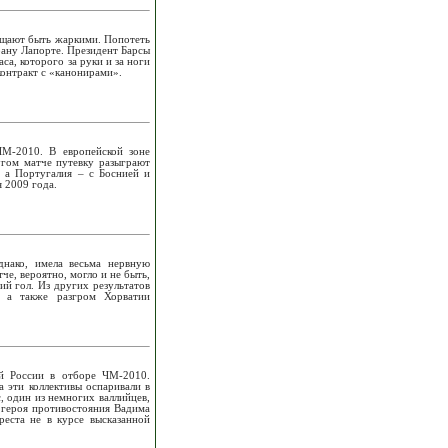
ещают быть жаркими. Попотеть
оану Лапорте. Президент Барсы
са, которого за руки и за ноги
контракт с «канонирами».
М-2010. В европейской зоне
угом матче путевку разыграют
, а Португалия – с Боснией и
 2009 года.
днако, имела весьма нервную
е, вероятно, могло и не быть,
ий гол. Из других результатов
 а также разгром Хорватии
ой России в отборе ЧМ-2010.
а эти коллективы оспаривали в
, один из немногих валлийцев,
 героя противостояния Вадима
еста не в курсе высказанной