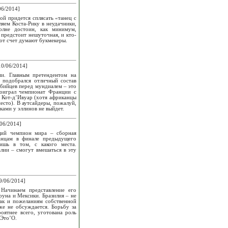
06/2014]
ой придется сплясать «танец с
ляем Коста-Рику в неудачники,
олне достоин, как минимум,
 предстоит нешуточная, и кто-
тот счет думают букмекеры.
0/06/2014]
ми. Главным претендентом на
й подобрался отличный состав
мбийцев перед мундиалем – это
доиграл чемпионат Франции с
 Кот-д’Ивуар (хотя африканцы
есто). В аутсайдеры, пожалуй,
ами у эллинов не выйдет.
06/2014]
щий чемпион мира – сборная
панцам в финале предыдущего
ишь в том, с какого места.
лии – смогут вмешаться в эту
9/06/2014]
 Начинаем представление его
руна и Мексики. Бразилия – не
так и пожеланиям собственной
же не обсуждается. Борьбу за
оятнее всего, уготована роль
 Это’О.