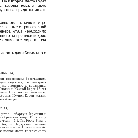
. Но и второе место будет
ы Европы греки, а также
у снова придется искать
вно его назначили вице-
 связанные с трансферной
ренера клуба необходимо
енного на прошлой неделе
 Чемпионате мира в 1994
выиграть для «Боки» много
/06/2014]
сен российским болельщикам,
дем надеяться, что выступит
о же отомстить за поражение,
 Японии и Южной Корее 12 лет
нала. С тех пор ни бельгийцы,
 сборная Южной Кореи, кстати,
ная Алжира.
/2014]
оритов – сборную Германии и
вообразимые вещи. В пятницу
угвай – 3:1. Где Коста-Рика, а
ра сборной Португалии слишком
вает опасение. Поэтому как бы
за второе место поведут сразу