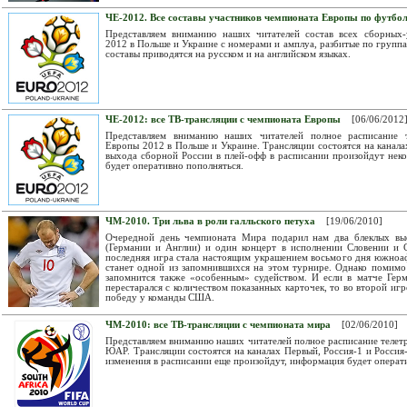
ЧЕ-2012. Все составы участников чемпионата Европы по футбо
Представляем вниманию наших читателей состав всех сборных
2012 в Польше и Украине с номерами и амплуа, разбитые по группа
составы приводятся на русском и на английском языках.
ЧЕ-2012: все ТВ-трансляции с чемпионата Европы
[06/06/2012
Представляем вниманию наших читателей полное расписание т
Европы 2012 в Польше и Украине. Трансляции состоятся на канала
выхода сборной России в плей-офф в расписании произойдут нек
будет оперативно пополняться.
ЧМ-2010. Три льва в роли галльского петуха
[19/06/2010]
Очередной день чемпионата Мира подарил нам два блеклых вы
(Германии и Англии) и один концерт в исполнении Словении и
последняя игра стала настоящим украшением восьмого дня южноа
станет одной из запомнившихся на этом турнире. Однако помимо
запомнится также «особенным» судейством. И если в матче Гер
перестарался с количеством показанных карточек, то во второй игр
победу у команды США.
ЧМ-2010: все ТВ-трансляции с чемпионата мира
[02/06/2010]
Представляем вниманию наших читателей полное расписание телет
ЮАР. Трансляции состоятся на каналах Первый, Россия-1 и Россия-
изменения в расписании еще произойдут, информация будет операт