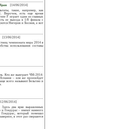
 Иран
[14/06/2014]
ьтаты, такие, например, как
1. Впрочем, есть еще время
уппе F играет один из главных
ть ее выхода в 1/8 финала с
рются Нигерия и Босния, а вот
[13/06/2014]
стниц чемпионата мира 2014 в
бства использования составы
аль. Кто же выиграет ЧМ-2014:
 Испания – или же произойдет
чаще всего называют Бельгию и
а.
12/06/2014]
. Здесь два ярко выраженных
р и Гондурас – имеют намного
 Гондурас, который помешал
верное, в этот раз свершится