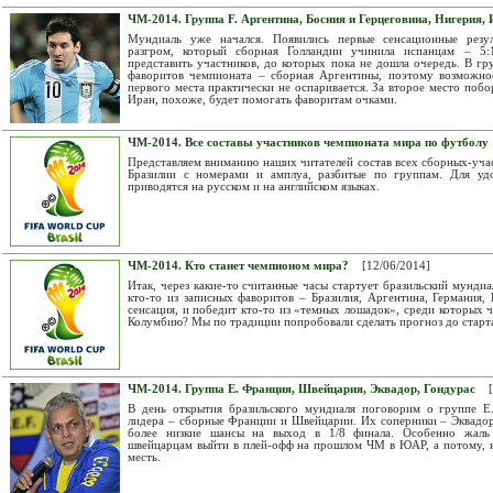
ЧМ-2014. Группа F. Аргентина, Босния и Герцеговина, Нигерия,
Мундиаль уже начался. Появились первые сенсационные резул
разгром, который сборная Голландии учинила испанцам – 5:
представить участников, до которых пока не дошла очередь. В гр
фаворитов чемпионата – сборная Аргентины, поэтому возможнос
первого места практически не оспаривается. За второе место побо
Иран, похоже, будет помогать фаворитам очками.
ЧМ-2014. Все составы участников чемпионата мира по футболу
Представляем вниманию наших читателей состав всех сборных-уча
Бразилии с номерами и амплуа, разбитые по группам. Для удо
приводятся на русском и на английском языках.
ЧМ-2014. Кто станет чемпионом мира?
[12/06/2014]
Итак, через какие-то считанные часы стартует бразильский мунди
кто-то из записных фаворитов – Бразилия, Аргентина, Германия,
сенсация, и победит кто-то из «темных лошадок», среди которых 
Колумбию? Мы по традиции попробовали сделать прогноз до старт
ЧМ-2014. Группа Е. Франция, Швейцария, Эквадор, Гондурас
[
В день открытия бразильского мундиаля поговорим о группе Е
лидера – сборные Франции и Швейцарии. Их соперники – Эквадо
более низкие шансы на выход в 1/8 финала. Особенно жаль
швейцарцам выйти в плей-офф на прошлом ЧМ в ЮАР, а потому, на
месть.