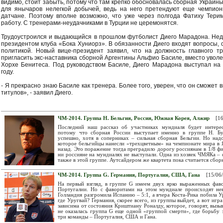
видимо, стоит забыть, потому что там крепко обосновалась сборная Украины
для янычаров нелегкой добычей, ведь на него претендуют еще чемпион
датчане. Поэтому вполне возможно, что уже через полгода Фатиху Терим
работу. С тренерами-неудачниками в Турции не церемонятся.
Трудоустроился и выдающийся в прошлом футболист Диего Марадона. Неда
президентом клуба «Бока Хуниорз». В обязанности Диего входят вопросы,
политикой. Новый вице-президент заявил, что на должность главного т
пригласить экс-наставника сборной Аргентины Альфио Басиле, вместо увол
Хорхе Бенитеса. Под руководством Басиле, Диего Марадона выступал на
году.
- Я прекрасно знаю Басиле как тренера. Более того, уверен, что он сможет 
титулов», - заявил Диего.
ЧМ-2014. Группа Н. Бельгия, Россия, Южная Корея, Алжир
[16
Последний наш рассказ об участниках мундиаля будет интере
потому что сборная России выступает именно в группе Н. Бу
успешно, хотя в соперниках – сильная сборная Бельгии. Но над
которое бельгийцы нанесли «трехцветным» на чемпионате мира в
назад. Это поражение тогда преградило дорогу россиянам в 1/8 фи
ни россияне на мундиалях не выступали. Одна из хозяек ЧМЯКа –
также в этой группе. Аутсайдером же квартета пока считается сбор
ЧМ-2014. Группа G. Германия, Португалия, США, Гана
[15/06
На первый взгляд, в группе G имеем двух ярко выраженных фав
Португалии. Но с фаворитами на этом мундиале происходят не
Голландия разгромила Испанию – 5:1, а вчера Коста-Рика побила Ур
где Уругвай? Германия, скорее всего, из группы выйдет, а вот иг
зависима от состояния Криштиану Роналду, которое, говорят, вызы
не оказалась группа G еще одной «группой смерти», где борьбу 
три команды – Португалия, США и Гана.