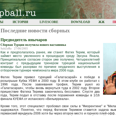
РЫ
ИСТОРИЯ
LIVESCORE
DOWNLOAD
ЖЖ
П
Последние новости сборных
Предводитель янычаров
Сборная Турции получила нового наставника
SubZeRo 27/06/2005
Как и предполагалось ранее, им станет Фатих Терим, который
займет место уволенного в прошедшую среду Эрсуна Янала.
Принципиальное согласие сторон уже получено. Четырехлетний
контракт с предыдущим тренером турецкой национальной
команды был разорван по причине неудaчнoгo выступления в
отборочном турнире чемпионата мира 2006 года.
Фатих Терим привел турецкий «Галатасарай» к победе в
розыгрыше Кубка УЕФА в 2000 году. В этом клубе он работал с
1996 года. После завоевания трофея, Терим ушел из
«Галатасарая», чтобы вновь вернуться туда в 2002 году. Второе
пришествие Фатиха Терима закончилось бесславно. Спустя два
года, Терим подал в отставку после поражения команды в 1/16
финала КУЕФА от испанского «Вильярреала».
Кроме того, этот специалист пробовал свои силы в "Фиорентине" и "Мила
задержался. Понятно, что перед Фатихом Теримом ставится задача вы
германский мундиаль-2006 хотя бы через второе место и горнило плей-офф.