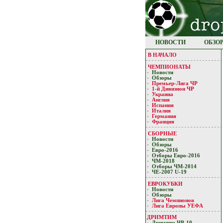
НОВОСТИ
ОБЗО
В НАЧАЛО
ЧЕМПИОНАТЫ
Новости
Обзоры
Премьер-Лигa ЧР
1-й Дивизион ЧР
Украина
Англия
Испания
Италия
Германия
Франция
СБОРНЫЕ
Новости
Обзоры
Евро-2016
Отборы Евро-2016
ЧМ-2018
Отборы ЧМ-2014
ЧЕ-2007 U-19
ЕВРОКУБКИ
Новости
Обзоры
Лигa Чемпиoнoв
Лига Европы УЕФA
ДРИМТИМ
Дримтим ЧР-10