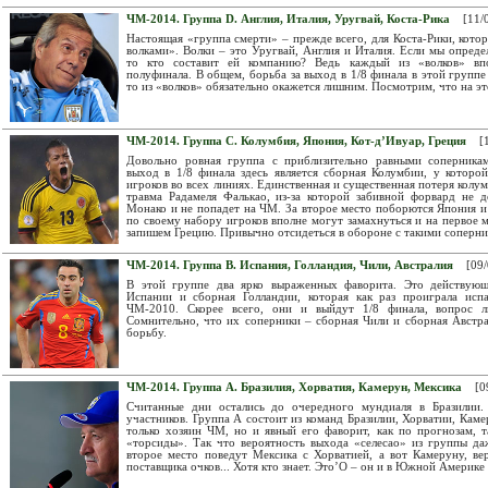
ЧМ-2014. Группа D. Англия, Италия, Уругвай, Коста-Рика
[11/
Настоящая «группа смерти» – прежде всего, для Коста-Рики, котор
волками». Волки – это Уругвай, Англия и Италия. Если мы опреде
то кто составит ей компанию? Ведь каждый из «волков» вп
полуфинала. В общем, борьба за выход в 1/8 финала в этой группе
то из «волков» обязательно окажется лишним. Посмотрим, что на э
ЧМ-2014. Группа С. Колумбия, Япония, Кот-д’Ивуар, Греция
[1
Довольно ровная группа с приблизительно равными соперника
выход в 1/8 финала здесь является сборная Колумбии, у которо
игроков во всех линиях. Единственная и существенная потеря колу
травма Радамеля Фалькао, из-за которой забивной форвард не 
Монако и не попадет на ЧМ. За второе место поборются Япония и
по своему набору игроков вполне могут замахнуться и на первое м
запишем Грецию. Привычно отсидеться в обороне с такими соперник
ЧМ-2014. Группа В. Испания, Голландия, Чили, Австралия
[09/
В этой группе два ярко выраженных фаворита. Это действую
Испании и сборная Голландии, которая как раз проиграла ис
ЧМ-2010. Скорее всего, они и выйдут 1/8 финала, вопрос л
Сомнительно, что их соперники – сборная Чили и сборная Австра
борьбу.
ЧМ-2014. Группа А. Бразилия, Хорватия, Камерун, Мексика
[0
Считанные дни остались до очередного мундиаля в Бразилии.
участников. Группа А состоит из команд Бразилии, Хорватии, Каме
только хозяин ЧМ, но и явный его фаворит, как по прогнозам, 
«торсиды». Так что вероятность выхода «селесао» из группы да
второе место поведут Мексика с Хорватией, а вот Камеруну, вер
поставщика очков... Хотя кто знает. Это’О – он и в Южной Америке