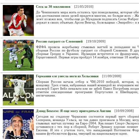
Сеск за 30 миллионов
[21/05/2010]
До Чемпионата мира жить осталось три понедельника, которые об
для достижения своих целей придется многим, но больше всех – Ж
лезет из кожи вон, чтобы еще до Мундиаля подписать Сеска Фабрега
держат в своих объятьях Арсен Венгер, болельщики «Эмирейтс» и 
Россия сыграет со Словенией
[19/10/2009]
ФИФА провела жеребьевку стыковых матчей за попадание на Ч
сборная России по футболу сыграет со сборной Словении. В др
сборные Греции и Украини. Ирландия встретится со французами
Герцеговиной. Первые игры пройдут 14 ноября, ответные 18 ноября
Германия еле унесла ноги из Хельсинки
[11/09/2008]
Сборная России начала отбор к ЧМ-2010 победой, которая, о
концовку. Трех очков, набранных нашей командой во вчерашнем матч
реализуй Гарет Бейл пенальти или не забей Павел Погребняк поздн
отметим сенсационные проигрыши Португалии и Швейцарии,
англичанами.
Дэвид Бекхем: Я еще могу пригодиться Англии
[10/09/2008]
Сегодня на стадионе Черкизово состоится первый матч сборн
Соперник, команда Уэльса, не так давно приезжала в Москву, когд
стыковых матчах путевку на Евро-2004. Как пишет Спорт-Экспресс
оставшихся с тех пор в сборной, Роберт Эрншоу хорошо помнит
Евсеева. И это с учетом того, что нападающий Ноттингем Форр
нашим футболистом фразы, тянущей на национальную идею.