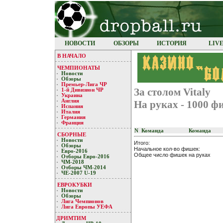
НОВОСТИ
ОБЗОРЫ
ИСТОРИЯ
LIV
В НАЧАЛО
ЧЕМПИОНАТЫ
Новости
Обзоры
Премьер-Лигa ЧР
За столом Vitaly
1-й Дивизион ЧР
Украина
Англия
На руках - 1000 ф
Испания
Италия
Германия
Франция
N
Команда
Команда
СБОРНЫЕ
Новости
Итого:
Обзоры
Начальное кол-во фишек:
Евро-2016
Общее число фишек на руках
Отборы Евро-2016
ЧМ-2018
Отборы ЧМ-2014
ЧЕ-2007 U-19
ЕВРОКУБКИ
Новости
Обзоры
Лигa Чемпиoнoв
Лига Европы УЕФA
ДРИМТИМ