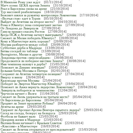
В Мюнхене Рому уже ждут
[01/11/2014]
Матч осени: ЦСКА против Зенита
[31/10/2014]
Реал и Барселона снова на арене
[25/10/2014]
Тур массовой реабилитации
[18/10/2014]
Божович взялся за рукоятку контроллера Локомотива
[17/10/2014]
«Волчья стая» едет в Турин
[05/10/2014]
Выйдет ли Атлетико на второе место?
[04/10/2014]
Рома и Ювентус пока соперничают заочно
[27/09/2014]
От Лондона до Ливерпуля
[27/09/2014]
Гамула пришел спасать Ростов
[27/09/2014]
Когда ПСЖ и Атлетико начнут выигрывать?
[24/09/2014]
Сможет ли Милан победить Ювентус?
[20/09/2014]
Кому в Манчестере жить хорошо?
[20/09/2014]
Москва разберется между собой
[20/09/2014]
Субботнее дерби в Мадриде
[13/09/2014]
Битвы соседей по таблице
[13/09/2014]
Buongiorno, Милан и другие
[30/08/2014]
Лондонцы против «мерсисайдцев»
[30/08/2014]
Продолжится ли победное шествие Зенита?
[30/08/2014]
Имя чемпиона назовут в дерби?
[15/05/2014]
Поможет ли Динамо землякам?
[10/05/2014]
Большая битва Москвы и Питера
[02/05/2014]
Сохранит ли Атлетик четвертую позицию?
[27/04/2014]
Вверху и внизу
[26/04/2014]
Краснодар против Москвы
[25/04/2014]
Победит ли Эвертон Манчестер Юнайтед?
[19/04/2014]
Поможет ли Анжи вернуть лидерство Локомотиву?
[18/04/2014]
Ливерпуль поборется за чемпионство
[12/04/2014]
Черчесов начнет с Волги
[11/04/2014]
Сможет ли Лилль удержаться на третьем месте?
[05/04/2014]
От Барселоны до Барселоны
[05/04/2014]
Прорвет ли Зенит проклятие Рубина?
[04/04/2014]
Атлеты на арене
[29/03/2014]
Удержит ли Арсенал Арсена Венгера скрытого лидера?
[29/03/2014]
Сосед на соседа, белорус на белоруса
[29/03/2014]
Футбола не бывает мало
[25/03/2014]
Праздник жизни в Мадриде
[23/03/2014]
Виллаш-Боаш начинает с Крыльев Советов
[22/03/2014]
«Классико» в Манчестере
[16/03/2014]
Сможет ли Атлетик оторваться от преследователей?
[15/03/2014]
Два центра тяжести
[08/03/2014]