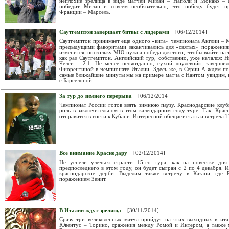
неплохие зрелища в виде матчей Милан – Наполи и Монако – М
победит Милан и совсем необязательно, что победу будет пр
Франции – Марсель.
Саутгемптон завершает битвы с лидерами
[06/12/2014]
Саутгемптон принимает еще одного «кита» чемпионата Англии – 
предыдущими фаворитами заканчивались для «святых» поражениям
изменится, поскольку МЮ нужна победа для того, чтобы выйти на т
как раз Саутгемптон. Английский тур, собственно, уже начался:
Челси – 2:1. Не менее неожиданно, сухой «нулевой», заверш
Фиорентиной в чемпионате Италии. Здесь же, в Серии А ждем п
самые ближайшие минуты мы на примере матча с Нантом увидим, 
с Барселоной.
За тур до зимнего перерыва
[06/12/2014]
Чемпионат России готов взять зимнюю паузу. Краснодарские клу
роль в заключительном в этом календарном году туре. Так, Кра
отправится в гости к Кубани. Интересной обещает стать и встреча Т
Все внимание Краснодару
[02/12/2014]
Не успели улечься страсти 15-го тура, как на повестке дня
предпоследнего в этом году, он будет сыгран с 2 по 4 декабря. 
краснодарское дерби. Выделим также встречу в Казани, где 
поражением Зенит.
В Италии ждут зрелища
[30/11/2014]
Сразу три великолепных матча пройдут на этих выходных в ита
Ювентус – Торино, сражения между Ромой и Интером, а также