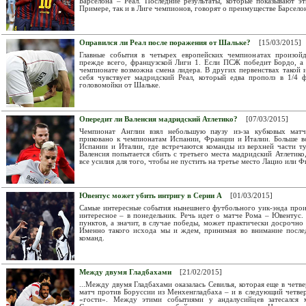
Барселона – Реал. Последние результаты, которые показывают эт
Примере, так и в Лиге чемпионов, говорят о преимуществе Барсело
Оправился ли Реал после поражения от Шальке?
[15/03/2015]
Главные события в четырех европейских чемпионатах произойд
прежде всего, французской Лиги 1. Если ПСЖ победит Бордо, а
чемпионате возможна смена лидера. В других первенствах такой и
себя чувствует мадридский Реал, который едва прополз в 1/4 
головомойки от Шальке.
Опередит ли Валенсия мадридский Атлетико?
[07/03/2015]
Чемпионат Англии взял небольшую паузу из-за кубковых мат
приковано к чемпионатам Испании, Франции и Италии. Больше в
Испании и Италии, где встречаются команды из верхней части 
Валенсия попытается сбить с третьего места мадридский Атлетик
все усилия для того, чтобы не пустить на третье место Лацио или 
Ювентус может убить интригу в Серии А
[01/03/2015]
Самые интересные события нынешнего футбольного уик-энда произ
интересное – в понедельник. Речь идет о матче Рома – Ювентус.
пунктов, а значит, в случае победы, может практически досрочно
Именно такого исхода мы и ждем, принимая во внимание после
команд.
Между двумя Гладбахами
[21/02/2015]
...Между двумя Гладбахами оказалась Севилья, которая еще в чет
матч против Боруссии из Менхенгладбаха – и в следующий четвер
«гости». Между этими событиями у андалусийцев затесался м