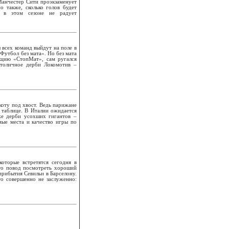
 Манчестер Сити проэкзаменует
о также, сколько голов будет
 в этом сезоне не радует
 всех команд выйдут на поле в
«Футбол без мата». Но без мата
кцию «СтопМат», сам ругался
столичное дерби Локомотив –
коту под хвост. Ведь парижане
 таблице. В Италии ожидается
же дерби усохших гигантов –
мые места и качество игры по
оторые встретятся сегодня в
сто повод посмотреть хороший
прибытия Севильи в Барселону.
то совершенно не заслуженно: