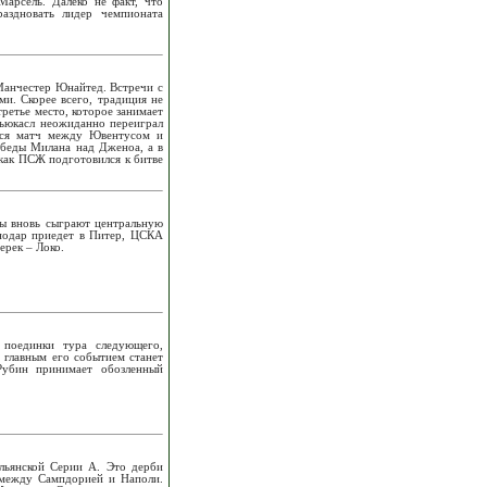
арсель. Далеко не факт, что
аздновать лидер чемпионата
Манчестер Юнайтед. Встречи с
и. Скорее всего, традиция не
ретье место, которое занимает
 Ньюкасл неожиданно переиграл
ился матч между Ювентусом и
обеды Милана над Дженоа, а в
как ПСЖ подготовился к битве
бы вновь сыграют центральную
снодар приедет в Питер, ЦСКА
ерек – Локо.
 поединки тура следующего,
И главным его событием станет
Рубин принимает обозленный
льянской Серии А. Это дерби
 между Сампдорией и Наполи.