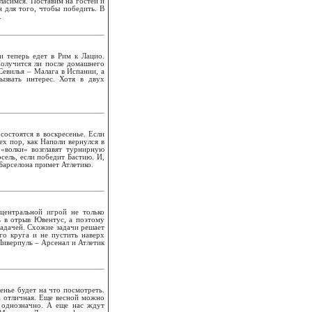
ласимся. Поставим на гостей и
 для того, чтобы победить. В
.
и теперь едет в Рим к Лацио.
Получится ли после домашнего
Севилья – Малага в Испании, а
звать интерес. Хотя в двух
состоятся в воскресенье. Если
ех пор, как Наполи вернулся в
«волки» возглавят турнирную
ель, если победит Бастию. И,
Барселона примет Атлетико.
центральной игрой не только
ть в отрыв Ювентус, а поэтому
задачей. Схожие задачи решает
го круга и не пустить наверх
иверпуль – Арсенал и Атлетик
енье будет на что посмотреть.
а отличная. Еще весной можно
к однозначно. А еще нас ждут