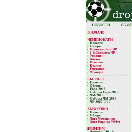
НОВОСТИ
ОБЗО
В НАЧАЛО
ЧЕМПИОНАТЫ
Новости
Обзоры
Премьер-Лигa ЧР
1-й Дивизион ЧР
Украина
Англия
Испания
Италия
Германия
Франция
СБОРНЫЕ
Новости
Обзоры
Евро-2016
Отборы Евро-2016
ЧМ-2018
Отборы ЧМ-2014
ЧЕ-2007 U-19
ЕВРОКУБКИ
Новости
Обзоры
Лигa Чемпиoнoв
Лига Европы УЕФA
ДРИМТИМ
Дримтим ЧР-10