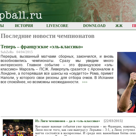
РЫ
ИСТОРИЯ
LIVESCORE
DOWNLOAD
ЖЖ
П
Последние новости чемпионатов
Теперь – французское «эль-классико»
SubZeRo 04/04/2015
Перерыв, вызванный матчами сборных, закончился, и вновь
возобновились чемпионаты. Сразу мы увидим много
интересного. Главное событие – это французское «эль-
классико» Марсель – ПСЖ. Ливерпуль сразится с Арсеналом в
Лондоне, а потерявшая все шансы на «скудетто» Рома, примет
Наполи, у которого свои резоны для отбора очков. В Испании
все спокойнее, но возможны неожиданности.
>>>
Из Лиги чемпионов – да в «эль-классико»
[22/03/2015]
Кое-какие важные события уже произошли – во Франции, наконец
Лион после того, как сам выиграл у Лорьяна – 3:1, а Лион уступил
матчи состоятся в воскресенье. И среди них важнейшая битва сезон