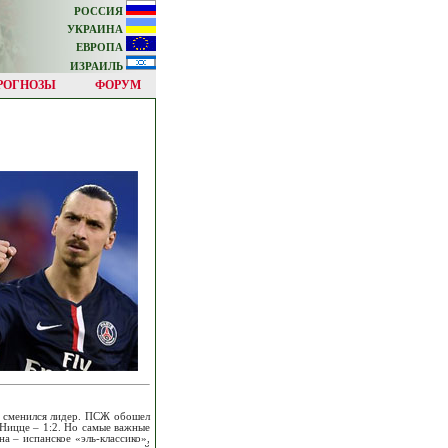
РОССИЯ
УКРАИНА
ЕВРОПА
ИЗРАИЛЬ
РОГНОЗЫ
ФОРУМ
, сменился лидер. ПСЖ обошел
 Ницце – 1:2. Но самые важные
а – испанское «эль-классико»,