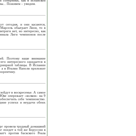
и соперники, как в испанской
ны... Поживем – увидим.
ут сегодня, и они касаются,
 Марсель обыграет Лион, то в
нтриги нет, но интересно, как
финала Лиги чемпионов после
чей. Поэтому наше внимание
сего интересного ожидается в
турнирной таблицы. В Испании
о, а в Италии Наполи приложит
Фиорентину.
ойдут в воскресенье. А самое
 Юве опережает «волков» на 9
 обеспечить себе чемпионство.
дние успехи и неудачи обеих
верг провела трудный домашний
г поедет к той же Боруссии в
атч против баскского Реала