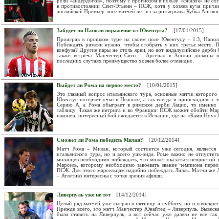
роли «андердогов», поэтому с прогнозом в пользу «фиалок» не сог
в противостоянии Сент-Этьенн – ПСЖ, хотя у хозяев куча причин
английской Премьер-лиге матчей нет из-за розыгрыша Кубка Англии
Забудет ли Наполи поражение от Ювентуса?
[17/01/2015]
Проиграв в прошлом туре на своем поле Ювентусу – 1:3, Напол
Побеждать римлян нужно, чтобы отобрать у них третье место. 
конфуза? Другие пары не столь ярки, но вот андалусийское дерби 
также встреча Манчестер Сити – Арсенал в Англии должны вы
последних случаях преимущество хозяев более очевидно.
Выйдет ли Рома на первое место?
[10/01/2015]
Это главный вопрос итальянского тура, основные матчи которого 
Ювентус потеряет очки в Неаполе, а так всегда и происходило с т
Серию А, а Рома обыграет в римском дерби Лацио, то именно 
таблицу. Такая же интрига и во Франции: ПСЖ может обойти Марс
наконец, интересный бой ожидается в Испании, где на «Камп Ноу» 
Сможет ли Рома победить Милан?
[20/12/2014]
Матч Рома – Милан, который состоится уже сегодня, является 
итальянского тура, но и всего уик-энда. Роме важно не отпусти
миланцев необходимо побеждать, что может оказаться непростой 
Марсель, которому необходимо завоевать звание чемпиона перво
ПСЖ. Для этого марсельцам надобно побеждать Лилль. Матчи же Л
– Атлетико интересны с точки зрения афиши.
Ливерпуль уже не тот
[14/12/2014]
Целый ряд матчей уже сыгран в пятницу и субботу, но и в воскрес
Прежде всего, это матч Манчестер Юнайтед – Ливерпуль. Вывеск
было ставить на Ливерпуль, а вот сейчас уже далеко не все та