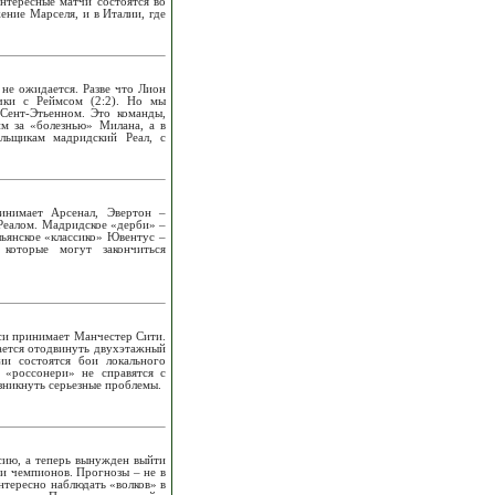
интересные матчи состоятся во
ение Марселя, и в Италии, где
 не ожидается. Разве что Лион
чки с Реймсом (2:2). Но мы
Сент-Этьенном. Это команды,
м за «болезнью» Милана, а в
льщикам мадридский Реал, с
инимает Арсенал, Эвертон –
 Реалом. Мадридское «дерби» –
ьянское «классико» Ювентус –
которые могут закончиться
лси принимает Манчестер Сити.
тается отодвинуть двухэтажный
и состоятся бои локального
«россонери» не справятся с
зникнуть серьезные проблемы.
нсию, а теперь вынужден выйти
ги чемпионов. Прогнозы – не в
тересно наблюдать «волков» в