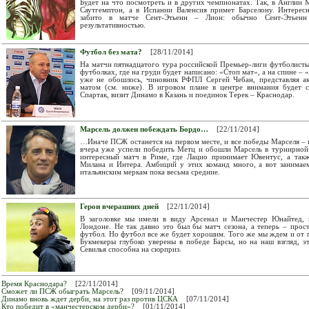
Будет на что посмотреть и в других чемпионатах. Так, в Англии
Саутгемптон, а в Испании Валенсия примет Барселону. Интересн
забито в матче Сент-Этьенн – Лион: обычно Сент-Этьенн
результативностью.
Футбол без мата?
[28/11/2014]
На матчи пятнадцатого тура российской Премьер-лиги футболисты
футболках, где на груди будет написано: «Стоп мат», а на спине – 
уже не обошлось, чиновник РФПЛ Сергей Чебан, представляя а
матом (см. ниже). В игровом плане в центре внимания будет 
Спартак, визит Динамо в Казань и поединок Терек – Краснодар.
Марсель должен побеждать Бордо…
[22/11/2014]
…Иначе ПСЖ останется на первом месте, и все победы Марселя – 
вчера уже успели победить Метц и обошли Марсель в турнирной
интересный матч в Риме, где Лацио принимает Ювентус, а так
Милана и Интера. Амбиций у этих команд много, а вот занимае
итальянским меркам пока весьма средние.
Герои вчерашних дней
[22/11/2014]
В заголовке мы имели в виду Арсенал и Манчестер Юнайтед, к
Лондоне. Не так давно это был бы матч сезона, а теперь – про
футбол. Но футбол все же будет хорошим. Того же мы ждем и от 
Букмекеры глубоко уверены в победе Барсы, но на наш взгляд, э
Севилья способна на сюрприз.
Время Краснодара?
[22/11/2014]
Сможет ли ПСЖ обыграть Марсель?
[09/11/2014]
Динамо вновь ждет дерби, на этот раз против ЦСКА
[07/11/2014]
Кто победит в «манчестерском дерби»?
[01/11/2014]