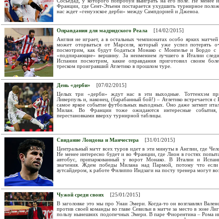
Сосьедад, у которого попробуй выиграть на его поле. Не менее 
Франции, где Сент-Этьенн постарается ухудшить турнирное полож
нас ждет «генуэзское дерби» между Сампдорией и Дженоа.
Оправдания для мадридского Реала
[14/02/2015]
Англия не играет, а в остальных чемпионатах особо ярких матчей
может оторваться от Марселя, который уже успел потерять о
посмотрим, как будут бодаться Монако с Монпелье и Бордо с 
«подпирающие» вершину. За неимением лучшего в Италии следи
Испании посмотрим, какие оправдания приготовил своим боле
треском проигравший Атлетико в прошлом туре.
День «дерби»
[07/02/2015]
Целых три «дерби» ждут нас в эти выходные. Тоттенхэм пр
Ливерпуль и, наконец, (барабанный бой!) – Атлетико встречается с
самое яркое событие футбольных выходных. Оно даже затмит итал
Милан. Во Франции тоже ожидаются интересные события, 
перестановками вверху турнирной таблицы.
Свидание Лондона и Манчестера
[31/01/2015]
Центральный мачт всех туров идет в эти минуты в Англии, где Че
Не менее интересно будет и во Франции, где Лион в гостях попы
автобус, припаркованный у ворот Монако. В Италии и Испани
значения. Ждем победы Милана над Пармой, потому что если 
аутсайдером, к работе Филиппо Индзаги на посту тренера могут во
Чужой среди своих
[25/01/2015]
В заголовке это мы про Унаи Эмери. Когда-то он возглавлял Вале
против своей команды во главе Севильи в матче за место в зоне Ли
пользу нынешних подопечных Эмери. В паре Фиорентина – Рома ин