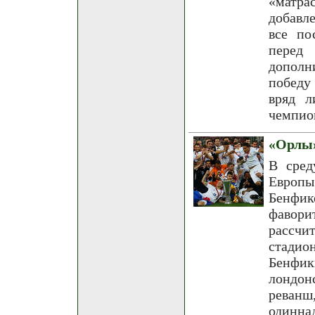
«матра
добавл
все по
пере
дополн
победу
вряд л
чемпио
«Орлы»
В сред
Европы
Бенфик
фавори
рассчи
стадио
Бенфи
лондон
рева
одинна