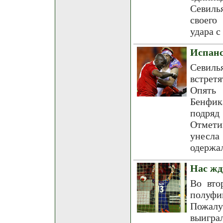
Севиль
своего
удара с
Испанс
Севиль
встрет
Опять
Бенфик
подряд
Отмети
унесла
одержал
Нас жд
Во вто
полуфи
Пожалу
выигра