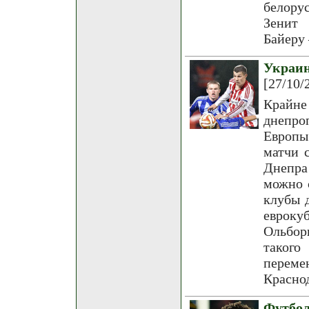
белору
Зенит 
Байеру 
Украин
[27/10/
Крайне
днепро
Европы
матчи 
Днепра
можно 
клубы 
евроку
Ольбор
таког
переме
Краснод
Футбол