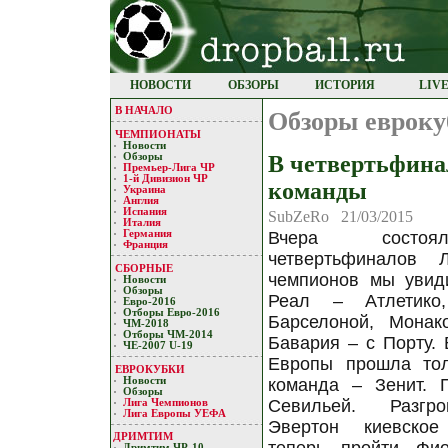
НОВОСТИ
ОБЗОРЫ
ИСТОРИЯ
LIV
В НАЧАЛО
Обзоры евроку
ЧЕМПИОНАТЫ
Новости
В четвертьфинал
Обзоры
Премьер-Лигa ЧР
1-й Дивизион ЧР
команды
Украина
Англия
Испания
SubZeRo 21/03/2015
Италия
Германия
Вчера состоял
Франция
четвертьфиналов
СБОРНЫЕ
чемпионов мы увид
Новости
Обзоры
Реал – Атлетико
Евро-2016
Отборы Евро-2016
Барселоной, Мона
ЧМ-2018
Отборы ЧМ-2014
Бавария – с Порту.
ЧЕ-2007 U-19
Европы прошла тол
ЕВРОКУБКИ
Новости
команда – Зенит. 
Обзоры
Севильей. Разгр
Лигa Чемпиoнoв
Лига Европы УЕФA
Эвертон киевско
ДРИМТИМ
Дримтим ЧР-10