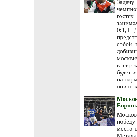
Задачу
чемпио
гостях
занима
0:1, ШД
предст
собой 
добивш
москви
в евро
будет 
на «арм
они пок
Моско
Европ
Москов
победу
место 
Метал