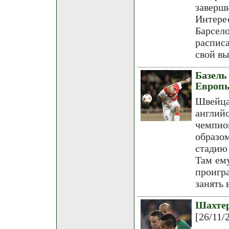
завер
Интер
Барсел
распис
свой вы
Базель
Европ
Швейца
англий
чемпио
образ
стадию
Там ем
проигр
занять 
Шахте
[26/11/