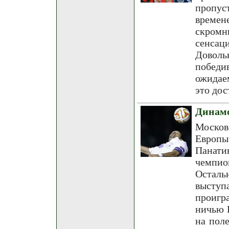
пропус
времен
скромн
сенсац
Доволь
победи
ожидае
это дос
Динам
Москов
Европ
Панатин
чемпио
Осталь
выступ
проигр
ничью 
на поле