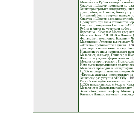
Металлист и Рубин выходят в плей-
Спартак и Шахтер проиграли по-ра
Зенит проигрывает Андерлехту, кие
Днепр обыграл Наполи, Анжи уступ
Питерский Зенит одержал первую п
Спартак и Шахтер одерживают побе
Пропускать три мяча становится но
Спартак проигрывает Селтику, БАТЭ
Рубин и Анжи не удержали победу
Барселона – Спартак: Месси сдержат
Малага – Зенит 3:0. ПСЖ – Динамо (
Финал Лиги чемпионов: Бавария – Че
Мадридский Атлетико выигрывает Л
«Атлеты» пробиваются в финал
[28
Дело идет к испанскому финалу Лиг
Испанские гранды проигрывают пер
Металлист, Алкмаар, Ганновер и Ша
Фавориты уладили формальности
[
Металлист проигрывает в Португали
Исходы четвертьфиналов практическ
Металлист проходит в четвертьфина
ЦСКА последним вылетел из еврокуб
«Красные дьяволы» проигрывают на 
Зенит еще раз уступил АПОЭЛу
[0
Российские клубы вылетают из Лиги
ЦСКА играет вничью с Реалом. Челс
Металлист и Локомотив побеждают, 
Зенит обыгрывает Бенфику. Милан г
Киевское Динамо вылетает из евроку