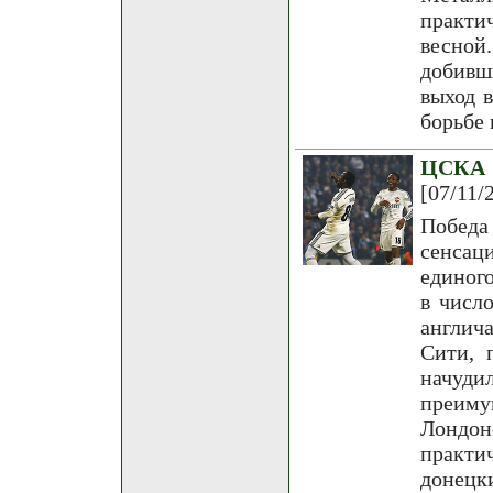
практи
весной
добивш
выход 
борьбе 
ЦСКА 
[07/11/
Победа
сенсац
единог
в числ
англич
Сити, 
начуд
преиму
Лондон
практи
донец