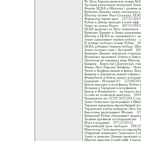
Из Лиги Европы вылетела только Куб
Аустрия разгромила питерский Зени
Фиаско ЦСКА и Шахтера с разным п
Киевское Динамо опять опозорилось 
Шахтер громит Реал Сосьедад, ЦСК
Фавориты терпят крах
[27/11/2013
Рубин и Днепр выходят в плей-офф
Зенит не дожал Порту
[07/11/2013
ЦСКА вылетает из Лиги чемпионов
Киевское Динамо и Анжи одерживаю
Шахтер и ЦСКА не справляются с за
Зенит одерживает первую победу – 
В четверг победил только Рубин
[0
ЦСКА добывает первую победу. Ша
Зенит потерял очки с Аустрией
[02
Киевское Динамо пережило очередн
Испанское проклятие Зенита и Аякса
Прогнозы не оправдал лишь Шахтер
Бавария – Боруссия (Дортмунд): спа
Финал Лиги Европы: Бенфика – Челси
Челси и Бенфика вышли в финал Лиг
Бавария и Дортмунд вышли в финал
Фенербахче и Базель пишут историю
Германия – Испания 8:1
[25/04/201
Базель выходит в полуфинал, Рубин 
Испания и Германия в полуфинале
Базель и Фенербахче – на пороге по
Гостям не позволили выиграть
[05/
Чемпионом экс-СССР 2012/2013 стал
Зенит безвольно проигрывает в Шве
Украина завершила еврокубковый по
Украинские клубы покинули Лигу Е
Барселона проигрывает Милану
[2
Казанский Рубин обыгрывает мадрид
Хозяева проявили гостеприимство
Игра в поддавки
[07/12/2012]
Европейский трон свободен
[06/12
Манчестер Сити вылетел из еврокубк
Открытый чемпионат Советского Со
Зенит и киевское Динамо вылетают 
Шахтер выходит в плей-офф. Спартак