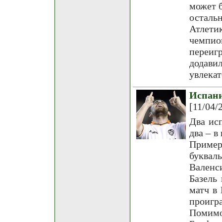
может б
остальн
Атлет
чемпио
переиг
додави
увлекат
Испани
[11/04/
Два ис
два – в
Пример
буквал
Валенс
Базель
матч в
проигр
Помимо