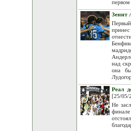
первом 
Зенит 
Первый
принес
отнест
Бенфи
мадри
Андерл
над ск
она бы
Лудого
Реал д
[25/05/
Не зас
финале
отстоя
благо