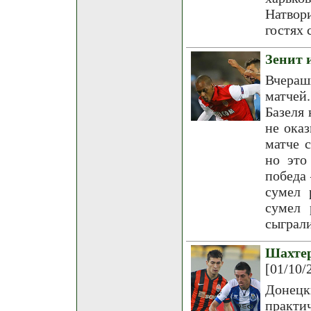
Натвор
гостях 
Зенит 
Вчераш
матчей
Базеля 
не ока
матче 
но это
победа 
сумел 
сумел 
сыграли
Шахтер
[01/10/
Донецк
практи