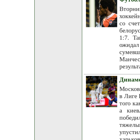
Вторни
хоккей
со сче
белорус
1:7. Т
ожида
сумевш
Манчес
результ
Динамо
Москов
в Лиге 
того к
а киев
победи
тяжелы
упусти
харьк