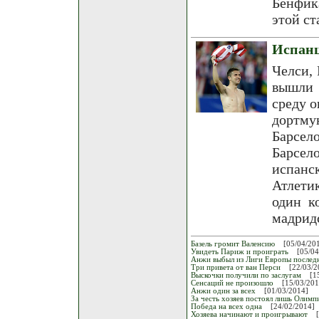
Бенфика
этой ст
Испанц
Челси, 
вышли 
среду о
дортм
Барсел
Барсел
испанс
Атлети
один к
мадрид
Базель громит Валенсию
[05/04/20
Увидеть Париж и проиграть
[05/04
Анжи выбыл из Лиги Европы послед
Три привета от ван Перси
[22/03/2
Выскочки получили по заслугам
[1
Сенсаций не произошло
[15/03/201
Анжи один за всех
[01/03/2014]
За честь хозяев постоял лишь Олимп
Победа на всех одна
[24/02/2014]
Хозяева начинают и проигрывают
[