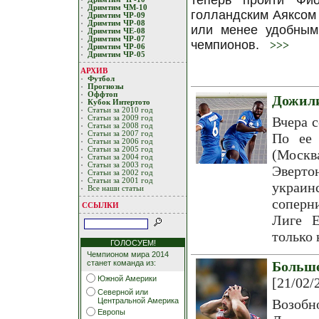
теперь пройти Фи
Дримтим ЧМ-10
голландским Аяксом
Дримтим ЧР-09
Дримтим ЧР-08
или менее удобным
Дримтим ЧЕ-08
Дримтим ЧР-07
чемпионов.
>>>
Дримтим ЧР-06
Дримтим ЧР-05
АРХИВ
Футбол
Прогнозы
Оффтоп
Дожили
Кубoк Интертoтo
Статьи за 2010 год
Статьи за 2009 год
Вчера 
Статьи за 2008 год
Статьи за 2007 год
По ее 
Статьи за 2006 год
Статьи за 2005 год
(Москв
Статьи за 2004 год
Статьи за 2003 год
Эверто
Статьи за 2002 год
Статьи за 2001 год
украи
Все наши статьи
соперн
ССЫЛКИ
Лиге Е
только 
ГОЛОСУЕМ!
Чемпионом мира 2014
станет команда из:
Больш
Южной Америки
[21/02/
Северной или
Центральной Америка
Возобн
Европы