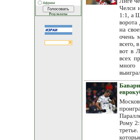
Лиге ч
Африки
Челси 
1:1, а 
Результаты
ворота
на сво
очень 
всего, 
вот в 
всех п
много
выигра
Бавар
евроку
Москов
проигр
Паралл
Рому 2:
третье.
которы