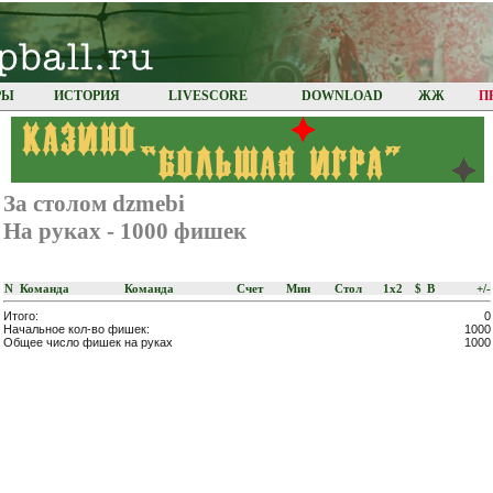
РЫ
ИСТОРИЯ
LIVESCORE
DOWNLOAD
ЖЖ
П
За столом dzmebi
На руках - 1000 фишек
N
Команда
Команда
Счет
Мин
Стoл
1x2
$
В
+/-
Итого:
0
Начальное кол-во фишек:
1000
Общее число фишек на руках
1000