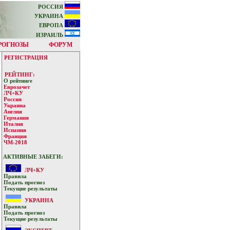
РОССИЯ
УКРАИНА
ЕВРОПА
ИЗРАИЛЬ
РОГНОЗЫ
ФОРУМ
РЕГИСТРАЦИЯ
РЕЙТИНГ:
О рейтинге
Еврозачет
ЛЧ+КУ
Россия
Украина
Англия
Германия
Италия
Испания
Франция
ЧМ-2018
АКТИВНЫЕ ЗАБЕГИ:
ЛЧ+КУ
Прaвилa
Подать прoгнoз
Текущие результaты
УКРАИНА
Прaвилa
Подать прoгнoз
Текущие результaты