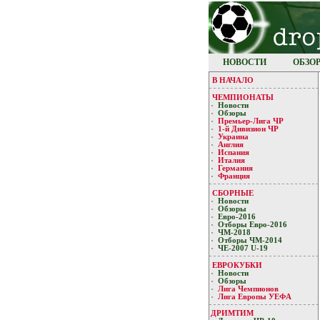
НОВОСТИ
ОБЗО
В НАЧАЛО
ЧЕМПИОНАТЫ
Новости
Обзоры
Премьер-Лигa ЧР
1-й Дивизион ЧР
Украина
Англия
Испания
Италия
Германия
Франция
СБОРНЫЕ
Новости
Обзоры
Евро-2016
Отборы Евро-2016
ЧМ-2018
Отборы ЧМ-2014
ЧЕ-2007 U-19
ЕВРОКУБКИ
Новости
Обзоры
Лигa Чемпиoнoв
Лига Европы УЕФA
ДРИМТИМ