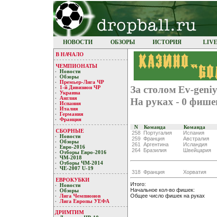
НОВОСТИ
ОБЗОРЫ
ИСТОРИЯ
LIV
В НАЧАЛО
ЧЕМПИОНАТЫ
Новости
Обзоры
Премьер-Лигa ЧР
За столом Ev-geni
1-й Дивизион ЧР
Украина
Англия
На руках - 0 фише
Испания
Италия
Германия
Франция
N
Команда
Команда
СБОРНЫЕ
258
Португалия
Испания
Новости
259
Франция
Австралия
Обзоры
261
Аргентина
Исландия
Евро-2016
264
Бразилия
Швейцария
Отборы Евро-2016
ЧМ-2018
Отборы ЧМ-2014
ЧЕ-2007 U-19
318
Франция
Хорватия
ЕВРОКУБКИ
Итого:
Новости
Начальное кол-во фишек:
Обзоры
Общее число фишек на руках
Лигa Чемпиoнoв
Лига Европы УЕФA
ДРИМТИМ