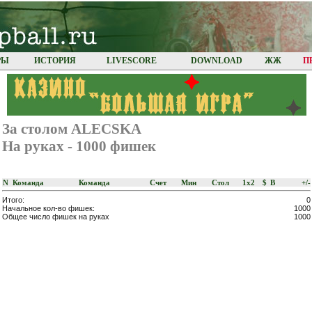
РЫ
ИСТОРИЯ
LIVESCORE
DOWNLOAD
ЖЖ
П
За столом ALECSKA
На руках - 1000 фишек
N
Команда
Команда
Счет
Мин
Стoл
1x2
$
В
+/-
Итого:
0
Начальное кол-во фишек:
1000
Общее число фишек на руках
1000