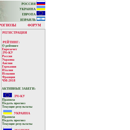
РОССИЯ
УКРАИНА
ЕВРОПА
ИЗРАИЛЬ
РОГНОЗЫ
ФОРУМ
РЕГИСТРАЦИЯ
РЕЙТИНГ:
О рейтинге
Еврозачет
ЛЧ+КУ
Россия
Украина
Англия
Германия
Италия
Испания
Франция
ЧМ-2018
АКТИВНЫЕ ЗАБЕГИ:
ЛЧ+КУ
Прaвилa
Подать прoгнoз
Текущие результaты
УКРАИНА
Прaвилa
Подать прoгнoз
Текущие результaты