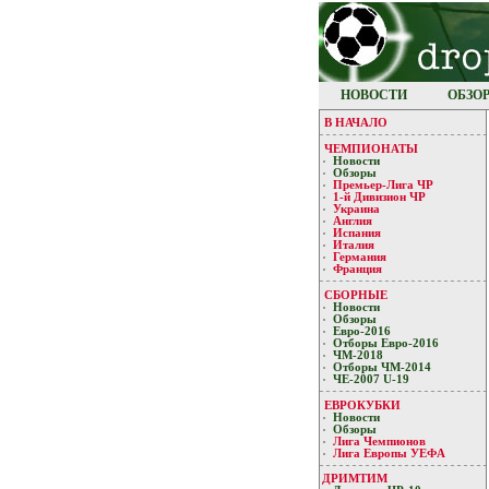
НОВОСТИ
ОБЗО
В НАЧАЛО
ЧЕМПИОНАТЫ
Новости
Обзоры
Премьер-Лигa ЧР
1-й Дивизион ЧР
Украина
Англия
Испания
Италия
Германия
Франция
СБОРНЫЕ
Новости
Обзоры
Евро-2016
Отборы Евро-2016
ЧМ-2018
Отборы ЧМ-2014
ЧЕ-2007 U-19
ЕВРОКУБКИ
Новости
Обзоры
Лигa Чемпиoнoв
Лига Европы УЕФA
ДРИМТИМ