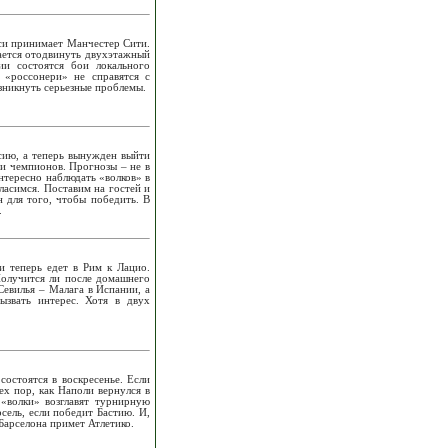
лси принимает Манчестер Сити.
тается отодвинуть двухэтажный
и состоятся бои локального
«россонери» не справятся с
зникнуть серьезные проблемы.
нсию, а теперь вынужден выйти
ги чемпионов. Прогнозы – не в
тересно наблюдать «волков» в
ласимся. Поставим на гостей и
 для того, чтобы победить. В
.
и теперь едет в Рим к Лацио.
Получится ли после домашнего
Севилья – Малага в Испании, а
звать интерес. Хотя в двух
состоятся в воскресенье. Если
ех пор, как Наполи вернулся в
«волки» возглавят турнирную
ель, если победит Бастию. И,
Барселона примет Атлетико.