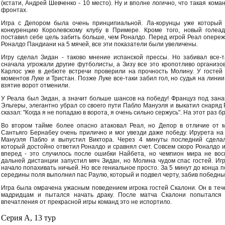
(кстати, Андрей Шевченко - 10 место). Ну и вполне логично, что такая кома
фронтах.
Игра с Депором была очень принципиальной. Ла-корунцы уже который 
конкуренцию Королевскому клубу в Примере. Кроме того, новый голеа
поставил себе цель забить больше, чем Роналдо. Перед игрой Реал опережа
Роналдо Пандиани на 5 мячей, все эти показатели были увеличены.
Игру сделал Зидан - таково мнение испанской прессы. Но забивал все-т
сначала угрожали другие футболисты, а Зизу все это кропотливо организо
Карлос уже в дебюте встречи проверили на прочность Молину. У гостей
моментов Луке и Тристан. Позже Луке все-таки забил гол, но судья на лини
взятие ворот отменили.
У Реала был Зидан, а значит больше шансов на победу! Француз под зана
Эльгеры, элегантно убрал со своего пути Пабло Мануэля и выкатил снаряд 
сказал: "Когда я не попадаю в ворота, я очень сильно сержусь". На этот раз 
Во втором тайме более опасно атаковал Реал, но Депор в отличие от м
Сантьяго Бернабеу очень прилично и мог увезди даже победу. Ирурета на
Мануэля Пабло и выпустил Виктора. Через 4 минуты последний сделал
который достойно ответил Роналдо и сравнял счет. Совсем скоро Роналдо 
вперед - это случилось после ошибки Найбета, но чемпион мира не вос
дальней дистанции запустил мяч Зидан, но Молина чудом спас гостей. Иг
начало попахивать ничьей. Но все гениальное просто. За 5 минут до конца 
середины поля выполнил пас Раулю, который и подвел черту, забив победны
Игра была омрачена ужасным поведением игрока гостей Скалони. Он в теч
мадридцам и пытался начать драку. После матча Скалони попытался 
впечатления от прекрасной игры команд это не испортило.
Серия А, 13 тур