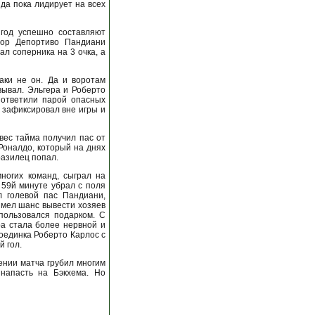
нда пока лидирует на всех
год успешно составляют
дор Депортиво Пандиани
л соперника на 3 очка, а
аки не он. Да и воротам
вывал. Эльгера и Роберто
 ответили парой опасных
и зафиксировал вне игры и
вес тайма получил пас от
Роналдо, который на днях
бразилец попал.
ногих команд, сыграл на
 59й минуте убрал с поля
 голевой пас Пандиани,
имел шанс вывести хозяев
пользовался подарком. С
ра стала более нервной и
поединка Роберто Карлос с
й гол.
ении матча грубил многим
напасть на Бэкхема. Но