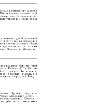
ойдут в воскресенье. А самое
 Юве опережает «волков» на 9
 обеспечить себе чемпионство.
дние успехи и неудачи обеих
верг провела трудный домашний
г поедет к той же Боруссии в
атч против баскского Реала
интересные матчи состоятся во
ение Марселя, и в Италии, где
 не ожидается. Разве что Лион
чки с Реймсом (2:2). Но мы
Сент-Этьенном. Это команды,
м за «болезнью» Милана, а в
льщикам мадридский Реал, с
инимает Арсенал, Эвертон –
 Реалом. Мадридское «дерби» –
ьянское «классико» Ювентус –
которые могут закончиться