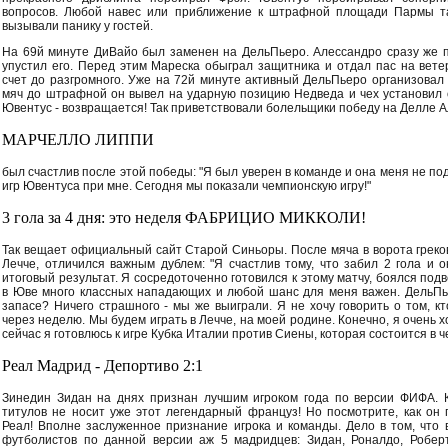
вопросов. Любой навес или приближение к штрафной площади Пармы та
вызывали панику у гостей.
На 69й минуте ДиВайо был заменен на ДельПьеро. Алессандро сразу же п
упустил его. Перед этим Мареска обыграл защитника и отдал пас на вет
счет до разгромного. Уже на 72й минуте активный ДельПьеро организовал
мяч до штрафной он вывел на ударную позицию Недведа и чех установил 
Ювентус - возвращается! Так приветствовали болельщики победу на Делле А
МАРЧЕЛЛО ЛИППИ
был счастлив после этой победы: "Я был уверен в команде и она меня не по
игр Ювентуса при мне. Сегодня мы показали чемпионскую игру!"
3 гола за 4 дня: это неделя ФАБРИЦИО МИККОЛИ!
Так вещает официальный сайт Старой Синьоры. После мяча в ворота греко
Лечче, отличился важным дублем: "Я счастлив тому, что забил 2 гола и 
итоговый результат. Я сосредоточенно готовился к этому матчу, боялся подв
в Юве много классных нападающих и любой шанс для меня важен. ДельПье
запасе? Ничего страшного - мы же выиграли. Я не хочу говорить о том, кт
через неделю. Мы будем играть в Лечче, на моей родине. Конечно, я очень х
сейчас я готовлюсь к игре Кубка Италии против Сиены, которая состоится в че
Реал Мадрид - Депортиво 2:1
Зинедин Зидан на днях признан лучшим игроком года по версии ФИФА. К
титулов не носит уже этот легендарный француз! Но посмотрите, как он
Реал! Вполне заслуженное признание игрока и команды. Дело в том, что 
футболистов по данной версии аж 5 мадридцев: Зидан, Роналдо, Роберт