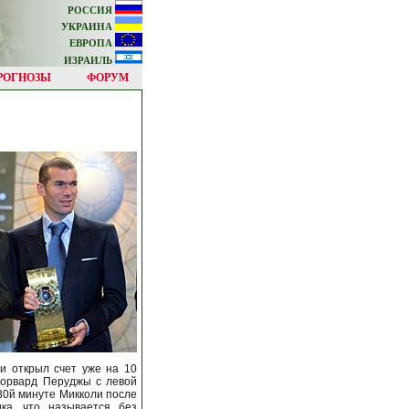
РОССИЯ
УКРАИНА
ЕВРОПА
ИЗРАИЛЬ
РОГНОЗЫ
ФОРУМ
и открыл счет уже на 10
форвард Перуджы с левой
 30й минуте Микколи после
ка, что называется без