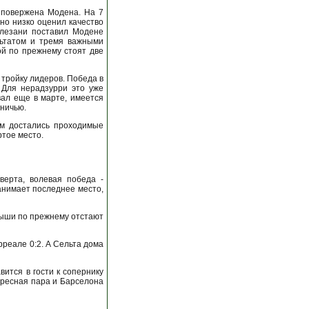
 повержена Модена. На 7
но низко оценил качество
Малезани поставил Модене
льтатом и тремя важными
ой по прежнему стоят две
 тройку лидеров. Победа в
 Для нерадзурри это уже
вал еще в марте, имеется
вничью.
ам достались проходимые
ртое место.
верта, волевая победа -
анимает последнее место,
мыши по прежнему отстают
рреале 0:2. А Сельта дома
ится в гости к сопернику
ересная пара и Барселона