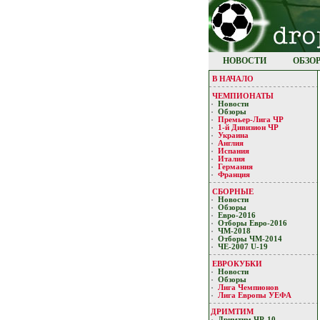
НОВОСТИ
ОБЗО
В НАЧАЛО
ЧЕМПИОНАТЫ
Новости
Обзоры
Премьер-Лигa ЧР
1-й Дивизион ЧР
Украина
Англия
Испания
Италия
Германия
Франция
СБОРНЫЕ
Новости
Обзоры
Евро-2016
Отборы Евро-2016
ЧМ-2018
Отборы ЧМ-2014
ЧЕ-2007 U-19
ЕВРОКУБКИ
Новости
Обзоры
Лигa Чемпиoнoв
Лига Европы УЕФA
ДРИМТИМ
Дримтим ЧР-10