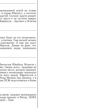
центральной игрой не только
ть в отрыв Ювентус, а поэтому
задачей. Схожие задачи решает
го круга и не пустить наверх
иверпуль – Арсенал и Атлетик
енье будет на что посмотреть.
а отличная. Еще весной можно
к однозначно. А еще нас ждут
арсель. Далеко не факт, что
аздновать лидер чемпионата
Манчестер Юнайтед. Встречи с
и. Скорее всего, традиция не
ретье место, которое занимает
 Ньюкасл неожиданно переиграл
ился матч между Ювентусом и
обеды Милана над Дженоа, а в
как ПСЖ подготовился к битве
бы вновь сыграют центральную
снодар приедет в Питер, ЦСКА
ерек – Локо.