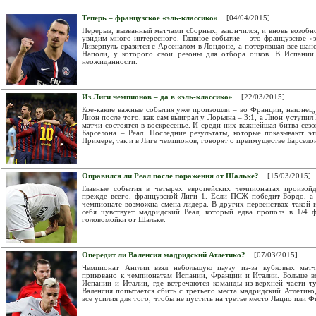
Теперь – французское «эль-классико»
[04/04/2015]
Перерыв, вызванный матчами сборных, закончился, и вновь возоб
увидим много интересного. Главное событие – это французское «
Ливерпуль сразится с Арсеналом в Лондоне, а потерявшая все шан
Наполи, у которого свои резоны для отбора очков. В Испании
неожиданности.
Из Лиги чемпионов – да в «эль-классико»
[22/03/2015]
Кое-какие важные события уже произошли – во Франции, наконец
Лион после того, как сам выиграл у Лорьяна – 3:1, а Лион уступил
матчи состоятся в воскресенье. И среди них важнейшая битва сезон
Барселона – Реал. Последние результаты, которые показывают эт
Примере, так и в Лиге чемпионов, говорят о преимуществе Барсело
Оправился ли Реал после поражения от Шальке?
[15/03/2015]
Главные события в четырех европейских чемпионатах произойд
прежде всего, французской Лиги 1. Если ПСЖ победит Бордо, а
чемпионате возможна смена лидера. В других первенствах такой и
себя чувствует мадридский Реал, который едва прополз в 1/4 
головомойки от Шальке.
Опередит ли Валенсия мадридский Атлетико?
[07/03/2015]
Чемпионат Англии взял небольшую паузу из-за кубковых мат
приковано к чемпионатам Испании, Франции и Италии. Больше в
Испании и Италии, где встречаются команды из верхней части 
Валенсия попытается сбить с третьего места мадридский Атлетик
все усилия для того, чтобы не пустить на третье место Лацио или 