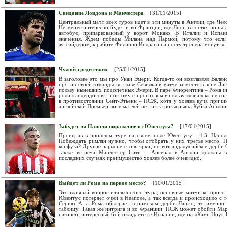
Свидание Лондона и Манчестера
[31/01/2015]
Центральный мачт всех туров идет в эти минуты в Англии, где Че
Не менее интересно будет и во Франции, где Лион в гостях попы
автобус, припаркованный у ворот Монако. В Италии и Испани
значения. Ждем победы Милана над Пармой, потому что если 
аутсайдером, к работе Филиппо Индзаги на посту тренера могут во
Чужой среди своих
[25/01/2015]
В заголовке это мы про Унаи Эмери. Когда-то он возглавлял Вале
против своей команды во главе Севильи в матче за место в зоне Ли
пользу нынешних подопечных Эмери. В паре Фиорентина – Рома ин
роли «андердогов», поэтому с прогнозом в пользу «фиалок» не сог
в противостоянии Сент-Этьенн – ПСЖ, хотя у хозяев куча причин
английской Премьер-лиге матчей нет из-за розыгрыша Кубка Англии
Забудет ли Наполи поражение от Ювентуса?
[17/01/2015]
Проиграв в прошлом туре на своем поле Ювентусу – 1:3, Напол
Побеждать римлян нужно, чтобы отобрать у них третье место. 
конфуза? Другие пары не столь ярки, но вот андалусийское дерби 
также встреча Манчестер Сити – Арсенал в Англии должны вы
последних случаях преимущество хозяев более очевидно.
Выйдет ли Рома на первое место?
[10/01/2015]
Это главный вопрос итальянского тура, основные матчи которого 
Ювентус потеряет очки в Неаполе, а так всегда и происходило с т
Серию А, а Рома обыграет в римском дерби Лацио, то именно 
таблицу. Такая же интрига и во Франции: ПСЖ может обойти Марс
наконец, интересный бой ожидается в Испании, где на «Камп Ноу» 