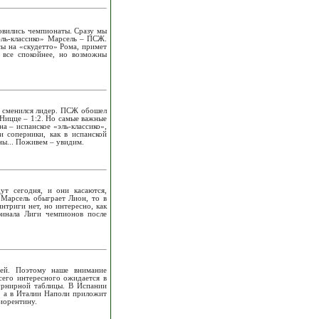
новились чемпионаты. Сразу мы
эль-классико» Марсель – ПСЖ.
сы на «скудетто» Рома, примет
 все спокойнее, но возможны
, сменился лидер. ПСЖ обошел
 Ницце – 1:2. Но самые важные
а – испанское «эль-классико»,
и соперники, как в испанской
ны... Поживем – увидим.
ут сегодня, и они касаются,
 Марсель обыграет Лион, то в
нтриги нет, но интересно, как
финала Лиги чемпионов после
чей. Поэтому наше внимание
сего интересного ожидается в
турнирной таблицы. В Испании
о, а в Италии Наполи приложит
Фиорентину.