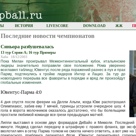
РЫ
ИСТОРИЯ
LIVESCORE
DOWNLOAD
ЖЖ
П
Последние новости чемпионатов
Синьора разбушевалась
13 тур Серии-А; 16 тур Примеры
Хаби 18/12/2003
Пока Милан проигрывал Межконтинентальный кубок, итальянские
лидеры значительно поправили свое положение. Рома уверенно
возглавил таблицу, Ювентус после ряда поражений разнес в пух и прах
Парму, подтянулись к тройке лидеров Интер и Лацио. За тур до
новогоднего перерыва все фавориты в порядке и вряд ли произойдут
глобальные изменения.
Ювентус-Парма 4:0
4 дня спустя после феерии на Делли Альпи, когда Юве распотрошил
Олимпиакос, забив ему 7 мячей, туринцы устроили очередное шоу. 4
гола в ворота молочников оказалось достаточно, что бы болельщики
простили любимой команде все грехи предыдущих матчей.
Липпи выставил в основе двух форвардов ДиВайо и Микколи. Последний 
минуте. Недвед сделал передачу в штрафную с правого фланга, где экс-
вколотил мяч в сетку. Парма толком не смогла ничего ответить, а вот уже на
прекрасного дриблинга переиграл Фрэя. Ювентус переигрывал соперни