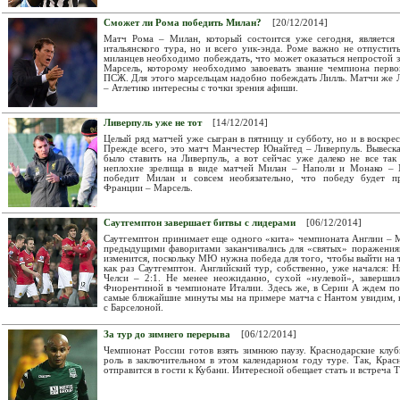
Сможет ли Рома победить Милан?
[20/12/2014]
Матч Рома – Милан, который состоится уже сегодня, является 
итальянского тура, но и всего уик-энда. Роме важно не отпусти
миланцев необходимо побеждать, что может оказаться непростой 
Марсель, которому необходимо завоевать звание чемпиона перво
ПСЖ. Для этого марсельцам надобно побеждать Лилль. Матчи же Л
– Атлетико интересны с точки зрения афиши.
Ливерпуль уже не тот
[14/12/2014]
Целый ряд матчей уже сыгран в пятницу и субботу, но и в воскрес
Прежде всего, это матч Манчестер Юнайтед – Ливерпуль. Вывеск
было ставить на Ливерпуль, а вот сейчас уже далеко не все та
неплохие зрелища в виде матчей Милан – Наполи и Монако – М
победит Милан и совсем необязательно, что победу будет пр
Франции – Марсель.
Саутгемптон завершает битвы с лидерами
[06/12/2014]
Саутгемптон принимает еще одного «кита» чемпионата Англии – 
предыдущими фаворитами заканчивались для «святых» поражениям
изменится, поскольку МЮ нужна победа для того, чтобы выйти на т
как раз Саутгемптон. Английский тур, собственно, уже начался:
Челси – 2:1. Не менее неожиданно, сухой «нулевой», заверш
Фиорентиной в чемпионате Италии. Здесь же, в Серии А ждем п
самые ближайшие минуты мы на примере матча с Нантом увидим, 
с Барселоной.
За тур до зимнего перерыва
[06/12/2014]
Чемпионат России готов взять зимнюю паузу. Краснодарские клу
роль в заключительном в этом календарном году туре. Так, Кра
отправится в гости к Кубани. Интересной обещает стать и встреча Т