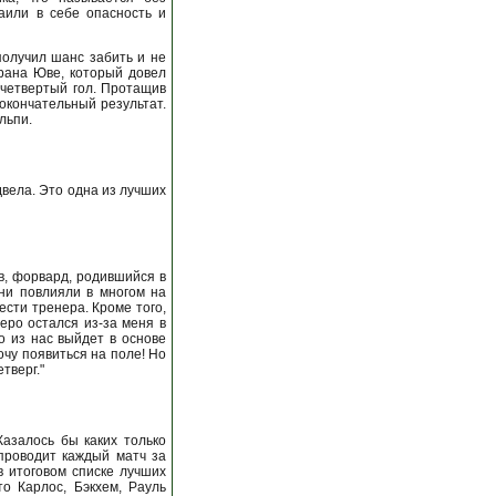
или в себе опасность и
олучил шанс забить и не
ерана Юве, который довел
 четвертый гол. Протащив
окончательный результат.
льпи.
двела. Это одна из лучших
в, форвард, родившийся в
они повлияли в многом на
ести тренера. Кроме того,
ро остался из-за меня в
о из нас выйдет в основе
очу появиться на поле! Но
тверг."
азалось бы каких только
 проводит каждый матч за
в итоговом списке лучших
о Карлос, Бэкхем, Рауль