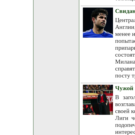
Свидан
Центра
Англии
менее и
попыт
припар
состоя
Милана
справят
посту т
Чужой 
В заго
возгла
своей к
Лиги ч
подоп
интере