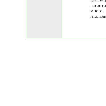
гигант
много,
италья