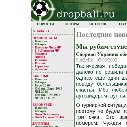
НОВОСТИ
ОБЗОРЫ
ИСТОРИЯ
LIV
В НАЧАЛО
Последние нов
ЧЕМПИОНАТЫ
Новости
Мы рубим ступе
Обзоры
Премьер-Лигa ЧР
1-й Дивизион ЧР
Сборная Украины обы
Украина
Англия
SubZeRo 05/06/2005
Испания
Италия
Тактическая побед
Германия
Франция
далеко не решила (
СБОРНЫЕ
однако еще один ша
Новости
Обзоры
поводу болельщика
Евро-2016
Отборы Евро-2016
счастья. Ибо любо
ЧМ-2018
аутсайдером группы,
Отборы ЧМ-2014
ЧЕ-2007 U-19
О турнирной ситуаци
ЕВРОКУБКИ
Новости
поэтому не будем по
Обзоры
Лигa Чемпиoнoв
три очка. Это вы
Лига Европы УЕФA
номером. Чуждая 
ДРИМТИМ
Дримтим ЧР-10