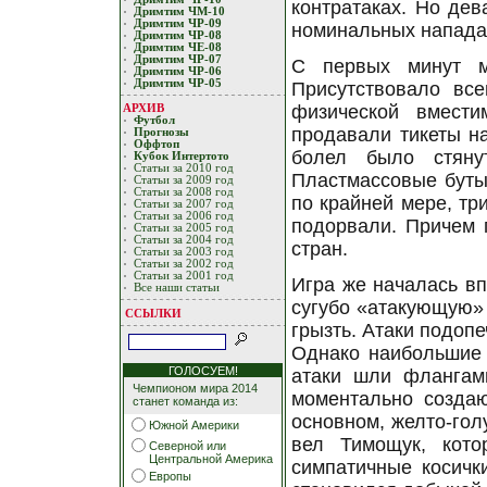
контратаках. Но дев
Дримтим ЧМ-10
Дримтим ЧР-09
номинальных напада
Дримтим ЧР-08
Дримтим ЧЕ-08
Дримтим ЧР-07
С первых минут м
Дримтим ЧР-06
Дримтим ЧР-05
Присутствовало все
физической вмести
АРХИВ
Футбол
продавали тикеты на
Прогнозы
Оффтоп
болел было стяну
Кубoк Интертoтo
Статьи за 2010 год
Пластмассовые бутыл
Статьи за 2009 год
Статьи за 2008 год
по крайней мере, тр
Статьи за 2007 год
Статьи за 2006 год
подорвали. Причем 
Статьи за 2005 год
Статьи за 2004 год
стран.
Статьи за 2003 год
Статьи за 2002 год
Статьи за 2001 год
Игра же началась вп
Все наши статьи
сугубо «атакующую» 
ССЫЛКИ
грызть. Атаки подоп
Однако наибольшие 
ГОЛОСУЕМ!
атаки шли флангам
Чемпионом мира 2014
моментально создаю
станет команда из:
основном, желто-гол
Южной Америки
вел Тимощук, кот
Северной или
Центральной Америка
симпатичные косичк
Европы