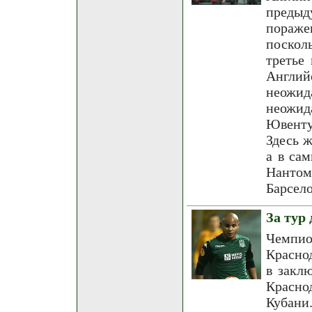
предыд
пораже
поскол
третье
Англий
неожи
неожид
Ювенту
Здесь 
а в са
Нантом
Барсел
За тур
Чемпи
Красно
в закл
Краснод
Кубани