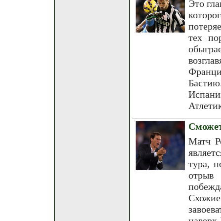
Это гла
которо
потеряе
тех по
обыгра
возгла
Франци
Бастию
Испан
Атлетик
Сможет
Матч Р
являет
тура, н
отрыв 
побежд
Схожие
завоева
наверх