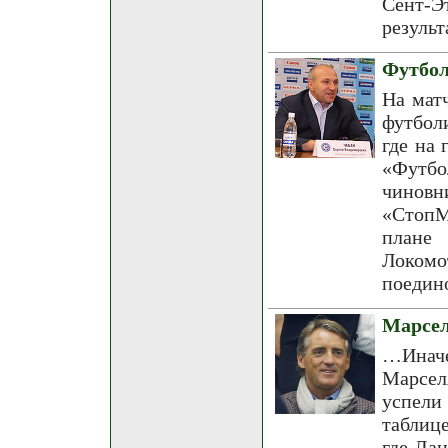
Сент
результ
Футбол
На мат
футбол
где на 
«Футбо
чиновн
«СтопМ
плане 
Локомо
поедино
Марсел
…Иначе
Марсел
успели
таблиц
где Ла