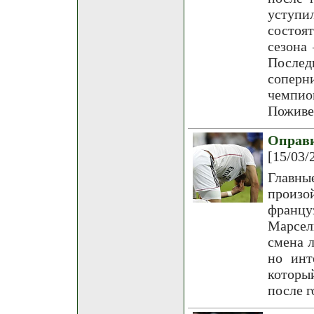
уступ
состоят
сезона 
Послед
соперн
чемпио
Поживе
Оправи
[15/03/
Главны
произо
францу
Марсел
смена л
но инт
которы
после 