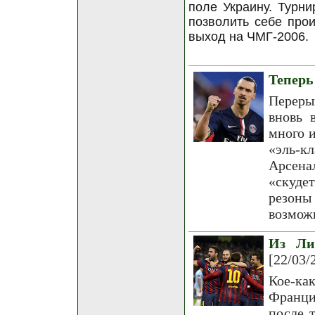
поле Украину. Турни
позволить себе прои
выход на ЧМГ-2006.
Теперь
Переры
вновь 
много и
«эль-к
Арсена
«скуде
резоны 
возмож
Из Ли
[22/03/
Кое-к
Франци
после 