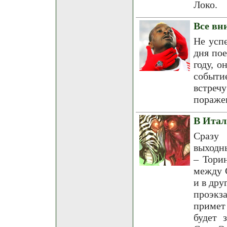
Локо.
Все вн
Не успе
дня по
году, о
событи
встреч
пораже
В Итал
Сразу 
выходн
– Тори
между 
и в дру
проэкз
примет
будет 