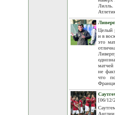
Лилль.
Атлетик
Ливерп
Целый 
и в вос
это ма
отлич
Ливерп
однозн
матчей
не фак
что по
Франци
Саутг
[06/12/
Саутге
Англи