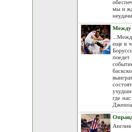
обеспе
мы и ж
неудачи
Между 
...Межд
еще в 
Борусс
поедет
событи
баскск
выигра
состоя
ухудши
где на
Дженоа
Оправд
Англия