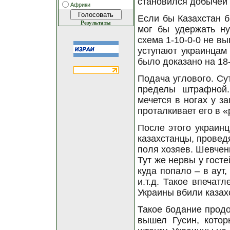
становился добычей 
Африки
Если бы Казахстан б
Результаты
мог бы удержать ну
схема 1-10-0-0 не в
уступают украинцам 
было доказано на 18-
Подача углового. Су
пределы штрафной.
мечется в ногах у з
проталкивает его в «р
После этого украинц
казахстанцы, проведя
поля хозяев. Шевчен
Тут же нервы у гост
куда попало – в аут
и.т.д. Такое впечат
Украины вбили казах
Такое бодание продо
вышел Гусин, кото