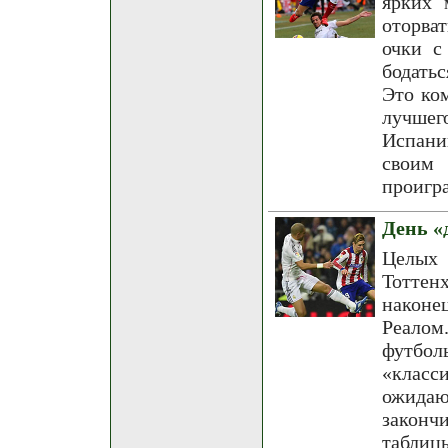
ярких 
оторва
очки с
бодать
Это ко
лучшег
Испани
своим 
проигр
День «
Целых
Тоттен
наконе
Реалом
футбол
«клас
ожида
закон
таблиц