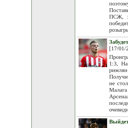
поэтому
Постав
ПСЖ, х
победит
розыгр
Забуд
[17/01/
Проигр
1:3, Н
римлян
Получи
не сто
Малага
Арсенал
после
очевидн
Выйдет