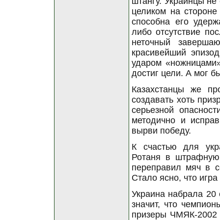
штангу. Украинцы не
целиком на стороне
способна его удерж
либо отсутствие пос
неточный заверша
красивейший эпизо
ударом «ножницами»
достиг цели. А мог 
Казахстанцы же пр
создавать хоть приз
серьезной опасност
методично и исправ
вырви победу.
К счастью для укр
Ротаня в штрафную
переправил мяч в с
Стало ясно, что игра
Украина набрала 20 
значит, что чемпион
призеры ЧМЯК-2002 т