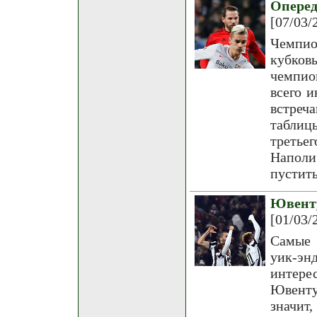
Опере
[07/03/
Чемпи
кубков
чемпио
всего 
встреч
таблиц
третье
Наполи
пустить
Ювент
[01/03/
Самые 
уик-э
интерес
Ювенту
значит