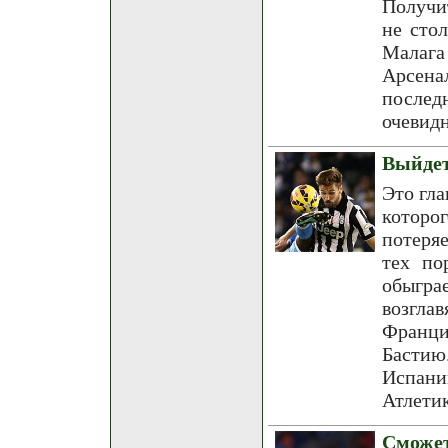
Получи
не сто
Малага
Арсенал
после
очевидн
Выйдет
Это гла
которо
потеряе
тех по
обыгра
возгла
Франци
Бастию
Испан
Атлетик
Сможет