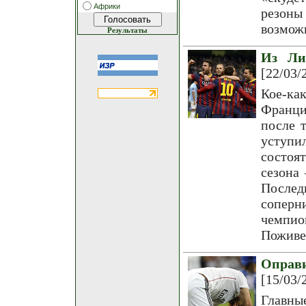
Африки
резоны 
возмож
Результаты
Из Ли
[22/03/
Кое-к
Франци
после 
уступ
состоят
сезона 
Послед
соперн
чемпио
Поживе
Оправи
[15/03/
Главны