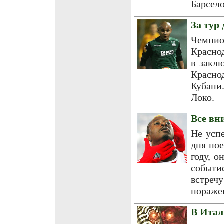
Барсел
За тур
Чемпи
Красно
в закл
Краснод
Кубани
Локо.
Все вн
Не успе
дня по
году, о
событи
встреч
пораже
В Итал