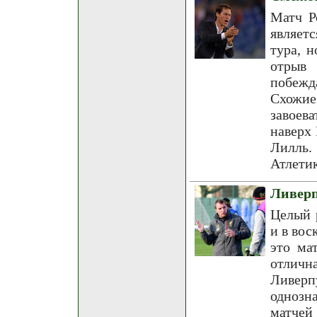
Матч Р
являет
тура, н
отрыв 
побежд
Схожие
завоева
наверх
Лилль.
Атлетик
Ливерп
Целый 
и в вос
это ма
отлич
Ливерп
однозн
матчей