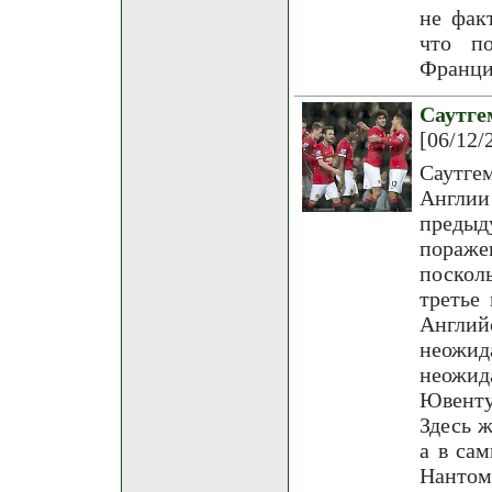
не фак
что по
Франци
Саутг
[06/12/
Саутге
Англи
предыд
пораже
поскол
третье
Англий
неожи
неожид
Ювенту
Здесь 
а в са
Нантом