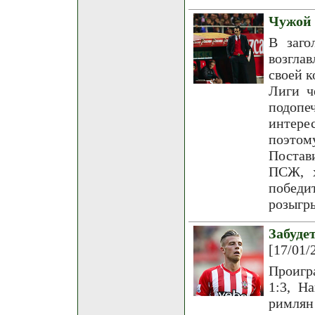
Чужой 
В заго
возгла
своей к
Лиги ч
подоп
интере
поэтому
Постав
ПСЖ, х
победит
розыгр
Забуд
[17/01/
Проигр
1:3, Н
римлян