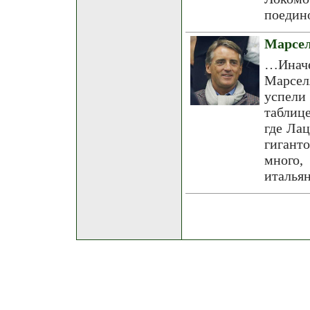
поедино
Марсел
…Иначе
Марсел
успели
таблиц
где Ла
гигант
много,
италья