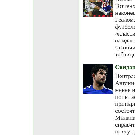
Тоттен
наконе
Реалом
футбол
«клас
ожида
закон
таблиц
Свидан
Центра
Англии
менее и
попыт
припар
состоя
Милана
справят
посту т