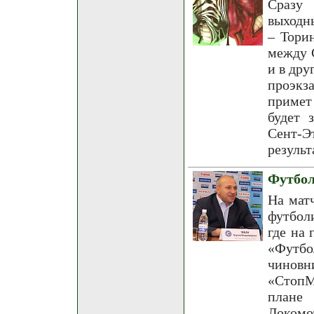
Сразу 
выходн
– Тори
между 
и в дру
проэкз
примет
будет 
Сент
результ
Футбол
На мат
футбол
где на 
«Футбо
чиновн
«СтопМ
плане 
Локомо