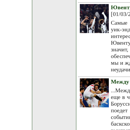
Ювент
[01/03/
Самые 
уик-э
интерес
Ювенту
значит
обеспе
мы и ж
неудачи
Между 
...Межд
еще в 
Борусс
поедет
событи
баскск