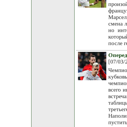
произо
францу
Марсел
смена л
но инт
которы
после 
Опере
[07/03/
Чемпи
кубков
чемпио
всего 
встреч
таблиц
третье
Наполи
пустить