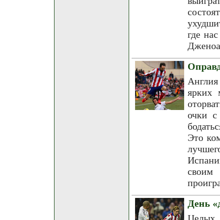
выигра
состоя
ухудши
где на
Дженоа
Оправд
Англия
ярких 
оторва
очки с
бодать
Это ко
лучшег
Испани
своим 
проигр
День «
Целых