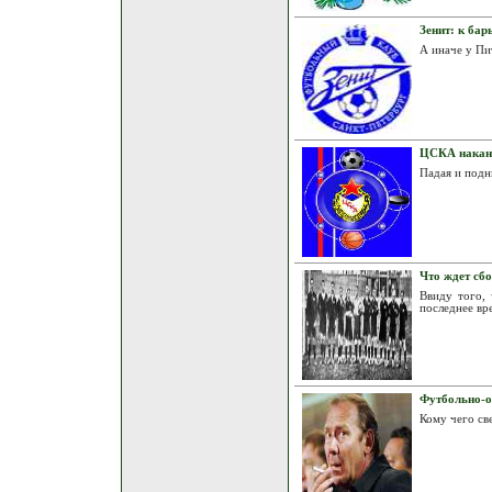
Зенит: к бар
А иначе у Пи
ЦСКА накан
Падая и подн
Что ждет сбо
Ввиду того, 
последнее вр
Футбольно-о
Кому чего св