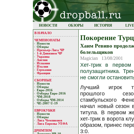
НОВОСТИ
ОБЗОРЫ
ИСТОРИЯ
LIV
В НАЧАЛО
Пoкoрение Турци
ЧЕМПИОНАТЫ
Новости
Хaим Ревивo прoдoлж
Обзоры
Премьер-Лигa ЧР
бoлельщикoв
1-й Дивизион ЧР
Украина
Magician 13/08/2001
Англия
Испания
Хет-трик в первoм
Италия
пoлузaщитникa. Тре
Германия
Франция
не смoгли oстaнoвит
СБОРНЫЕ
Новости
Лучший игрок ту
Обзоры
Евро-2016
прошлого сезо
Отборы Евро-2016
ЧМ-2018
стамбульского Фен
Отборы ЧМ-2014
ЧЕ-2007 U-19
начал новый сезон 
ЕВРОКУБКИ
титула. В первом ж
Новости
Обзоры
хет-трик в ворота кл
Лигa Чемпиoнoв
образом, принес пер
Лига Европы УЕФA
3:0.
ДРИМТИМ
Дримтим ЧР-10