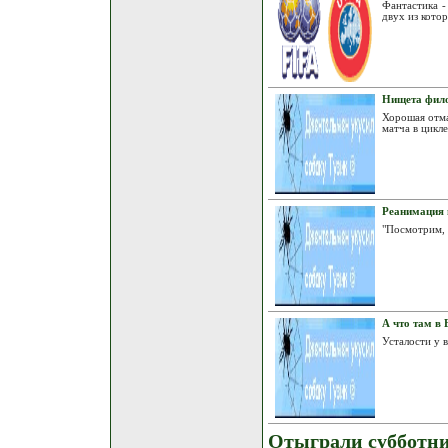
Фантастика -
двух из кото
Нищета фил
Хорошая отма
матча в цикл
Реанимация 
"Посмотрим, 
А что там в
Усталости у 
Отыграли субботн