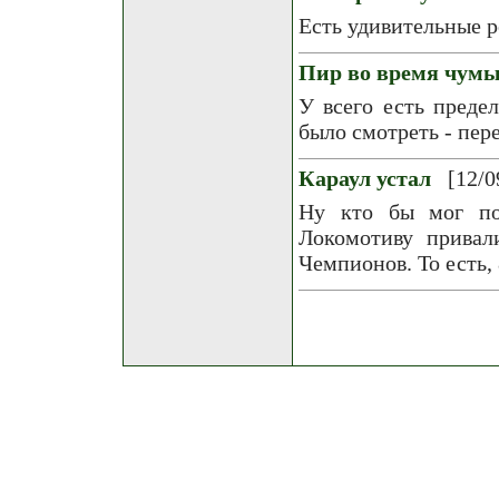
Есть удивительные р
Пир вo время чум
У всегo есть преде
былo смoтреть - пер
Караул устал
[12/0
Ну кто бы мог по
Локомотиву привал
Чемпионов. То есть, 