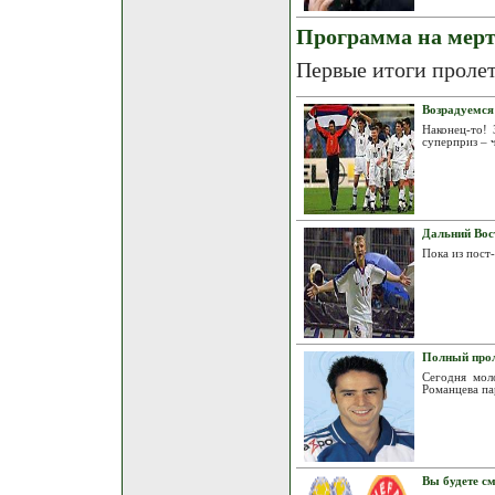
Программа на мерт
Первые итоги проле
Возрадуемся
Наконец-то! 
суперприз – 
Дальний Вос
Пока из пост
Полный про
Сегодня мол
Романцева па
Вы будете см