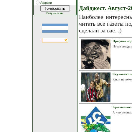
Африки
Дайджест. Август-2
Результаты
Наиболее интересн
читать все газеты п
сделали за вас. :)
Профанатор
Новая звезда
Скучноватое
Как и полож
Крылышки..
А что делать