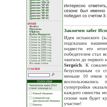
Дримтим ЧМ-10
Интересно отметит
Дримтим ЧР-09
Дримтим ЧР-08
сезоне был именно 
Дримтим ЧЕ-08
Дримтим ЧР-07
победил со счетом 3:
Дримтим ЧР-06
Дримтим ЧР-05
АРХИВ
Футбол
Закончен забег Исп
Прогнозы
Оффтоп
Кубoк Интертoтo
Идея испанского (к
Статьи за 2010 год
Статьи за 2009 год
подсказана нашим
Статьи за 2008 год
Статьи за 2007 год
подвести его итог
Статьи за 2006 год
Статьи за 2005 год
победителем стал в
Статьи за 2004 год
Статьи за 2003 год
Статьи за 2002 год
хватило до первого
Статьи за 2001 год
Все наши статьи
Sergeich
. К сожале
ССЫЛКИ
безуспешным со сп
меньше 10 очков з
воспользовались
ГОЛОСУЕМ!
Чемпионом мира 2014
супертройки оказал
станет команда из:
каждого свинства м
Южной Америки
сезоне нам будет к
Северной или
Центральной Америка
участие!
Европы