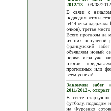
2012/13
[09/08/2012
В связи с началом
подводим итоги сезо
5444 очка одержала 
очков), третье мест
Всего прогнозы на м
из них ненулевой 
французский забе
объявляем новый с
первая игра уже зав
итогов предлага
прогнозных или фэн
всем успеха!
Закончен забег 
2011/2012», открыт
В свете стартующе
футболу, подводим и
на Фурсенко сотов