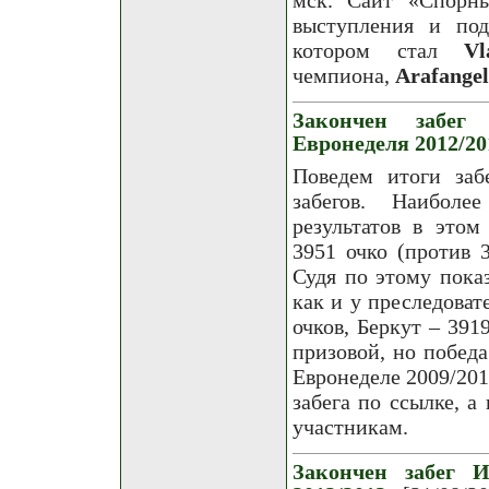
выступления и под
котором стал
Vl
чемпиона,
Arafangel
Закончен забег 
Евронеделя 2012/20
Поведем итоги заб
забегов. Наиболе
результатов в этом
3951 очко (против 3
Судя по этому показ
как и у преследова
очков, Беркут – 391
призовой, но победа
Евронеделе 2009/201
забега по ссылке, а
участникам.
Закончен забег И