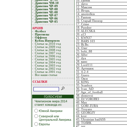
10. Djonik
Дримтим ЧМ-10
11. slava
Дримтим ЧР-09
12. Максим
Дримтим ЧР-08
13. Игорь
Дримтим ЧЕ-08
14. smotrelkin
Дримтим ЧР-07
15. Fantom
Дримтим ЧР-06
16. Старый Пионэр
Дримтим ЧР-05
17. Crime
18. Punsher
АРХИВ
19. ALECSKA
Футбол
20. а13
Прогнозы
Оффтоп
21. KWN37
Кубoк Интертoтo
22. BARS 103
Статьи за 2010 год
23. Bi.Bo.
Статьи за 2009 год
24. Олег
Статьи за 2008 год
25. bobi_88
Статьи за 2007 год
26. Alfer
Статьи за 2006 год
27. ilya
Статьи за 2005 год
28. вано
Статьи за 2004 год
29. Lord111
Статьи за 2003 год
30. Артишок
Статьи за 2002 год
31. 4-2-4
Статьи за 2001 год
Все наши статьи
32. Guero
33. Овся
ССЫЛКИ
34. KING
35. Scanbox
36. Ivan_SiD
37. Age_of_football
38. domovoi
ГОЛОСУЕМ!
39. DJ VOROBEI
Чемпионом мира 2014
40. Max
станет команда из:
41. GORI ZURA
42. Troyans
Южной Америки
43. GEORGIY
44. krot
Северной или
45. Ukrainian badASS
Центральной Америка
46. ТОЛИК
Европы
47. zez