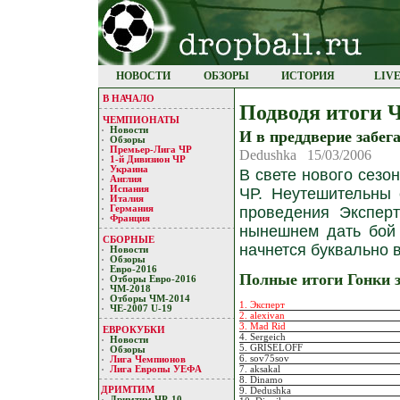
НОВОСТИ
ОБЗОРЫ
ИСТОРИЯ
LIV
В НАЧАЛО
Подводя итоги 
ЧЕМПИОНАТЫ
Новости
И в преддверие забег
Обзоры
Премьер-Лигa ЧР
Dedushka 15/03/2006
1-й Дивизион ЧР
Украина
В свете нового сезо
Англия
Испания
ЧР. Неутешительны 
Италия
проведения Экспер
Германия
Франция
нынешнем дать бой 
СБОРНЫЕ
начнется буквально в
Новости
Обзоры
Евро-2016
Полные итоги Гонки 
Отборы Евро-2016
ЧМ-2018
Отборы ЧМ-2014
1. Эксперт
ЧЕ-2007 U-19
2. alexivan
3. Mad Rid
ЕВРОКУБКИ
4. Sergeich
Новости
5. GRISELOFF
Обзоры
6. sov75sov
Лигa Чемпиoнoв
7. aksakal
Лига Европы УЕФA
8. Dinamo
ДРИМТИМ
9. Dedushka
Дримтим ЧР-10