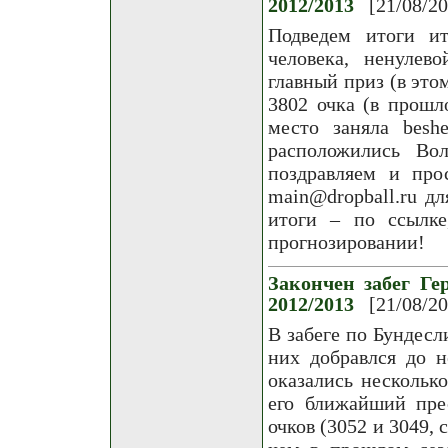
2012/2013
[21/08/2
Подведем итоги ит
человека, ненулев
главный приз (в это
3802 очка (в прошл
место заняла besh
расположились Вол
поздравляем и пр
main@dropball.ru д
итоги – по ссылке
прогнозировании!
Закончен забег Ге
2012/2013
[21/08/2
В забеге по Бундесл
них добравлся до н
оказались несколько
его ближайший пре
очков (3052 и 3049, 