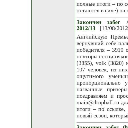
полные итоги – по с
остаются в силе) на 
Закончен забег 
2012/13
[13/08/2012
Английскую Премье
вернувший себе паль
победителя – 3910 
полторы сотни очков
(3855), volk (3820) 
107 человек, из ни
ощутимого уменьш
пропорционально у
названные призер
поздравляем и про
main@dropball.ru д
итоги – по ссылке,
новый сезон, которы
Закончен забег Ф