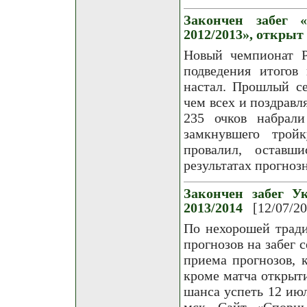
Закончен забег 
2012/2013», открыт
Новый чемпионат Р
подведения итогов
настал. Прошлый се
чем всех и поздравл
235 очков набра
замкнувшего тро
провалил, оставш
результатах прогноз
Закончен забег Ук
2013/2014
[12/07/2
По нехорошей трад
прогнозов на забег 
приема прогнозов, 
кроме матча открыти
шанса успеть 12 июл
мск. Сайт «Спорн