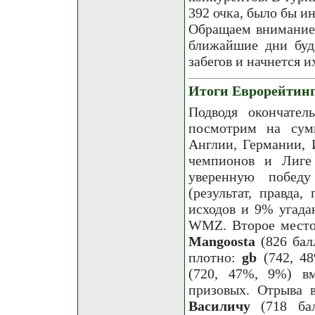
392 очка, было бы и
Обращаем внимание 
ближайшие дни буд
забегов и начнется и
Итоги Еврорейтинг
Подводя окончател
посмотрим на сум
Англии, Германии, 
чемпионов и Лиге
уверенную побед
(результат, правда
исходов и 9% угада
WMZ. Второе место 
Mangoostа
(826 бал
плотно:
gb
(742, 4
(720, 47%, 9%) в
призовых. Отрыва в
Василичу
(718 бал