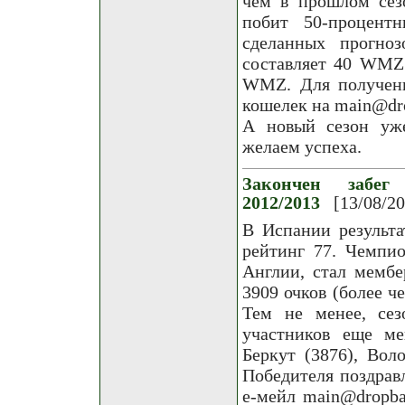
чем в прошлом сез
побит 50-процент
сделанных прогно
составляет 40 WMZ
WMZ. Для получени
кошелек на main@drop
А новый сезон уже
желаем успеха.
Закончен забег
2012/2013
[13/08/2
В Испании результа
рейтинг 77. Чемпи
Англии, стал мемб
3909 очков (более ч
Тем не менее, сез
участников еще ме
Беркут (3876), Воло
Победителя поздрав
е-мейл main@dropba