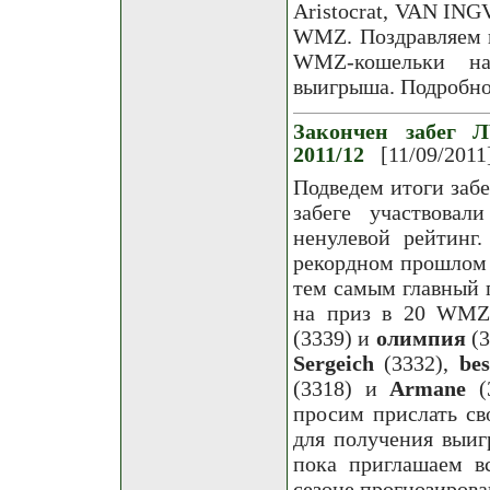
Aristocrat, VAN I
WMZ. Поздравляем п
WMZ-кошельки на 
выигрыша. Подробнос
Закончен забег Л
2011/12
[11/09/2011
Подведем итоги забе
забеге участвовал
ненулевой рейтинг
рекордном прошлом 
тем самым главный 
на приз в 20 WMZ
(3339) и
олимпия
(3
Sergeich
(3332),
be
(3318) и
Armane
(3
просим прислать св
для получения выиг
пока приглашаем в
сезоне прогнозирова