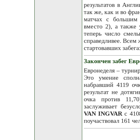
результатов в Англ
так же, как и во фр
матчах с большим 
вместо 2), а также
теперь число смелы
справедливее. Всем 
стартовавших забега
Закончен забег Евр
Евронеделя – турнир
Это умение сполн
набравший 4119 очк
результат не дотяги
очка против 11,7
заслуживает безус
VAN INGVAR
с 410
поучаствовал 161 че