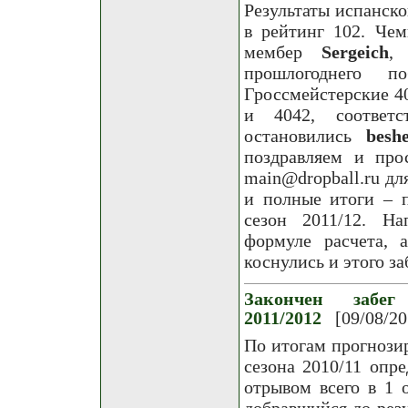
Результаты испанско
в рейтинг 102. Че
мембер
Sergeich
,
прошлогоднего п
Гроссмейстерские 4
и 4042, соответс
остановились
besh
поздравляем и пр
main@dropball.ru д
и полные итоги – п
сезон 2011/12. Н
формуле расчета, 
коснулись и этого за
Закончен забег
2011/2012
[09/08/20
По итогам прогнози
сезона 2010/11 опр
отрывом всего в 1 
добравшийся до рез