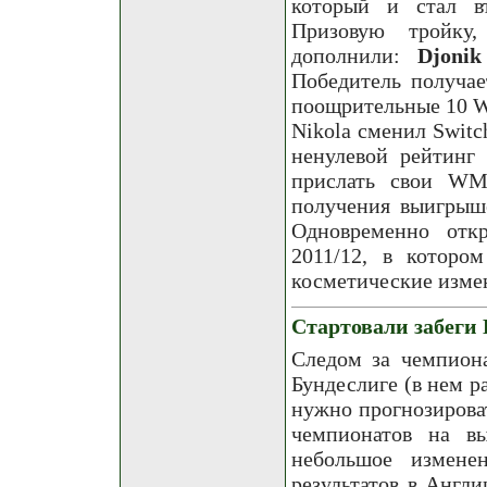
который и стал в
Призовую тройку,
дополнили:
Djonik
Победитель получае
поощрительные 10 WM
Nikola сменил Switch
ненулевой рейтинг
прислать свои WMZ
получения выигрыше
Одновременно отк
2011/12, в которо
косметические изме
Стартовали забеги 
Следом за чемпион
Бундеслиге (в нем р
нужно прогнозирова
чемпионатов на в
небольшое измене
результатов в Англ