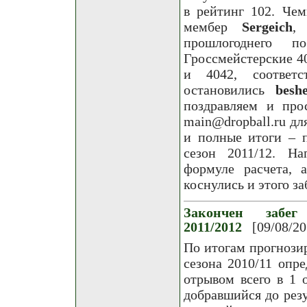
в рейтинг 102. Че
мембер
Sergeich
,
прошлогоднего п
Гроссмейстерские 4
и 4042, соответс
остановились
besh
поздравляем и пр
main@dropball.ru д
и полные итоги – п
сезон 2011/12. Н
формуле расчета, 
коснулись и этого за
Закончен забег
2011/2012
[09/08/20
По итогам прогнози
сезона 2010/11 опр
отрывом всего в 1 
добравшийся до рез