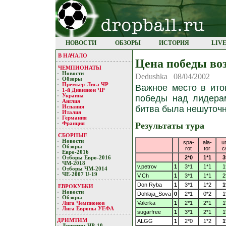
НОВОСТИ
ОБЗОРЫ
ИСТОРИЯ
LIV
В НАЧАЛО
Цена победы во
ЧЕМПИОНАТЫ
Новости
Dedushka 08/04/2002
Обзоры
Премьер-Лигa ЧР
Важное место в ито
1-й Дивизион ЧР
Украина
победы над лидерам
Англия
битва была нешуточн
Испания
Италия
Германия
Результаты тура
Франция
СБОРНЫЕ
Новости
spa-
ala-
u
Обзоры
rot
tor
c
Евро-2016
2*0
1*1
3
Отборы Евро-2016
ЧМ-2018
v.petrov
1
3*1
1*1
1
Отборы ЧМ-2014
ЧЕ-2007 U-19
V.Ch
1
3*1
1*1
2
Don Ryba
1
3*1
1*2
1
ЕВРОКУБКИ
Новости
Dohlaja_Sova
0
2*1
0*2
1
Обзоры
Valerka
1
2*1
2*1
1
Лигa Чемпиoнoв
Лига Европы УЕФA
sugarfree
1
3*1
2*1
1
ДРИМТИМ
ALGG
1
2*0
1*2
1
Дримтим ЧР-10