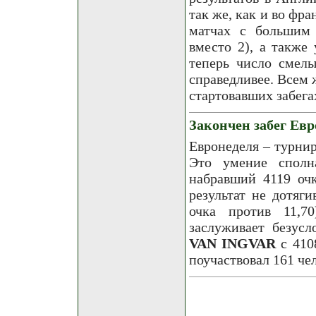
так же, как и во фр
матчах с большим 
вместо 2), а также
теперь число смелы
справедливее. Всем 
стартовавших забега
Закончен забег Евр
Евронеделя – турнир
Это умение сполн
набравший 4119 очк
результат не дотяги
очка против 11,7
заслуживает безус
VAN INGVAR
с 410
поучаствовал 161 че