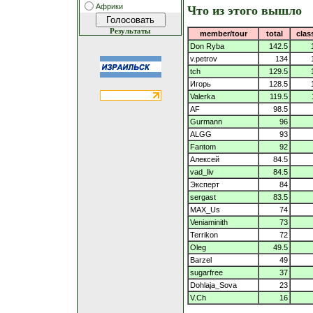
Африки
Что из этого вышло
Результаты
member/tour
total
clas
Don Ryba
142.5
v.petrov
134
tch
129.5
Игорь
128.5
Valerka
119.5
AF
98.5
Gurmann
96
ALGG
93
Fantom
92
Алексей
84.5
vad_liv
84.5
Эксперт
84
sergast
83.5
MAX_Us
74
Veniaminith
73
Terrikon
72
Oleg
49.5
Barzel
49
sugarfree
37
Dohlaja_Sova
23
V.Ch
16