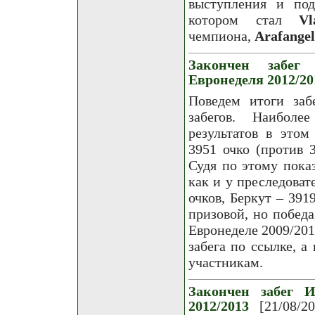
выступления и под
котором стал
Vl
чемпиона,
Arafangel
Закончен забег 
Евронеделя 2012/20
Поведем итоги заб
забегов. Наиболе
результатов в этом
3951 очко (против 3
Судя по этому показ
как и у преследова
очков, Беркут – 391
призовой, но победа
Евронеделе 2009/201
забега по ссылке, а
участникам.
Закончен забег И
2012/2013
[21/08/2