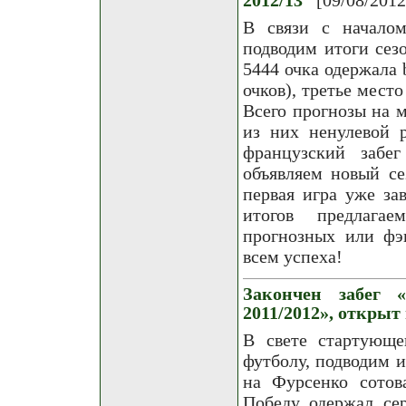
В связи с началом
подводим итоги сезо
5444 очка одержала 
очков), третье мест
Всего прогнозы на м
из них ненулевой 
французский забе
объявляем новый с
первая игра уже зав
итогов предлага
прогнозных или фэн
всем успеха!
Закончен забег 
2011/2012», открыт
В свете стартующе
футболу, подводим и
на Фурсенко сотов
Победу одержал се