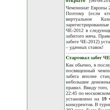
открыто
[06/06/20
Чемпионат Европы 2
Поэтому (если кт
виртуальное К
зарегистрированные
ЧЕ-2012 в следующи
забитого мяча. Прав
забеге ЧЕ-2012) уст
– удачных ставок!
Стартовал забег ЧЕ
Как обычно, в посл
посвященный чемпи
забега вполне стан
небольшие денежны
правил. Ввиду того,
22:45 по московском
установлено на
19 
конкурентов. В тур
392 очка, было бы и