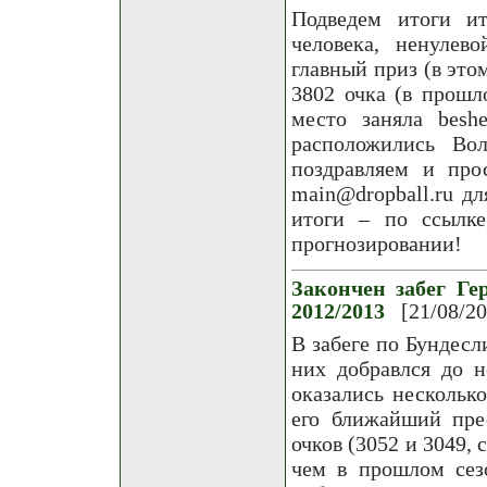
Подведем итоги ит
человека, ненулев
главный приз (в это
3802 очка (в прошл
место заняла besh
расположились Вол
поздравляем и пр
main@dropball.ru д
итоги – по ссылке
прогнозировании!
Закончен забег Ге
2012/2013
[21/08/2
В забеге по Бундесл
них добравлся до н
оказались несколько
его ближайший пре
очков (3052 и 3049, 
чем в прошлом сез