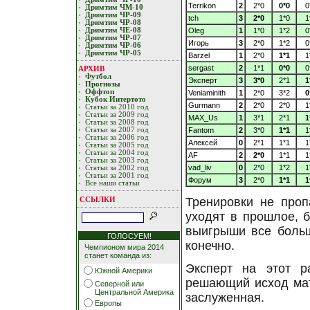
Terrikon
2
2*0
0*0
0
Дримтим ЧМ-10
Дримтим ЧР-09
tch
3
2*0
1*0
1
Дримтим ЧР-08
Oleg
1
1*0
1*2
0
Дримтим ЧЕ-08
Дримтим ЧР-07
Игорь
3
2*0
1*2
0
Дримтим ЧР-06
Дримтим ЧР-05
Barzel
1
2*0
1*1
1
sergast
2
1*1
0*0
0
АРХИВ
Футбол
Эксперт
3
3*0
2*1
1
Прогнозы
Оффтоп
Veniaminith
1
2*0
3*2
0
Кубoк Интертoтo
Gurmann
2
2*0
2*0
1
Статьи за 2010 год
Статьи за 2009 год
MAX_Us
1
3*1
2*1
1
Статьи за 2008 год
Fantom
2
3*0
1*1
1
Статьи за 2007 год
Статьи за 2006 год
Алексей
0
2*1
1*1
1
Статьи за 2005 год
Статьи за 2004 год
AF
2
2*0
1*1
1
Статьи за 2003 год
vad_liv
0
2*0
1*2
1
Статьи за 2002 год
Статьи за 2001 год
Форум
3
2*0
1*1
1
Все наши статьи
Тренировки не проп
ССЫЛКИ
уходят в прошлое, б
выигрыши все больш
ГОЛОСУЕМ!
конечно.
Чемпионом мира 2014
станет команда из:
Эксперт на этот р
Южной Америки
решающий исход мат
Северной или
Центральной Америка
заслуженная.
Европы