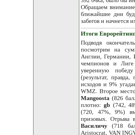
Обращаем внимание 
ближайшие дни буд
забегов и начнется и
Итоги Еврорейтинг
Подводя окончател
посмотрим на сум
Англии, Германии, 
чемпионов и Лиге
уверенную побед
(результат, правда
исходов и 9% угада
WMZ. Второе место 
Mangoostа
(826 бал
плотно:
gb
(742, 4
(720, 47%, 9%) в
призовых. Отрыва в
Василичу
(718 бал
Aristocrat, VAN I