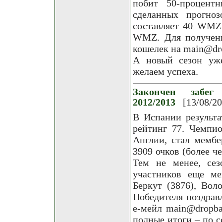
побит 50-процент
сделанных прогно
составляет 40 WMZ
WMZ. Для получени
кошелек на main@drop
А новый сезон уже
желаем успеха.
Закончен забег
2012/2013
[13/08/2
В Испании результа
рейтинг 77. Чемпи
Англии, стал мемб
3909 очков (более ч
Тем не менее, сез
участников еще ме
Беркут (3876), Воло
Победителя поздрав
е-мейл main@dropba
полные итоги – по с