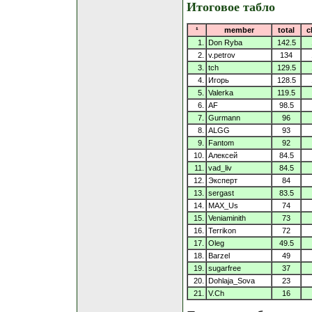
Итоговое табло
¹
member
total
c
1.
Don Ryba
142.5
2.
v.petrov
134
3.
tch
129.5
4.
Игорь
128.5
5.
Valerka
119.5
6.
AF
98.5
7.
Gurmann
96
8.
ALGG
93
9.
Fantom
92
10.
Алексей
84.5
11.
vad_liv
84.5
12.
Эксперт
84
13.
sergast
83.5
14.
MAX_Us
74
15.
Veniaminith
73
16.
Terrikon
72
17.
Oleg
49.5
18.
Barzel
49
19.
sugarfree
37
20.
Dohlaja_Sova
23
21.
V.Ch
16