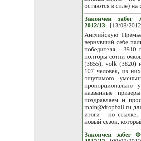
остаются в силе) на 
Закончен забег 
2012/13
[13/08/2012
Английскую Премье
вернувший себе паль
победителя – 3910 
полторы сотни очков
(3855), volk (3820) 
107 человек, из ни
ощутимого уменьш
пропорционально у
названные призер
поздравляем и про
main@dropball.ru д
итоги – по ссылке,
новый сезон, которы
Закончен забег Ф
2012/13
[09/08/2012