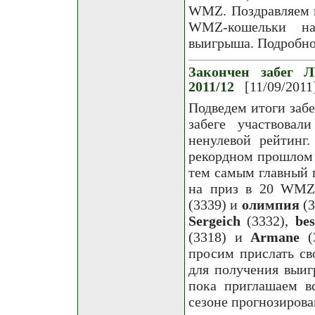
WMZ. Поздравляем п
WMZ-кошельки на 
выигрыша. Подробнос
Закончен забег Л
2011/12
[11/09/2011
Подведем итоги забе
забеге участвовал
ненулевой рейтинг
рекордном прошлом 
тем самым главный 
на приз в 20 WMZ
(3339) и
олимпия
(3
Sergeich
(3332),
be
(3318) и
Armane
(3
просим прислать св
для получения выиг
пока приглашаем в
сезоне прогнозирова