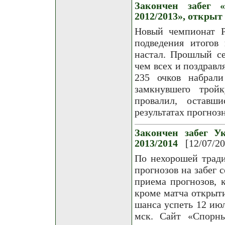
Закончен забег 
2012/2013», открыт
Новый чемпионат Р
подведения итогов
настал. Прошлый се
чем всех и поздравл
235 очков набра
замкнувшего тро
провалил, оставш
результатах прогноз
Закончен забег Ук
2013/2014
[12/07/2
По нехорошей трад
прогнозов на забег 
приема прогнозов, 
кроме матча открыти
шанса успеть 12 июл
мск. Сайт «Спорн