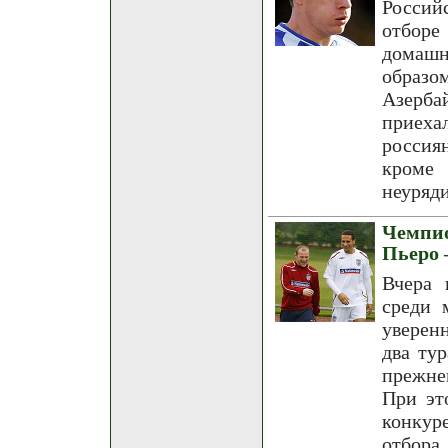
Россий
отборе
домашн
образ
Азерба
приехал
россия
кроме
неуряди
Чемпио
Пьеро 
Вчера 
среди 
уверен
два ту
прежне
При эт
конкур
отбора