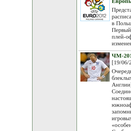
Европ
Предст
распис
в Поль
Первый
плей-
измене
ЧМ-201
[19/06/
Очеред
блеклы
Англии
Соедин
наст
южноаф
запомн
игровы
«особе