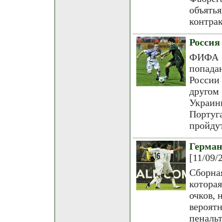
объять
контрак
Россия
ФИФА 
попада
России
другом
Украин
Португ
пройдут
Герма
[11/09/
Сборна
которая
очков,
вероят
пеналь