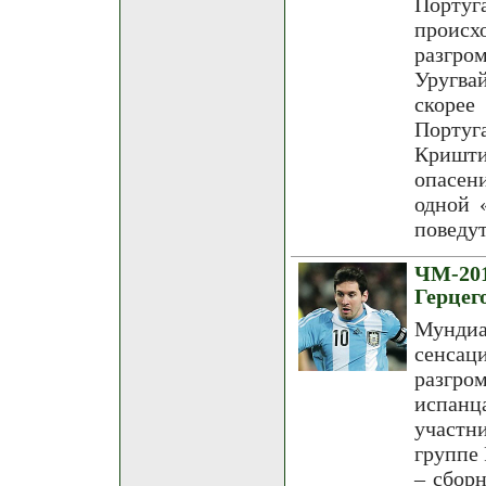
Португ
происх
разгро
Уругвай
скорее
Порту
Кришти
опасен
одной 
поведут
ЧМ-20
Герцег
Мунди
сенсац
разгр
испанц
участн
группе 
– сбор