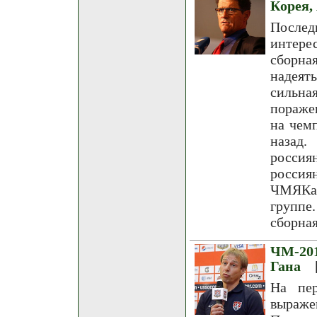
Корея,
Послед
интере
сборна
надеять
сильна
пораже
на чем
назад.
россия
россия
ЧМЯКа 
группе
сборна
ЧМ-201
Гана
На пер
выраж