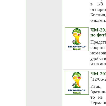
в 1/8
оспари
Босния,
очками
ЧМ-201
по фут
Предст
сборны
номер
удобств
и на ан
ЧМ-20
[12/06/
Итак, 
бразил
то из 
Герман