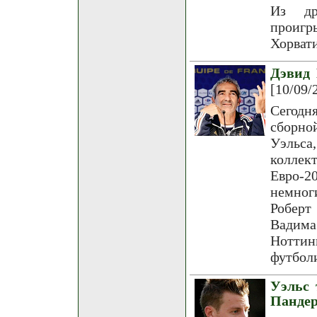
Из др
проигр
Хорват
Дэвид 
[10/09/
Сегодн
сборно
Уэльса
коллек
Евро-2
немног
Роберт
Вадима
Ноттин
футбол
Уэльс 
Панде