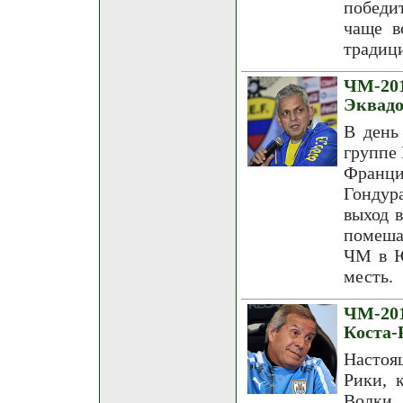
победи
чаще в
традици
ЧМ-20
Эквадо
В день
группе 
Франци
Гондур
выход 
помеша
ЧМ в Ю
месть.
ЧМ-20
Коста-
Настоящ
Рики, 
Волки 