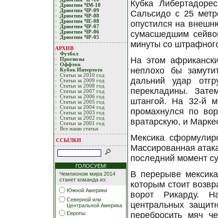
Кубка Либертадоре
Дримтим ЧМ-10
Дримтим ЧР-09
Сальсидо с 25 метр
Дримтим ЧР-08
Дримтим ЧЕ-08
опустился на внешню
Дримтим ЧР-07
Дримтим ЧР-06
сумасшедшим сейво
Дримтим ЧР-05
минуты со штрафного
АРХИВ
Футбол
На этом африкански
Прогнозы
Оффтоп
неплохо бы замутит
Кубoк Интертoтo
Статьи за 2010 год
дальний удар отг
Статьи за 2009 год
Статьи за 2008 год
перекладины. Зат
Статьи за 2007 год
Статьи за 2006 год
штангой. На 32-й 
Статьи за 2005 год
Статьи за 2004 год
промахнулся по вор
Статьи за 2003 год
Статьи за 2002 год
вратарскую, и Марке
Статьи за 2001 год
Все наши статьи
Мексика сформулиро
ССЫЛКИ
Массированная атака
последний момент су
ГОЛОСУЕМ!
В перерыве мексикан
Чемпионом мира 2014
станет команда из:
которым стоит возвр
Южной Америки
ворот Рикарду. Н
Северной или
центральных защит
Центральной Америка
Европы
перебросить мяч ч