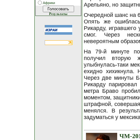
Африки
Арельяно, но защитни
Очередной шанс на 6
Результаты
Опять же ошиблас
Рикарду, игравшего 
смог. Через неск
невероятным образо
На 79-й минуте п
получил вторую ж
улыбнулась-таки мек
ехидно хихикнула. 
Через две минуты Б
Рикарду парировал 
метра Браво пробил
моментом, защитники
штрафной, совершая 
менялся. В резуль
задуматься у мексик
ЧМ-20