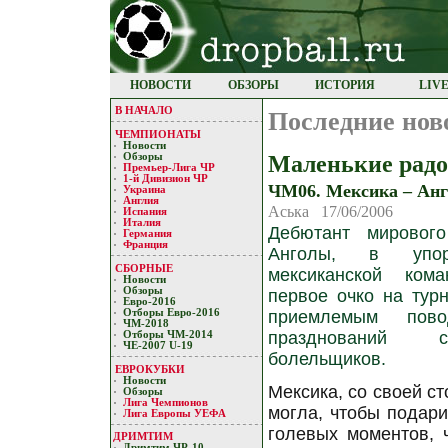
НОВОСТИ
ОБЗОРЫ
ИСТОРИЯ
LIV
В НАЧАЛО
Последние нов
ЧЕМПИОНАТЫ
Новости
Маленькие радо
Обзоры
Премьер-Лигa ЧР
1-й Дивизион ЧР
ЧМ06. Мексика – Анг
Украина
Англия
Аська 17/06/2006
Испания
Италия
Дебютант мирового
Германия
Франция
Анголы, в упо
СБОРНЫЕ
мексиканской ком
Новости
Обзоры
первое очко на тур
Евро-2016
Отборы Евро-2016
приемлемым пов
ЧМ-2018
празднований с
Отборы ЧМ-2014
ЧЕ-2007 U-19
болельщиков.
ЕВРОКУБКИ
Новости
Мексика, со своей ст
Обзоры
Лигa Чемпиoнoв
могла, чтобы подари
Лига Европы УЕФA
голевых моментов, 
ДРИМТИМ
Дримтим ЧР-10