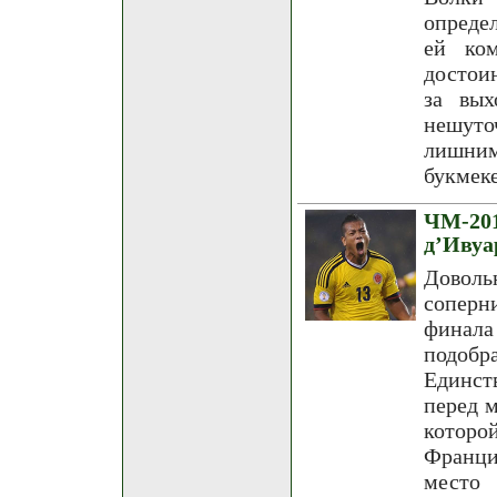
опреде
ей ко
достои
за вых
нешуточ
лишни
букмек
ЧМ-20
д’Ивуа
Доволь
соперн
финала
подобр
Единст
перед м
которо
Франци
место