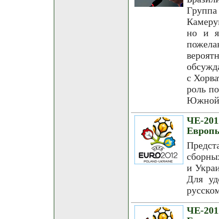
Группа
Камеру
но и я
пожел
вероят
обсужд
с Хорва
роль по
Южной 
ЧЕ-20
Европы
Предст
сборны
и Укра
Для уд
русском
ЧЕ-20