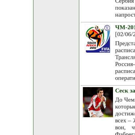
Сербия
показан
напрос
ЧМ-201
[02/06/
Предст
распис
Трансл
Россия
распи
операти
Сеск з
До Чем
котор
достиж
всех –
вон, 
Фабрега