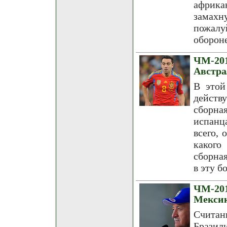
африка
замахн
пожалу
обороне
ЧМ-201
Австра
В этой
действ
сборна
испанц
всего, 
какого
сборна
в эту б
ЧМ-201
Мекси
Считан
Бразил