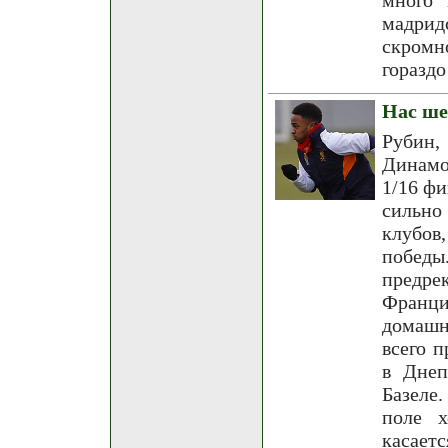
мадрид
скромн
гораздо
Нас ше
Рубин,
Динамо
1/16 ф
сильно 
клубов,
побед
предре
Франци
домашн
всего 
в Днеп
Базеле
поле х
касает