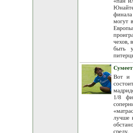
«пан и
Юнайте
финала
могут 
Европы
проигр
чехов, 
быть 
питерц
Сумеет
Вот и 
состоит
мадрид
1/8 фи
соперн
«матра
лучше 
обстан
среду