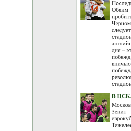
Послед
Обеим
проби
Черном
следуе
стадио
англий
дня – э
побежда
вничью
побежд
револю
стадион
В ЦСКА
Москов
Зенит
евроку
Тяжеле