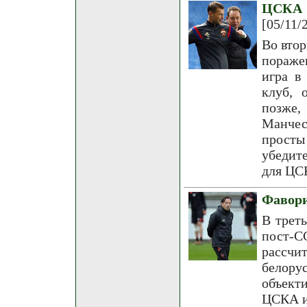
ЦСКА 
[05/11/
Во втор
пораже
игра в
клуб, 
позже
Манчес
просты
убедит
для ЦС
Фавори
В трет
пост-
рассчи
белору
объект
ЦСКА и