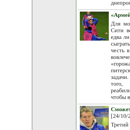
днепроп
«Армей
Для мо
Сити в
едва л
сыграть
честь 
вовлеч
«горо
питерс
задачи
того,
реабили
чтобы в
Сможе
[24/10/
Третий 