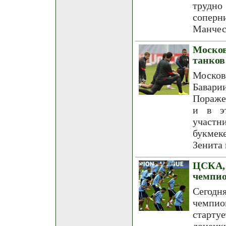
трудно
сопер
Манчес
Моско
танков
Моско
Бавари
Пораже
и в эт
участн
букмек
Зенита
ЦСКА
чемпи
Сегодн
чемпио
старту
донецк