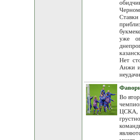
обидчи
Черном
Ставки
прибли
букмек
уже о
днепр
казанс
Нет ст
Анжи и
неудачн
Фавори
Во вто
чемпио
ЦСКА, 
грустн
коман
являют
много 