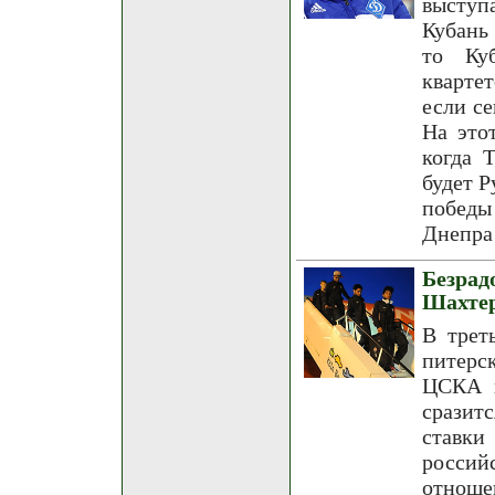
выступ
Кубань
то Ку
кварте
если се
На это
когда 
будет Р
победы
Днепра 
Безра
Шахте
В трет
питерс
ЦСКА п
сразит
ставки
россий
отноше