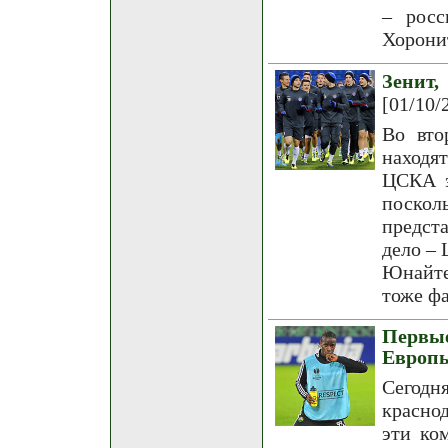
– росс
Хорони
Зенит
[01/10/
Во вто
находя
ЦСКА э
поско
предст
дело – 
Юнайте
тоже ф
Первы
Европ
Сегод
красно
эти ко