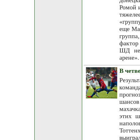
Ромой и
тяжеле
«групп
еще Ма
группа
фактор
ШД не 
арене».
В четв
Резуль
команд
прогно
шансов
махачк
этих ш
наполо
Тоттен
выигра