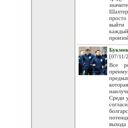
значит
Шахтер
просто
выйти 
каждый
произой
Букме
[07/11/
Все р
преим
предма
которая
наилуч
Среди 
соглас
болгар
потенц
выход