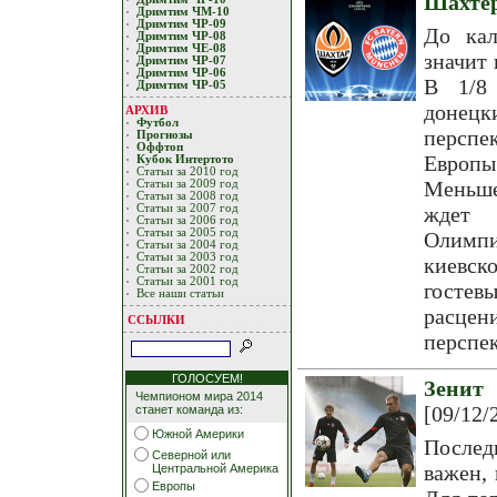
Шахтер
Дримтим ЧМ-10
Дримтим ЧР-09
До кал
Дримтим ЧР-08
Дримтим ЧЕ-08
значит 
Дримтим ЧР-07
Дримтим ЧР-06
В 1/8
Дримтим ЧР-05
донец
АРХИВ
Футбол
перспе
Прогнозы
Оффтоп
Европы
Кубoк Интертoтo
Статьи за 2010 год
Меньше
Статьи за 2009 год
Статьи за 2008 год
ждет 
Статьи за 2007 год
Статьи за 2006 год
Статьи за 2005 год
Олимп
Статьи за 2004 год
Статьи за 2003 год
киевск
Статьи за 2002 год
Статьи за 2001 год
гостев
Все наши статьи
расце
ССЫЛКИ
перспе
ГОЛОСУЕМ!
Зенит
Чемпионом мира 2014
[09/12/
станет команда из:
Южной Америки
Послед
Северной или
важен,
Центральной Америка
Европы