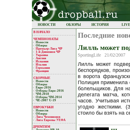
НОВОСТИ
ОБЗОРЫ
ИСТОРИЯ
LIV
В НАЧАЛО
Последние нов
ЧЕМПИОНАТЫ
Новости
Лилль может по
Обзоры
Премьер-Лигa ЧР
1-й Дивизион ЧР
SportingLife 21/02/2007
Украина
Англия
Испания
Лилль может подве
Италия
Германия
беспорядков, произо
Франция
в ворота французско
СБОРНЫЕ
Полиция применила с
Новости
Обзоры
болельщиков. Для на
Евро-2016
Отборы Евро-2016
делегата матча, ко
ЧМ-2018
Отборы ЧМ-2014
часов. Учитывая ист
ЧЕ-2007 U-19
угодно жесткими. (
ЕВРОКУБКИ
Новости
стоило бы взять на с
Обзоры
Лигa Чемпиoнoв
Лига Европы УЕФA
ДРИМТИМ
Дримтим ЧР-10