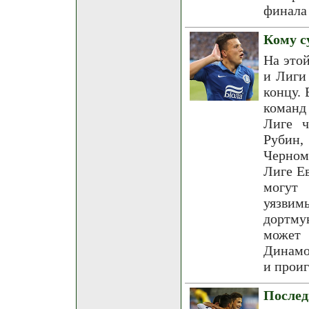
финала
Кому с
На это
и Лиги 
концу.
команд
Лиге ч
Рубин
Черном
Лиге Ев
могут
уязвим
дортму
может 
Динамо
и проиг
Послед