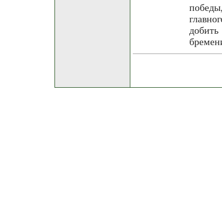
победы
главно
добить
бремен