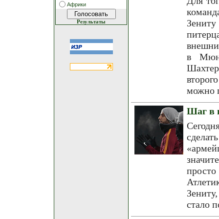
Для то
Африки
команд
Зениту
Результаты
питерц
внешних
в Мюн
Шахтер
второг
можно п
Шаг в 
Сегодн
сделат
«армей
значит
просто
Атлети
Зениту
стало п