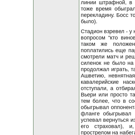
линии штрафной, в 
тоже время обыграл
перекладину. Босс т
было).
Стадион взревел - у 
вопросом "кто вино
таком же положен
поплатились еще па
смотрели матч и реш
силенок не было на 
продолжал играть, та
Ашветию, невнятная
кавалерийские нас
отступали, а отбира
Вьери или просто та
тем более, что в со
обыгрывал оппонента
фланге обыгрывал 
успевал вернуться и
его страховал), 
прострелом на набег