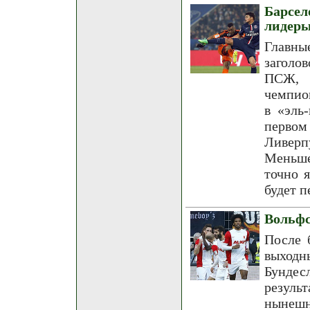
Барсе
лидер
Главны
заголо
ПСЖ, 
чемпио
в «эль
перво
Ливерп
Меньше
точно 
будет п
Вольфс
После 
выходн
Бунде
резуль
нынешн