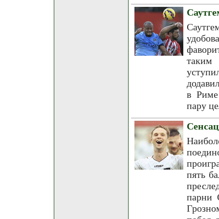
Саутге
Саутг
удобов
фавори
таким 
уступи
додави
в Риме
пару це
Сенсац
Наибо
поедин
проигр
пять б
пресле
парни 
Грозно