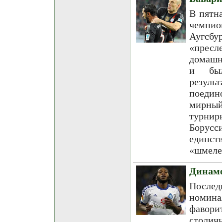
В пятн
чемпио
Аугсбу
«пресл
домашн
и был
резул
поедин
мирный
турнирн
Борусси
единст
«шмеле
Динамо
Послед
номина
фавори
столич