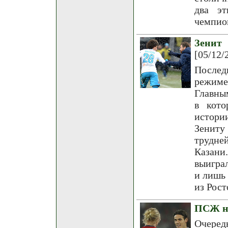
два эт
чемпион
Зенит
[05/12/
Послед
режиме
Главны
в кото
истори
Зениту
трудне
Казани
выигра
и лишь 
из Рост
ПСЖ не
Очере