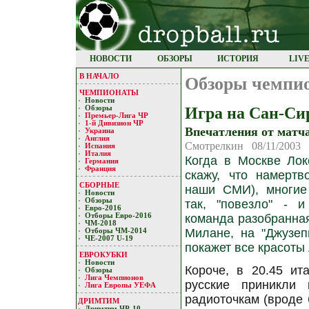
НОВОСТИ
ОБЗОРЫ
ИСТОРИЯ
LIV
В НАЧАЛО
Обзоры чемпи
ЧЕМПИОНАТЫ
Новости
Игра на Сан-Си
Обзоры
Премьер-Лигa ЧР
1-й Дивизион ЧР
Впечатления от матч
Украина
Англия
Смотрелкин 08/11/2003
Испания
Италия
Когда в Москве Лок
Германия
Франция
скажу, что намерт
СБОРНЫЕ
наши СМИ), многие
Новости
Обзоры
так, "повезло" - 
Евро-2016
Отборы Евро-2016
команда разобранная
ЧМ-2018
Милане, на "Джузеп
Отборы ЧМ-2014
ЧЕ-2007 U-19
покажет все красоты
ЕВРОКУБКИ
Новости
Короче, в 20.45 ит
Обзоры
Лигa Чемпиoнoв
русские приникли 
Лига Европы УЕФA
радиоточкам (вроде 
ДРИМТИМ
Дримтим ЧР-10