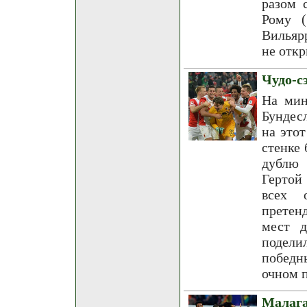
разом 
Рому (
Вильяр
не откр
Чудо-с
На мин
Бундес
на это
стенке 
дублю 
Гертой
всех 
претенд
мест д
подели
победн
очном 
Малага