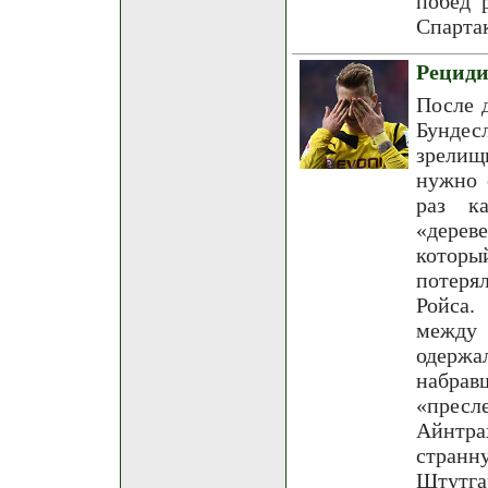
побед 
Спарта
Рециди
После 
Бундес
зрелищ
нужно 
раз к
«дерев
которы
потеря
Ройса.
между 
одерж
набр
«пресл
Айнтра
стран
Штутгар