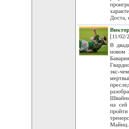
проигр
характ
Доста, 
Викто
[11/02/
В двад
новом 
Бавар
Гварди
экс-че
мертвы
пресле
разобр
Швайни
на сей
пройт
тренер
Майнц.