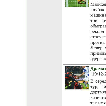
Мюнхен
клуба»
машина
три о
обыгра
рекорд
строчк
против
Леверк
призов
одержа
Драма
[19/12/
В сере
тур, 
дортму
качест
так не 