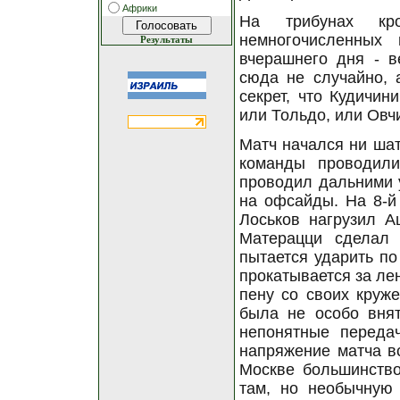
Африки
На трибунах кр
немногочисленных
Результаты
вчерашнего дня - в
сюда не случайно, 
секрет, что Кудичин
или Тольдо, или Овчи
Матч начался ни шат
команды проводили
проводил дальними 
на офсайды. На 8-й
Лоськов нагрузил А
Матерацци сделал 
пытается ударить по
прокатывается за ле
пену со своих круже
была не особо внят
непонятные переда
напряжение матча вс
Москве большинство
там, но необычную 