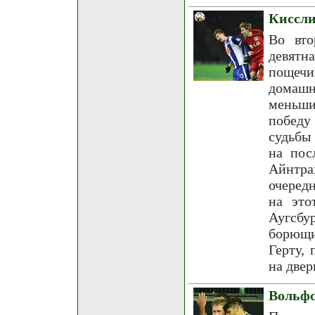
Киссли
Во вто
девятн
пощечи
домашн
меньши
победу
судьбы
на пос
Айнтра
очеред
на это
Аугсбу
борющи
Герту,
на двер
Вольфс