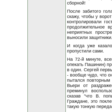
сборной!
После забитого гола
скажу, чтобы у воро
контролировали гос
продолжительное в
неприятных простр
выносили защитники
И когда уже казало
пропустили сами.
На 72-й минуте, вс
опекать Пашинин) пр
в один. Сергей первы
- вообще чудо, что о
пытался повторным 
Вьери от раздраж
преминул воспольз
сказав "что В. поп
Граждане, это покле
такую тонкую переда