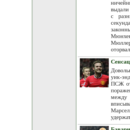
ничейн
выдали
с разн
секун
законн
Мюнхен
Мюллер
оторвал
Сенса
Доволь
уик-эн
ПСЖ от
пораже
между 
вписы
Марсе
удержат
Бавари