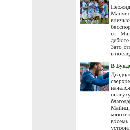
Неожид
Манчес
вничь
бесспо
от Мал
дебюте 
Зато о
в посл
В Бунд
Двадц
сверхр
началс
оплеух
благод
Майнц,
мюнхен
восемь
устро