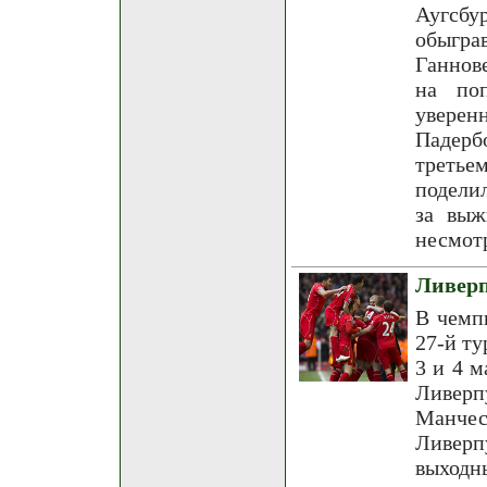
Аугсб
обыгра
Ганнов
на по
увере
Падерб
третье
подели
за выж
несмотр
Ливерп
В чемп
27-й ту
3 и 4 м
Ливер
Манчес
Ливерп
выходн