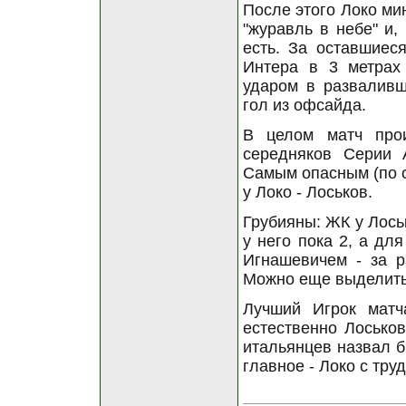
После этого Локо мин
"журавль в небе" и,
есть. За оставшиес
Интера в 3 метрах
ударом в разваливш
гол из офсайда.
В целом матч прои
середняков Серии 
Самым опасным (по с
у Локо - Лоськов.
Грубияны: ЖК у Лоськ
у него пока 2, а дл
Игнашевичем - за р
Можно еще выделить 
Лучший Игрок матч
естественно Лосько
итальянцев назвал бы
главное - Локо с тру