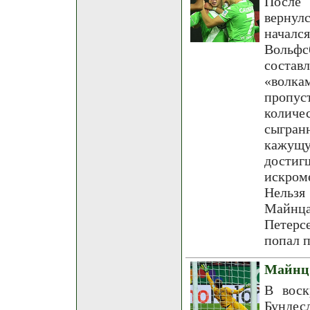
После 
вернул
началс
Вольфс
состав
«волка
пропус
количес
сыгран
кажущу
дости
искром
Нельзя
Майнца
Петерс
попал п
Майнц 
В воск
Бундес