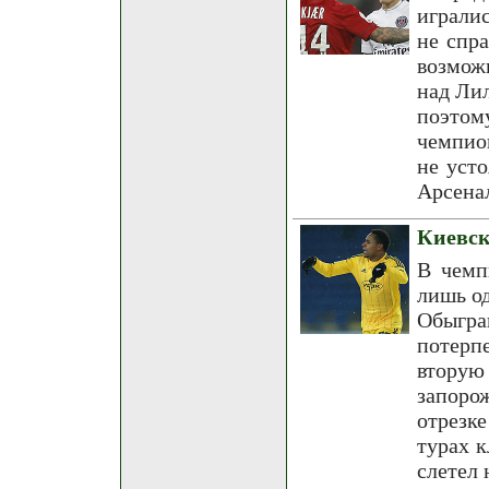
играли
не спр
возмож
над Лил
поэтом
чемпио
не уст
Арсена
Киевск
В чемп
лишь од
Обыгра
потерп
вторую
запоро
отрезк
турах к
слетел 