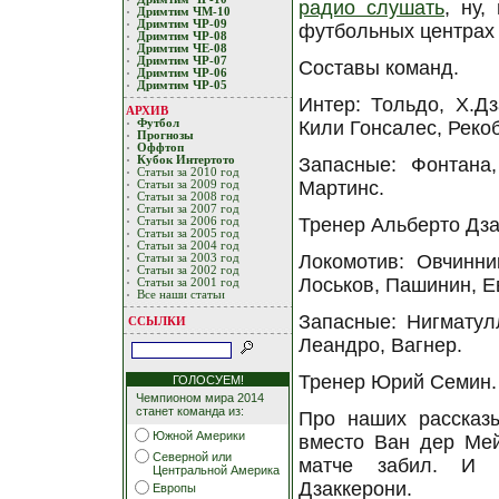
радио слушать
, ну,
Дримтим ЧМ-10
Дримтим ЧР-09
футбольных центрах т
Дримтим ЧР-08
Дримтим ЧЕ-08
Дримтим ЧР-07
Составы команд.
Дримтим ЧР-06
Дримтим ЧР-05
Интер: Тольдо, Х.Дз
АРХИВ
Футбол
Кили Гонсалес, Реко
Прогнозы
Оффтоп
Кубoк Интертoтo
Запасные: Фонтана,
Статьи за 2010 год
Мартинс.
Статьи за 2009 год
Статьи за 2008 год
Статьи за 2007 год
Тренер Альберто Дза
Статьи за 2006 год
Статьи за 2005 год
Статьи за 2004 год
Локомотив: Овчинни
Статьи за 2003 год
Статьи за 2002 год
Лоськов, Пашинин, Е
Статьи за 2001 год
Все наши статьи
Запасные: Нигматулл
ССЫЛКИ
Леандро, Вагнер.
Тренер Юрий Семин.
ГОЛОСУЕМ!
Чемпионом мира 2014
станет команда из:
Про наших рассказы
Южной Америки
вместо Ван дер Мей
Северной или
матче забил. И о
Центральной Америка
Дзаккерони.
Европы