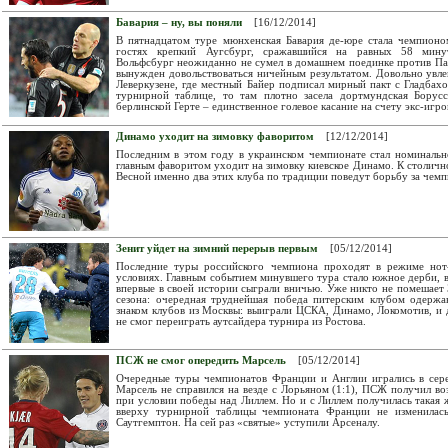
Бавария – ну, вы поняли
[16/12/2014]
В пятнадцатом туре мюнхенская Бавария де-юре стала чемпионо
гостях крепкий Аугсбург, сражавшийся на равных 58 минут
Вольфсбург неожиданно не сумел в домашнем поединке против Пад
вынужден довольствоваться ничейным результатом. Довольно увле
Леверкузене, где местный Байер подписал мирный пакт с Гладбах
турнирной таблице, то там плотно засела дортмундская Борусс
берлинской Герте – единственное голевое касание на счету экс-иг
Динамо уходит на зимовку фаворитом
[12/12/2014]
Последним в этом году в украинском чемпионате стал номинальн
главным фаворитом уходит на зимовку киевское Динамо. К столич
Весной именно два этих клуба по традиции поведут борьбу за чемп
Зенит уйдет на зимний перерыв первым
[05/12/2014]
Последние туры российского чемпиона проходят в режиме нот
условиях. Главным событием минувшего тура стало южное дерби, 
впервые в своей истории сыграли вничью. Уже никто не помешает
сезона: очередная труднейшая победа питерским клубом одержа
знаком клубов из Москвы: выиграли ЦСКА, Динамо, Локомотив, и 
не смог переиграть аутсайдера турнира из Ростова.
ПСЖ не смог опередить Марсель
[05/12/2014]
Очередные туры чемпионатов Франции и Англии игрались в сере
Марсель не справился на везде с Лорьяном (1:1), ПСЖ получил в
при условии победы над Лиллем. Но и с Лиллем получилась такая 
вверху турнирной таблицы чемпионата Франции не изменилась
Саутгемптон. На сей раз «святые» уступили Арсеналу.