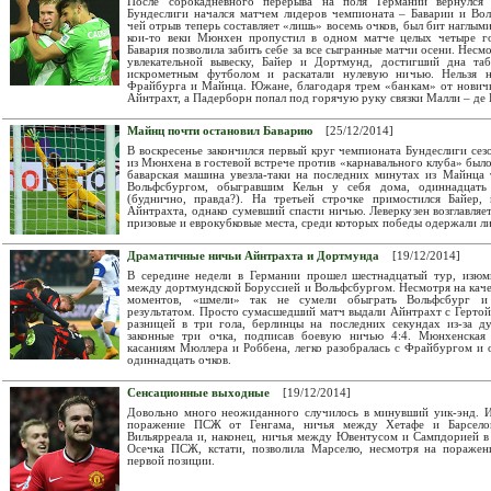
После сорокадневного перерыва на поля Германии вернулся
Бундеслиги начался матчем лидеров чемпионата – Баварии и Во
чей отрыв теперь составляет «лишь» восемь очков, был бит наглыми
кои-то веки Мюнхен пропустил в одном матче целых четыре го
Бавария позволила забить себе за все сыгранные матчи осени. Нес
увлекательной вывеску, Байер и Дортмунд, достигший дна та
искрометным футболом и раскатали нулевую ничью. Нельзя 
Фрайбурга и Майнца. Южане, благодаря трем «банкам» от новичка
Айнтрахт, а Падерборн попал под горячую руку связки Малли – де 
Майнц почти остановил Баварию
[25/12/2014]
В воскресенье закончился первый круг чемпионата Бундеслиги се
из Мюнхена в гостевой встрече против «карнавального клуба» было
баварская машина увезла-таки на последних минутах из Майнца 
Вольфсбургом, обыгравшим Кельн у себя дома, одиннадцать
(буднично, правда?). На третьей строчке примостился Байер,
Айнтрахта, однако сумевший спасти ничью. Леверкузен возглавляе
призовые и еврокубковые места, среди которых победы одержали 
Драматичные ничьи Айнтрахта и Дортмунда
[19/12/2014]
В середине недели в Германии прошел шестнадцатый тур, изюми
между дортмундской Боруссией и Вольфсбургом. Несмотря на кач
моментов, «шмели» так не сумели обыграть Вольфсбург и 
результатом. Просто сумасшедший матч выдали Айнтрахт с Гертой
разницей в три гола, берлинцы на последних секундах из-за д
законные три очка, подписав боевую ничью 4:4. Мюнхенская 
касаниям Мюллера и Роббена, легко разобралась с Фрайбургом и 
одиннадцать очков.
Сенсационные выходные
[19/12/2014]
Довольно много неожиданного случилось в минувший уик-энд. И
поражение ПСЖ от Генгама, ничья между Хетафе и Барселон
Вильярреала и, наконец, ничья между Ювентусом и Сампдорией в
Осечка ПСЖ, кстати, позволила Марселю, несмотря на поражен
первой позиции.