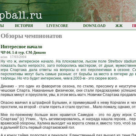
РЫ
ИСТОРИЯ
LIVESCORE
DOWNLOAD
ЖЖ
П
Обзоры чемпионатов
Интересное начало
ЧР-04. 1-й тур. СМ-Динамо
arius 17/03/2004
Ну что ж, интересное начало. На плоховатом, лысом поле Streltsov stadi
показать было непросто, зато поборолись мастерски, от души, мужественно
игра Спартака дала ответы на вопросы о его перспективах в сезоне. Ск
перспективы могут быть самые разные: от борьбы за место в пятерке до 
таблицы. Но что будет интереснее, чем в 2003-м - это скорее всего.
Динамо - это один из фаворитов сезона, по стилю, прессингу и неуступч
чешская Спарта. Накачанные физически, они стали предсказуемо успешно
первых минут и преуспели, увы, в этом весь матч. Новички Спартака продавл
Опасно маячил в штрафной Булыкин, и примкнувший к нему Корчагин и чех
простили, на второй - стали гореть и стало грустно... Мало-помалу, однако, о
Мне по-прежнему больше всех нравится Самедов - это по духу игрок Сп
Спартака" (с) Уткин... Чуть активизировались, и награда нашла героев... п
вражеской обороны, Калина выходит на ворота слева и, вместо того, чтоб за
в дальний! Есть первый спартаковский гол.
А к концу тайма подоспел и пенальти. Единственный раз вышел из тени Па