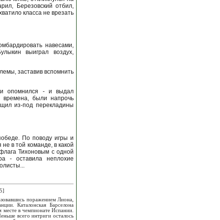
рил, Березовский отбил,
хватило класса не врезать
омбардировать навесами,
улыкин выиграл воздух,
блемы, заставив вспомнить
ки опомнился - и выдал
е времена, были напрочь
ащил из-под перекладины
победе. По поводу игры и
не в той команде, в какой
 флага Тихоновым с одной
ра - оставила неплохие
олисты...
5]
льзовавшись поражением Лиона,
ции. Каталонская Барселона
м месте в чемпионате Испании.
ньше всего интриги осталось