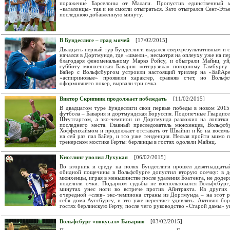
поражение Барселоны от Малаги. Пропустив единственный 
«каталонцы» так и не смогли отыграться. Зато отыгрался Сент-Эть
последнюю добавленную минуту.
В Бундеслиге – град мячей
[17/02/2015]
Двадцать первый тур Бундеслиги выдался сверхрезультативным и 
начался в Дортмунде, где «шмели», несмотря на оплеуху уже на пер
благодаря феноменальному Марко Ройсу, и обыграли Майнц, уйд
субботу мюнхенская Бавария «отгрузила» покорному Гамбургу 
Байер с Вольфсбургом устроили настоящий триллер на «БайАре
«аспириновые» проявили характер, сравняв счет, но Вольф
оформившего покер, вырвали три очка.
Виктор Скрипник продолжает побеждать
[11/02/2015]
В двадцатом туре Бундеслиги свои первые победы в новом 2015
футбола – Бавария и дортмундская Боруссия. Подопечные Гвардио
Штутгартом, а экс-чемпион из Дортмунда разложил на лопатк
последнего места. Главный преследователь мюнхенцев, Вольфсб
Хоффенхаймом и продолжает отставать от Швайни и Ко на восемь 
на сей раз пал Байер, и это уже тенденция. Нельзя пройти мимо
тренерском мостике Герты: берлинцы в гостях одолели Майнц.
Кисслинг уволил Лухукая
[06/02/2015]
Во вторник и среду на полях Бундеслиги прошел девятнадцаты
обидной пощечины в Вольфсбурге допустил вторую осечку: в 
мюнхенцы, играя в меньшинстве после удаления Боатенга, не доде
поделили очки. Подарком судьбы не воспользовался Вольфсбург
минутах унес ноги во встрече против Айнтрахта. Из других 
очередной «слив» экс-чемпиона страны из Дортмунда – на этот р
себя дома Аугсбургу, и это уже перестает удивлять. Активно бо
гостях берлинскую Герту, после чего руководство «Старой дамы» у
Вольфсбург «покусал» Баварию
[03/02/2015]