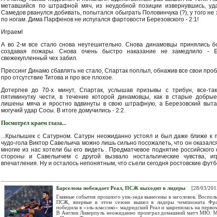
метавшийся по штрафной мяч, из неудобной позиции извернувшись, уда
Самедов рванулся добивать, попытался обыграть Половинчука (?), у того не 
по ногам. Дима Парфенов не испугался фартовости Березовского - 2:1!
Играем!
А во 2-м все стало снова неутешительно. Снова динамовцы принялись б
создавая пожары. Снова очень быстро наказание не замедлило - Б
свежекупленный чех забил.
Прессинг Динамо сбавлять не стало, Спартак поплыл, обнажив все свои про
про отсутствие Титова и про все плохое.
Дотерпев до 70-х минут, Спартак, услышав призывы с трибун, все-та
пятиминутку чести, в течение которой динамовцы, как в старые добры
лишены мяча и яростно вдвинуты в свою штрафную, а Березовский выт
могучий удар Сосы. В итоге домучились - 2:2.
Посмотрел краем глаза...
...Крылышек с Сатурном. Сатурн неожиданно устоял и был даже ближе к 
чудо-гола Виктор Савельича можно лишь сильно посожалеть, что он оказался 
многие из нас хотели бы его видеть . Предматчевое поднятие российского
стороны и Савельичем с другой вызвало ностальгические чувства, иг
впечатления. Ну и осталось непонятным, что съели сегодня ростовские футб
Барселона побеждает Реал, ПСЖ выходит в лидеры
[28/03/201
Главные события прошлого уик-энда вынесены в заголовок. Воспо
ПСЖ, впервые в этом сезоне вышел в лидеры чемпионата Фран
победила в «эль-классико» мадридский Реал и закрепилась на перво
В Англии Ливерпуль неожиданно проиграл домашний матч МЮ. Ме