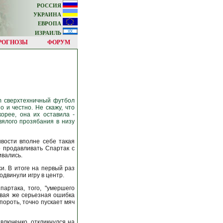
РОССИЯ
УКРАИНА
ЕВРОПА
ИЗРАИЛЬ
РОГНОЗЫ
ФОРУМ
um сверхтехничный футбол
 и честно. Не скажу, что
орее, она их оставила -
вялого прозябания в низу
ивости вполне себе такая
 продавливать Спартак с
ивались.
и. В итоге на первый раз
тодвинули игру в центр.
артака, того, "умершего
ервая же серьезная ошибка
пороть, точно пускает мяч
влюченко, откликнулся на