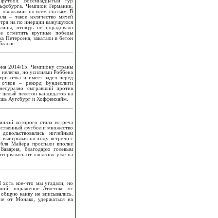
 футбол. Восемнадцатый тур
льфсбурга. Чемпион Германии,
 «волками» по всем статьям. В
ла – такое количество мячей
мотря на по инерции кажущуюся
блицы, отнюдь не порадовали
не отметить крупные победы
 Петерсена, закатали в бетон
Бласис.
зона 2014/15. Чемпиону страны
 нелегко, но усилиями Роббена
три очка и имеет задел перед
 очков – рекорд Бундеслиги
 несуразно сыгравший против
т целый пелетон кандидатов на
лишь Аугсбург и Хоффенхайм.
нкой которого стала встреча
ественный футбол и множество
довольствовались ничейным
: выигрывая по ходу встречи с
убля Майера проспали вполне
Бавария, благодарю голевым
оторвалась от «волков» уже на
 хоть кое-что мы угадали, но
ой, поражение Атлетико от
 общую канву не вписывались.
ие от Монако, удержаться на