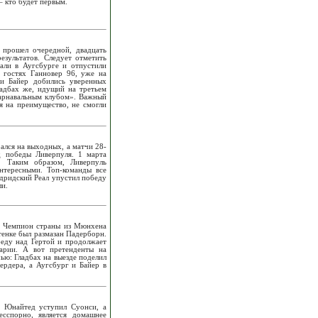
– кто будет первым.
 прошел очередной, двадцать
езультатов. Следует отметить
али в Аугсбурге и отпустили
 гостях Ганновер 96, уже на
 и Байер добились уверенных
адбах же, идущий на третьем
карнавальным клубом». Важный
я на преимущество, не смогли
ался на выходных, а матчи 28-
д победы Ливерпуля. 1 марта
. Таким образом, Ливерпуль
нтересными. Топ-команды все
адридский Реал упустил победу
ли.
. Чемпион страны из Мюнхена
тенке был размазан Падерборн.
беду над Гертой и продолжает
варии. А вот претенденты на
ью: Гладбах на выезде поделил
ердера, а Аугсбург и Байер в
р Юнайтед уступил Суонси, а
сспорно, является домашнее