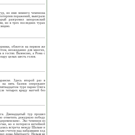
тур, но имя зимнего чемпиона
 потерпев поражений, выиграло
орый разгромил запорожский
м, но в трех последних турах
озицию.
ерники, обжегся на первом же
четом, неожиданно для многих,
а в гостях Валенсию, а Рома с
 пару целых шесть голов.
ранске. Здесь второй раз в
ы на пять баллов опережают
 пятнадцатом туре парни Олега
сле четырех кряду матчей без
ига. Двенадцатый тур прошел
жно отметить дежурную победу
«деревенским». Экс-чемпион из
очки, но и потерял в ничейной
далась встреча между Шальке и
ным счетом над набравшим ход
пил дома Айнтрахту. Нельзя не