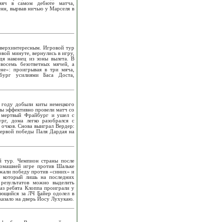
мяч в самом дебюте матча,
енн, вырвав ничью у Марселя в
сверхинтересным. Игровой тур
вой минуте, вернулись в игру,
я наконец из зоны вылета. В
восемь безответных мячей, а
не»: проигрывая в три мяча,
сбург усилиями Баса Доста,
 году добыли киты немецкого
лы эффективно провели матч со
и мертвый Фрайбург и ушел с
ург, дома легко разобрался с
очков. Снова выиграл Вердер:
 первой победы Паля Дардая на
й тур. Чемпион страны после
домашней игре против Шальке
ржали победу против «синих» и
, который лишь на последних
результатов можно выделить
аз ребята Клоппа проиграли у
рющийся за ЛЧ Байер одолел в
казало на дверь Йосу Лухукаю.