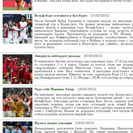
в Италии. Там уже точно ясно, кто будет последним и почти точно 
Вольфсбург оступился в Аугсбурге
[11/03/2015]
После баталий Кубка Германии в середине недели на выходных
четвертый тур в Бундеслиге. Он принес несколько любопытных р
первое фиаско в нынешнем году Вольфсбурга – «волки» проигр
мюнхенскую Баварию, обыгравшую, уступая по ходу встречи, в
одиннадцать баллов. Претенденты на попадание в ЛЧ, Шальке
викторий над Хоффенхаймом и Падерборном, соответственно. Гл
месте, не додержал победный счет в Майнце и поделил очки с «
матч за выживание состоялся в Штутгарте, где «швабы», несмотр
одолеть Герту.
Ливерпуль побеждает дважды
[07/03/2015]
В чемпионате Англии получились два спаренных тура. 27-й тур игр
го состоялись 3 и 4 марта. Одним из итогов стали две подря
«мерсисайдцы» победили Манчестер Сити, а затем – Бернли
приблизился к зоне Лиги чемпионов. А выходные получились и
разом сыграли вничью. Ювентус не смог переиграть Рому (1:1), м
над Вильярреалом (тоже 1:1), Монако с ПСЖ счет вообще не откры
Чудо-сэйв Марвина Хитца
[26/02/2015]
На минувших выходных прошел двадцать второй тур Бундеслиги
«отгрузил» на этот раз всего лишь шесть безответных мячей – по с
Вольфсбург, благодаря дублю голландца Баса Доста, одержал по
укреплять позиции, играя для всех остальных роль этакой Ба
попадание в ЛЧ с третьего и четвертого мест дружно сыграли внич
очки с Гамбургом, Шальке не додержал победный счет против В
очном поединке подписали мирный пакт.
Малага творит сенсацию
[24/02/2015]
Неожиданных результатов было довольно. Например, Манчесте
Рома сыграла вничью с Вероной. Но самым неожиданным, бе