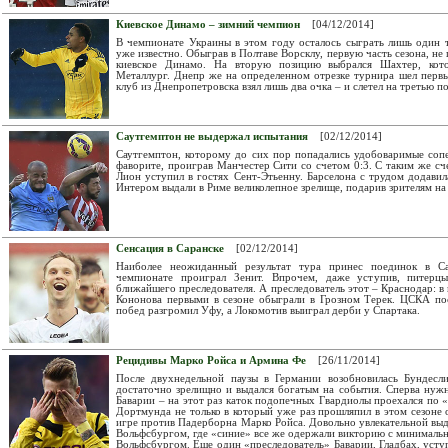
Киевское Динамо – зимний чемпион
[04/12/2014]
В чемпионате Украины в этом году осталось сыграть лишь один 
уже известно. Обыграв в Полтаве Ворсклу, первую часть сезона, не
киевское Динамо. На вторую позицию выбрался Шахтер, кот
Металлург. Днепр же на определенном отрезке турнира шел первы
клуб из Днепропетровска взял лишь два очка – и слетел на третью п
Саутгемптон не выдержал испытания
[02/12/2014]
Саутгемптон, которому до сих пор попадались удобоваримые соп
фаворите, проиграв Манчестер Сити со счетом 0:3. С таким же с
Лион уступил в гостях Сент-Этьенну. Барселона с трудом додавил
Интером выдали в Риме великолепное зрелище, подарив зрителям на
Сенсация в Саранске
[02/12/2014]
Наиболее неожиданный результат тура принес поединок в Са
чемпионате проиграл Зенит. Впрочем, даже уступив, питерц
ближайшего преследователя. А преследователь этот – Краснодар: в
Кононова первыми в сезоне обыграли в Грозном Терек. ЦСКА по
побед разгромил Уфу, а Локомотив выиграл дерби у Спартака.
Рецидивы Марко Ройса и Армина Фе
[26/11/2014]
После двухнедельной паузы в Германии возобновилась Бундесл
достаточно зрелищно и выдался богатым на события. Сперва ну
Баварии – на этот раз каток подопечных Гвардиолы проехался по 
Дортмунда не только в который уже раз прошляпил в этом сезоне 
игре против Падерборна Марко Ройса. Довольно увлекательной вы
Вольфсбургом, где «синие» все же одержали викторию с минималь
Вольфсбургом. Еще один «преследователь» Баварии, Гладбах, усту