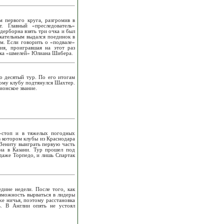
м первого круга, разгромив в
. Главный «преследователь»
ерборна взять три очка и был
кательным выдался поединок в
ом. Если говорить о «подвале»
ия, проигравшая на этот раз
рока «шмелей» Юлиана Шибера.
о десятый тур. По его итогам
ному клубу подтянулся Шахтер.
ионское звание.
-стоп и в тяжелых погодных
в котором клубы из Краснодара
 Зениту выиграть первую часть
на в Казани. Тур прошел под
даже Торпедо, и лишь Спартак
дине недели. После того, как
озможность вырваться в лидеры
же ничья, поэтому расстановка
. В Англии опять не устоял