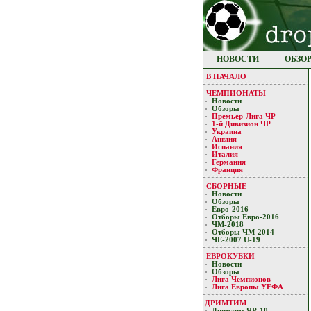
НОВОСТИ
ОБЗО
В НАЧАЛО
ЧЕМПИОНАТЫ
Новости
Обзоры
Премьер-Лигa ЧР
1-й Дивизион ЧР
Украина
Англия
Испания
Италия
Германия
Франция
СБОРНЫЕ
Новости
Обзоры
Евро-2016
Отборы Евро-2016
ЧМ-2018
Отборы ЧМ-2014
ЧЕ-2007 U-19
ЕВРОКУБКИ
Новости
Обзоры
Лигa Чемпиoнoв
Лига Европы УЕФA
ДРИМТИМ
Дримтим ЧР-10