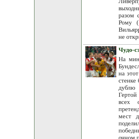
Ливерп
выходн
разом 
Рому (
Вильяр
не откр
Чудо-с
На мин
Бундес
на это
стенке 
дублю 
Гертой
всех 
претенд
мест д
подели
победн
очном 