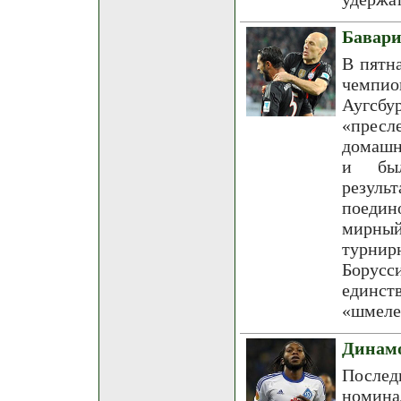
Бавари
В пятн
чемпио
Аугсбу
«пресл
домашн
и был
резул
поедин
мирный
турнирн
Борусси
единст
«шмеле
Динамо
Послед
номина