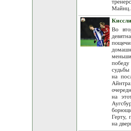
тренер
Майнц.
Киссли
Во вто
девятн
пощечи
домашн
меньши
победу
судьбы
на пос
Айнтра
очеред
на это
Аугсбу
борющи
Герту,
на двер