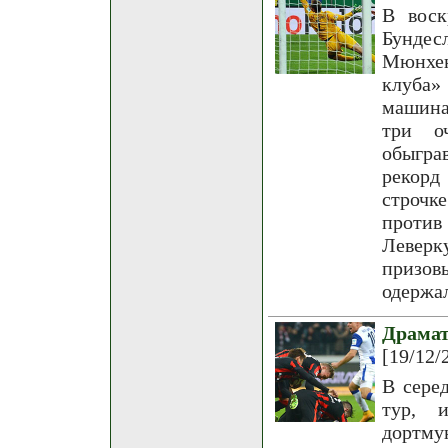
В воск
Бундес
Мюнхен
клуба»
машина
три о
обыгра
рекорд
строчк
против
Леверк
призов
одержа
Драма
[19/12/
В сере
тур, 
дортму