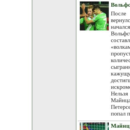
Вольфс
После 
вернул
началс
Вольфс
состав
«волка
пропус
количес
сыгран
кажущу
дости
искром
Нельзя
Майнца
Петерс
попал п
Майнц 