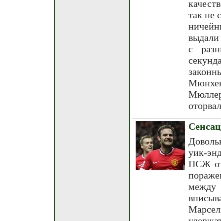
качест
так не 
ничейн
выдали
с разн
секун
законн
Мюнхен
Мюллер
оторвал
Сенса
Доволь
уик-эн
ПСЖ от
пораже
между 
вписы
Марсе
удержат