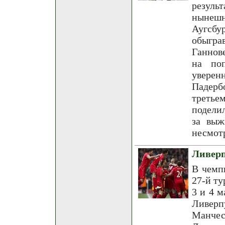
резуль
нынешн
Аугсб
обыгра
Ганнов
на по
увере
Падерб
третье
подели
за выж
несмотр
Ливерп
В чемп
27-й ту
3 и 4 м
Ливер
Манчес