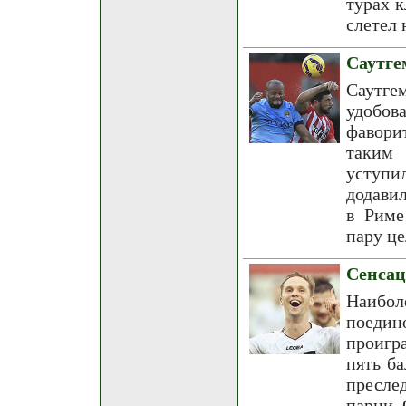
турах к
слетел 
Саутге
Саутг
удобов
фавори
таким 
уступи
додави
в Риме
пару це
Сенсац
Наибо
поедин
проигр
пять б
пресле
парни 