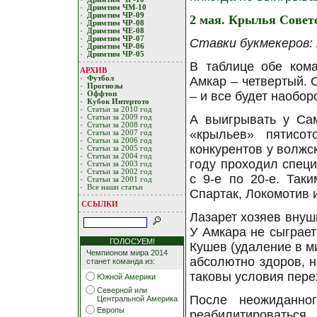
Дримтим ЧМ-10
Дримтим ЧР-09
2 мая. Крылья Совет
Дримтим ЧР-08
Дримтим ЧЕ-08
Дримтим ЧР-07
Ставки букмекеров: 2
Дримтим ЧР-06
Дримтим ЧР-05
В таблице обе кома
АРХИВ
Футбол
Амкар – четвертый. 
Прогнозы
– и все будет наоборо
Оффтоп
Кубoк Интертoтo
Статьи за 2010 год
А выигрывать у Сам
Статьи за 2009 год
Статьи за 2008 год
«крыльев» пятисо
Статьи за 2007 год
Статьи за 2006 год
конкурентов у волжск
Статьи за 2005 год
Статьи за 2004 год
году проходил специ
Статьи за 2003 год
Статьи за 2002 год
с 9-е по 20-е. Так
Статьи за 2001 год
Все наши статьи
Спартак, Локомотив 
ССЫЛКИ
Лазарет хозяев внуш
У Амкара не сыграет
ГОЛОСУЕМ!
Кушев (удаление в м
Чемпионом мира 2014
абсолютно здоров, н
станет команда из:
таковы условия пере
Южной Америки
Северной или
После неожиданно
Центральной Америка
Европы
реабилитироватьс