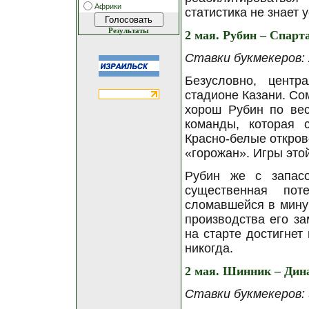
Африки
статистика не знает 
Результаты
2 мая. Рубин – Спарт
Ставки букмекеров: 2
Безусловно, центр
стадионе Казани. Сом
хорош Рубин по вес
команды, которая с
Красно-белые откров
«горожан». Игры этой
Рубин же с запас
существенная пот
сломавшейся в минув
производства его за
на старте достигнет
никогда.
2 мая. Шинник – Дин
Ставки букмекеров: 3