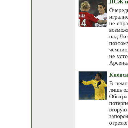
ПСЖ не
Очере
играли
не спр
возмож
над Лил
поэтом
чемпио
не уст
Арсена
Киевск
В чемп
лишь од
Обыгра
потерп
вторую
запоро
отрезк