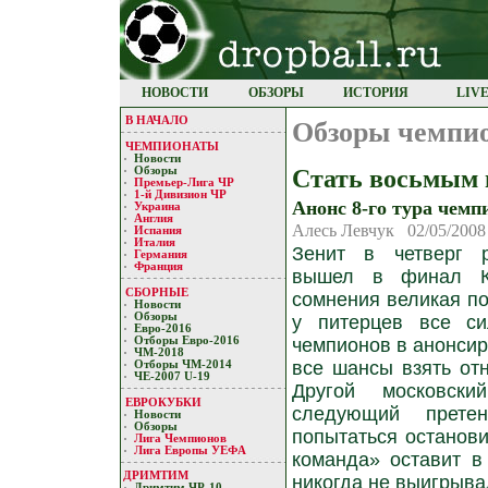
НОВОСТИ
ОБЗОРЫ
ИСТОРИЯ
LIV
В НАЧАЛО
Обзоры чемпи
ЧЕМПИОНАТЫ
Новости
Стать восьмым 
Обзоры
Премьер-Лигa ЧР
1-й Дивизион ЧР
Анонс 8-го тура чемп
Украина
Англия
Алесь Левчук 02/05/2008
Испания
Италия
Зенит в четверг 
Германия
Франция
вышел в финал К
СБОРНЫЕ
сомнения великая по
Новости
Обзоры
у питерцев все си
Евро-2016
Отборы Евро-2016
чемпионов в анонси
ЧМ-2018
все шансы взять отн
Отборы ЧМ-2014
ЧЕ-2007 U-19
Другой московск
ЕВРОКУБКИ
следующий прете
Новости
Обзоры
попытаться останови
Лигa Чемпиoнoв
Лига Европы УЕФA
команда» оставит в
ДРИМТИМ
никогда не выигрыва
Дримтим ЧР-10