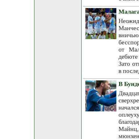
Малага
Неожид
Манчес
вничь
бесспо
от Мал
дебюте 
Зато о
в посл
В Бунд
Двадц
сверхр
началс
оплеух
благод
Майнц,
мюнхен