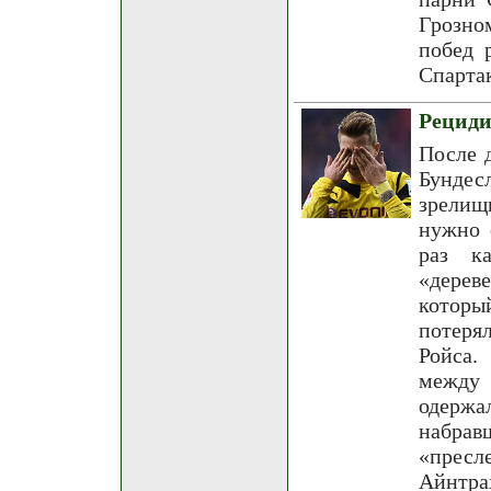
Грозно
побед 
Спарта
Рециди
После 
Бундес
зрелищ
нужно 
раз к
«дерев
которы
потеря
Ройса.
между 
одерж
набр
«пресл
Айнтра