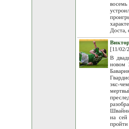
восемь
устро
проигр
характ
Доста, 
Викто
[11/02/
В двад
новом 
Бавар
Гварди
экс-че
мертвы
пресле
разобр
Швайни
на сей
пройт