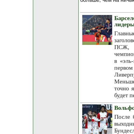
больше, чем на ничь
Барсе
лидер
Главны
заголо
ПСЖ, 
чемпио
в «эль
перво
Ливерп
Меньше
точно 
будет п
Вольфс
После 
выходн
Бунде