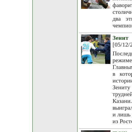
фавори
столич
два эт
чемпион
Зенит
[05/12/
Послед
режиме
Главны
в кото
истори
Зениту
трудне
Казани
выигра
и лишь 
из Рост