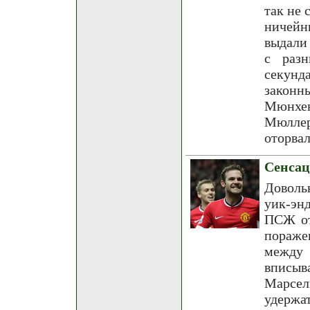
так не 
ничейн
выдали
с разн
секун
законн
Мюнхен
Мюллер
оторвал
Сенса
Доволь
уик-эн
ПСЖ от
пораже
между 
вписы
Марсе
удержат