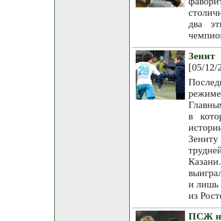
фавори
столич
два эт
чемпион
Зенит
[05/12/
Послед
режиме
Главны
в кото
истори
Зениту
трудне
Казани
выигра
и лишь 
из Рост
ПСЖ не