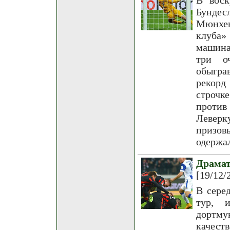
В воск
Бундес
Мюнхен
клуба»
машина
три о
обыгра
рекорд
строчк
против
Леверк
призов
одержа
Драма
[19/12/
В сере
тур, 
дортму
качест