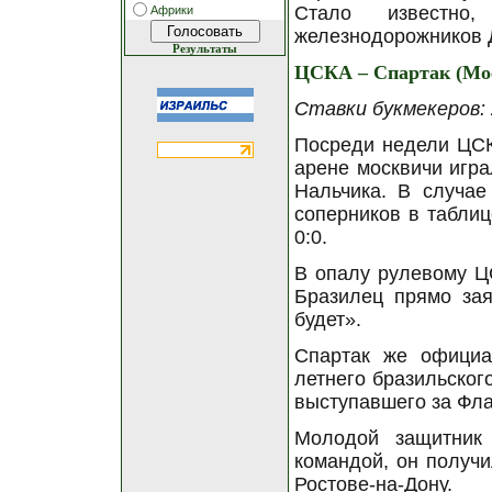
Стало известно
Африки
железнодорожников Д
Результаты
ЦСКА – Спартак (Мо
Ставки букмекеров: 2
Посреди недели ЦСК
арене москвичи игра
Нальчика. В случае
соперников в таблиц
0:0.
В опалу рулевому Ц
Бразилец прямо зая
будет».
Спартак же официа
летнего бразильског
выступавшего за Фла
Молодой защитник
командой, он получи
Ростове-на-Дону.