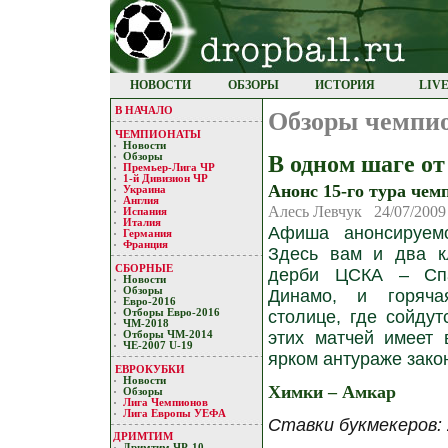
НОВОСТИ
ОБЗОРЫ
ИСТОРИЯ
LIV
В НАЧАЛО
Обзоры чемпи
ЧЕМПИОНАТЫ
Новости
В одном шаге от
Обзоры
Премьер-Лигa ЧР
1-й Дивизион ЧР
Анонс 15-го тура чем
Украина
Англия
Алесь Левчук 24/07/2009
Испания
Италия
Афиша анонсируемо
Германия
Франция
Здесь вам и два к
СБОРНЫЕ
дерби ЦСКА – Сп
Новости
Обзоры
Динамо, и горяч
Евро-2016
Отборы Евро-2016
столице, где сойдут
ЧМ-2018
этих матчей имеет 
Отборы ЧМ-2014
ЧЕ-2007 U-19
ярком антураже закон
ЕВРОКУБКИ
Новости
Химки – Амкар
Обзоры
Лигa Чемпиoнoв
Лига Европы УЕФA
Ставки букмекеров: 2
ДРИМТИМ
Дримтим ЧР-10