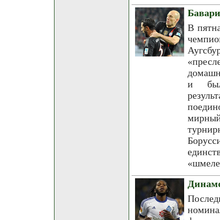
Бавари
В пятн
чемпио
Аугсбу
«пресл
домашн
и был
резул
поедин
мирный
турнирн
Борусси
единст
«шмеле
Динамо
Послед
номина