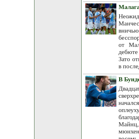
Малага
Неожид
Манчес
вничь
бесспо
от Мал
дебюте 
Зато о
в посл
В Бунд
Двадц
сверхр
началс
оплеух
благод
Майнц,
мюнхен
восемь