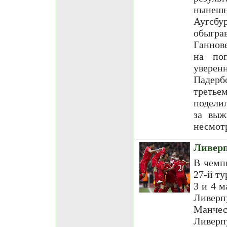
нынешн
Аугсб
обыгра
Ганнов
на по
увере
Падерб
третье
подели
за выж
несмотр
Ливерп
В чемп
27-й ту
3 и 4 м
Ливер
Манчес
Ливерп