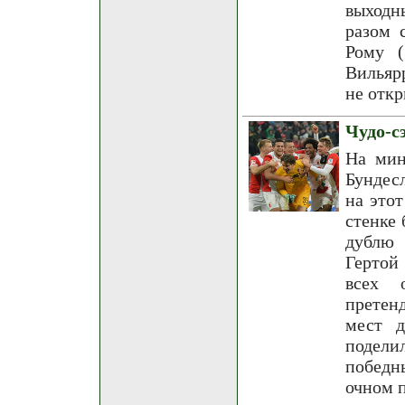
выходн
разом 
Рому (
Вильяр
не откр
Чудо-с
На мин
Бундес
на это
стенке 
дублю 
Гертой
всех 
претенд
мест д
подели
победн
очном 