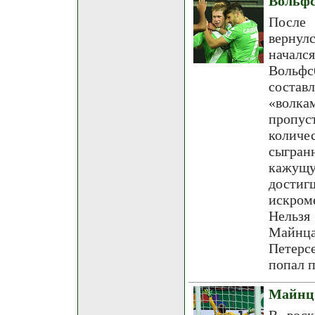
Вольфс
После 
вернул
началс
Вольфс
состав
«волка
пропус
количес
сыгран
кажущу
дости
искром
Нельзя
Майнца
Петерс
попал п
Майнц 