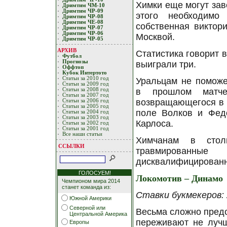
Химки еще могут зав
Дримтим ЧМ-10
Дримтим ЧР-09
этого необходимо
Дримтим ЧР-08
Дримтим ЧЕ-08
собственная виктор
Дримтим ЧР-07
Дримтим ЧР-06
Москвой.
Дримтим ЧР-05
АРХИВ
Статистика говорит в
Футбол
Прогнозы
выиграли три.
Оффтоп
Кубoк Интертoтo
Статьи за 2010 год
Уральцам не поможе
Статьи за 2009 год
Статьи за 2008 год
в прошлом матч
Статьи за 2007 год
возвращающегося в с
Статьи за 2006 год
Статьи за 2005 год
поле Волков и Фед
Статьи за 2004 год
Статьи за 2003 год
Карлоса.
Статьи за 2002 год
Статьи за 2001 год
Все наши статьи
Химчанам в стол
ССЫЛКИ
травмированны
дисквалифицированн
ГОЛОСУЕМ!
Локомотив – Динамо
Чемпионом мира 2014
станет команда из:
Ставки букмекеров: 2
Южной Америки
Северной или
Весьма сложно предс
Центральной Америка
переживают не лучш
Европы