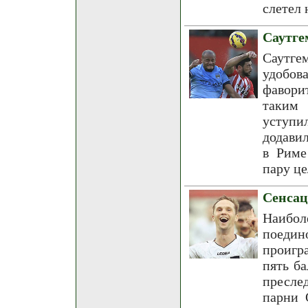
слетел 
Саутге
Саутг
удобов
фавори
таким 
уступи
додави
в Риме
пару це
Сенсац
Наибо
поедин
проигр
пять б
пресле
парни 