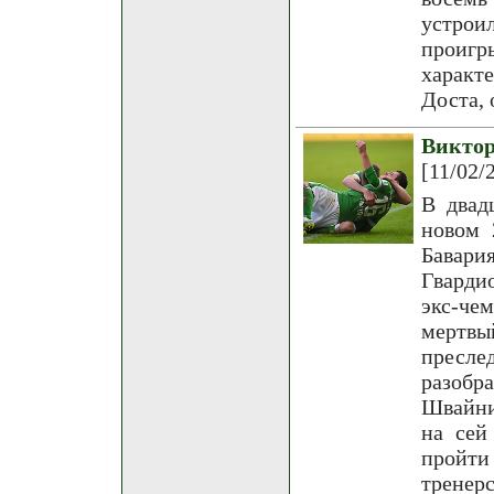
устро
проигр
характ
Доста, 
Викто
[11/02/
В двад
новом 
Бавар
Гварди
экс-че
мертвы
пресле
разобр
Швайни
на сей
пройт
тренер