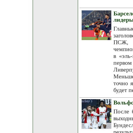
Барсе
лидер
Главны
заголо
ПСЖ, 
чемпио
в «эль
перво
Ливерп
Меньше
точно 
будет п
Вольфс
После 
выходн
Бунде
резуль