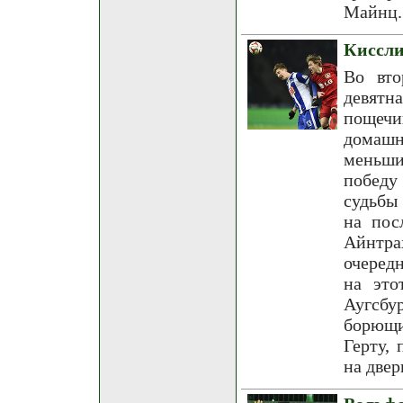
Майнц.
Киссли
Во вто
девятн
пощечи
домашн
меньши
победу
судьбы
на пос
Айнтра
очеред
на это
Аугсбу
борющи
Герту,
на двер