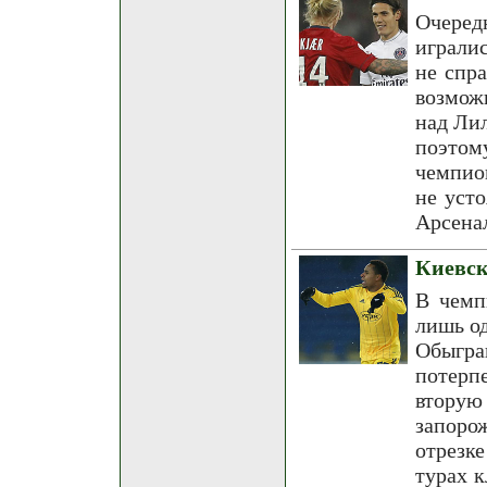
Очере
играли
не спр
возмож
над Лил
поэтом
чемпио
не уст
Арсена
Киевск
В чемп
лишь од
Обыгра
потерп
вторую
запоро
отрезк
турах к