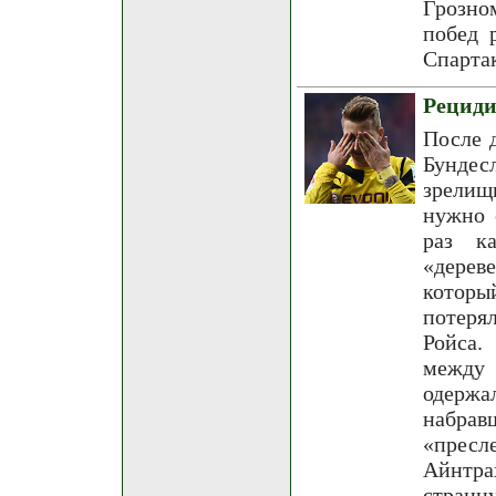
Грозно
побед 
Спарта
Рециди
После 
Бундес
зрелищ
нужно 
раз к
«дерев
которы
потеря
Ройса.
между 
одерж
набр
«пресл
Айнтра
стран