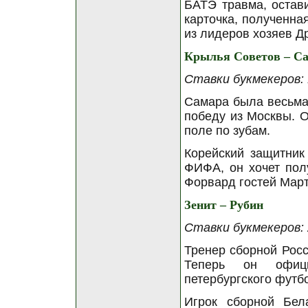
БАТЭ травма, остав
карточка, полученна
из лидеров хозяев Д
Крылья Советов – С
Ставки букмекеров: 1
Самара была весьма 
победу из Москвы. 
поле по зубам.
Корейский защитник
ФИФА, он хочет полу
Форвард гостей Март
Зенит – Рубин
Ставки букмекеров: 2
Тренер сборной Росс
Теперь он офици
петербургского футб
Игрок сборной Бел