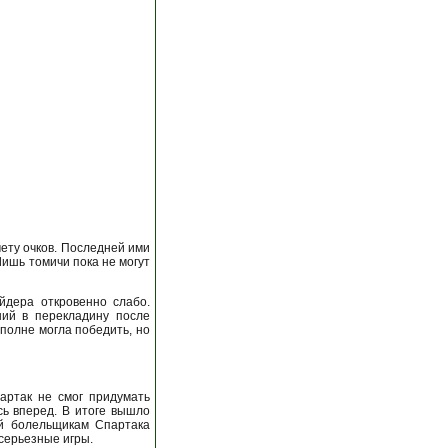
чету очков. Последней ими
Лишь томичи пока не могут
йдера откровенно слабо.
ший в перекладину после
полне могла победить, но
артак не смог придумать
сь вперед. В итоге вышло
ей болельщикам Спартака
 серьезные игры.