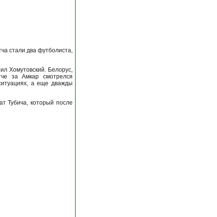
тча стали два футболиста,
ил Хомутовский. Белорус,
тче за Амкар смотрелся
ситуациях, а еще дважды
ат Тубича, который после