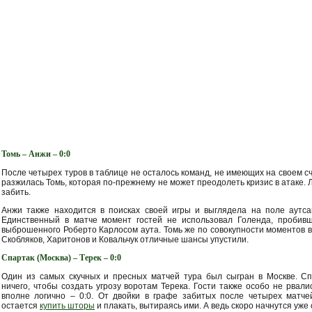
Томь – Анжи – 0:0
После четырех туров в таблице не осталось команд, не имеющих на своем с
разжилась Томь, которая по-прежнему не может преодолеть кризис в атаке. 
забить.
Анжи также находится в поисках своей игры и выглядела на поле аутса
Единственный в матче момент гостей не использовал Голенда, пробив
выброшенного Роберто Карлосом аута. Томь же по совокупности моментов в
Скобляков, Харитонов и Ковальчук отличные шансы упустили.
Спартак (Москва) – Терек – 0:0
Один из самых скучных и пресных матчей тура был сыгран в Москве. Сп
ничего, чтобы создать угрозу воротам Терека. Гости также особо не рвали
вполне логично – 0:0. От двойки в графе забитых после четырех матч
остается
купить шторы
и плакать, вытираясь ими. А ведь скоро начнутся уже