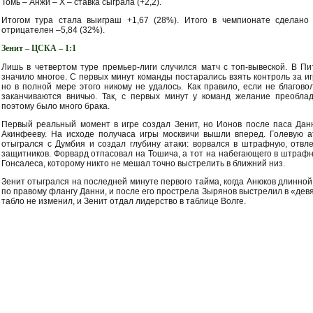
Томь – Анжи – Х – ставка сыграла (+2,2).
Итогом тура стала выиграш +1,67 (28%). Итого в чемпионате сделано
отрицателен –5,84 (32%).
Зенит – ЦСКА – 1:1
Лишь в четвертом туре премьер-лиги случился матч с топ-вывеской. В П
значило многое. С первых минут команды постарались взять контроль за иг
но в полной мере этого никому не удалось. Как правило, если не благово
заканчиваются вничью. Так, с первых минут у команд желание преобла
поэтому было много брака.
Первый реальный момент в игре создал Зенит, но Ионов после паса Дан
Акинфееву. На исходе получаса игры москвичи вышли вперед. Голевую а
отыгрался с Думбия и создал глубину атаки: ворвался в штрафную, отвл
защитников. Форвард отпасовал на Тошича, а тот на набегающего в штра
Гонсалеса, которому никто не мешал точно выстрелить в ближний низ.
Зенит отыгрался на последней минуте первого тайма, когда Анюков длинной
по правому флангу Данни, и после его прострела Зырянов выстрелил в «девя
табло не изменил, и Зенит отдал лидерство в таблице Волге.