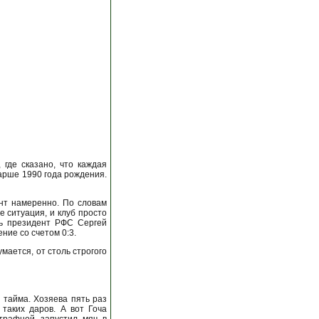
 где сказано, что каждая
тарше 1990 года рождения.
ент намеренно. По словам
 ситуация, и клуб просто
ть президент РФС Сергей
ние со счетом 0:3.
мается, от столь строгого
 тайма. Хозяева пять раз
 таких даров. А вот Гоча