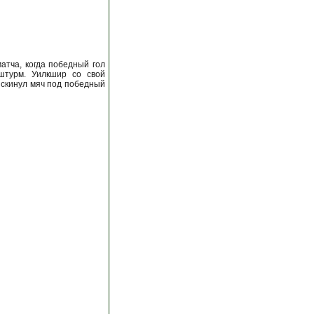
атча, когда победный гол
штурм. Уилкшир со свой
 скинул мяч под победный