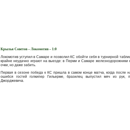
Крылья Советов – Локомотив – 1:0
Локомотив уступил в Самаре и позволил КС обойти себя в турнирной таблиц
крайне неудачно играют на выезде: в Перми и Самаре железнодорожники н
очки, но даже забить.
Первая в сезоне победа к КС пришла в самом конце матча, когда после 
ошибся гостей голкипер Гильерме, бразилец выпустил мяч из рук,
Джорджевича.