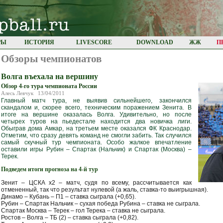
РЫ
ИСТОРИЯ
LIVESCORE
DOWNLOAD
ЖЖ
П
Обзоры чемпионатов
Волга въехала на вершину
Обзор 4-го тура чемпионата России
Алесь Левчук 13/04/2011
Главный матч тура, не выявив сильнейшего, закончился
скандалом и, скорее всего, техническим поражением Зенита. В
итоге на вершине оказалась Волга. Удивительно, но после
четырех туров на пьедестале находится два новичка лиги.
Обыграв дома Амкар, на третьем месте оказался ФК Краснодар.
Отметим, что сразу девять команд не смогли забить. Так случился
самый скучный тур чемпионата. Особо жалкое впечатление
оставили игры Рубин – Спартак (Нальчик) и Спартак (Москва) –
Терек.
Подведем итоги прогноза на 4-й тур
Зенит – ЦСКА х2 – матч, судя по всему, рассчитывается как
отмененный, так что результат нулевой (а жаль, ставка-то выигрышная).
Динамо – Кубань – П1 – ставка сыграла (+0,65).
Рубин – Спартак Нальчик – сухая победа Рубина – ставка не сыграла.
Спартак Москва – Терек – гол Терека – ставка не сыграла.
Ростов – Волга – ТБ (2) – ставка сыграла (+0,82).