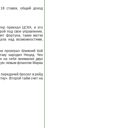
 18 ставок, общий доход
итер приехал ЦСКА, и это
рой под свое управление,
лит фортуна, такие матчи
дала над возможностями,
ни проиграл ближний бой
таку зародил Нецид. Чех
ек на себя внимания двух
фную левым флангом Марка
 передачей бросил в рейд
тку». Второй тайм счет на