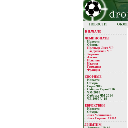
НОВОСТИ
ОБЗО
В НАЧАЛО
ЧЕМПИОНАТЫ
Новости
Обзоры
Премьер-Лигa ЧР
1-й Дивизион ЧР
Украина
Англия
Испания
Италия
Германия
Франция
СБОРНЫЕ
Новости
Обзоры
Евро-2016
Отборы Евро-2016
ЧМ-2018
Отборы ЧМ-2014
ЧЕ-2007 U-19
ЕВРОКУБКИ
Новости
Обзоры
Лигa Чемпиoнoв
Лига Европы УЕФA
ДРИМТИМ
Дримтим ЧР-10