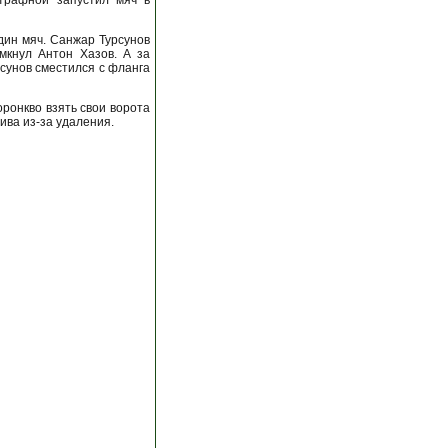
трафной запустил мяч в
дин мяч. Санжар Турсунов
мкнул Антон Хазов. А за
рсунов сместился с фланга
ронкво взять свои ворота
ива из-за удаления.