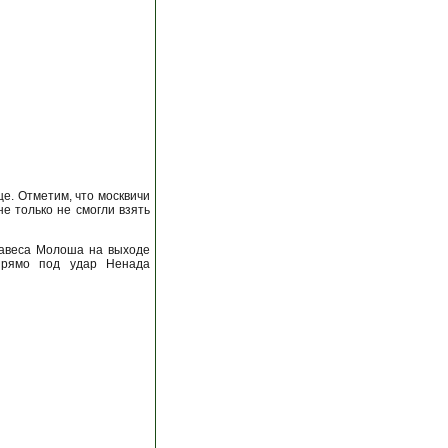
е. Отметим, что москвичи
е только не смогли взять
навеса Молоша на выходе
 прямо под удар Ненада