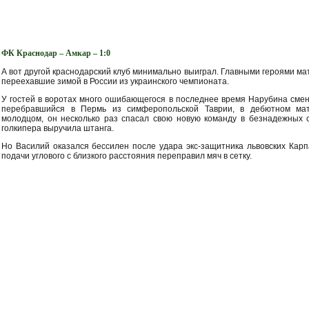
ФК Краснодар – Амкар – 1:0
А вот другой краснодарский клуб минимально выиграл. Главными героями ма
переехавшие зимой в России из украинского чемпионата.
У гостей в воротах много ошибающегося в последнее время Нарубина смен
перебравшийся в Пермь из симферопольской Таврии, в дебютном ма
молодцом, он несколько раз спасал свою новую команду в безнадежных 
голкипера выручила штанга.
Но Василий оказался бессилен после удара экс-защитника львовских Карп
подачи углового с близкого расстояния переправил мяч в сетку.