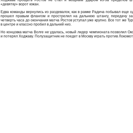
Ходжава прощать Ростов не стал и мощным ударом из-за пределов ш
«девятку» ворот южан.
Едва команды вернулись из раздевалок, как в рамке Радича побывал еще о
прошел правым флангом и прострелил на дальнюю штангу, передачу за
четверть часа до окончания матча Ростов уступал уже крупно. Все тот же Ту
в центре и классно пробил в дальний низ.
Но концовка матча Волге не удалась, новый лидер чемпионата позволил Око
и потерял Ходжаву. Полузащитник не поедет в Москву играть против Локомот