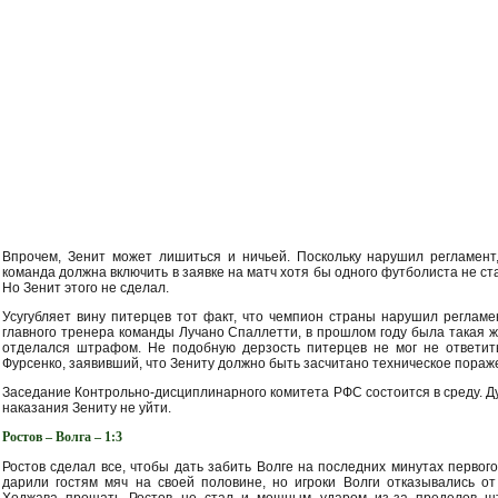
Впрочем, Зенит может лишиться и ничьей. Поскольку нарушил регламент,
команда должна включить в заявке на матч хотя бы одного футболиста не с
Но Зенит этого не сделал.
Усугубляет вину питерцев тот факт, что чемпион страны нарушил реглам
главного тренера команды Лучано Спаллетти, в прошлом году была такая же
отделался штрафом. Не подобную дерзость питерцев не мог не ответи
Фурсенко, заявивший, что Зениту должно быть засчитано техническое пораже
Заседание Контрольно-дисциплинарного комитета РФС состоится в среду. Ду
наказания Зениту не уйти.
Ростов – Волга – 1:3
Ростов сделал все, чтобы дать забить Волге на последних минутах первого
дарили гостям мяч на своей половине, но игроки Волги отказывались от