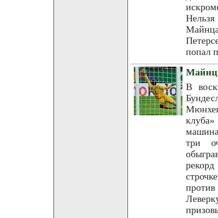
искром
Нельзя
Майнца
Петерс
попал п
Майнц 
В воск
Бундес
Мюнхен
клуба»
машина
три о
обыгра
рекорд
строчк
против
Леверк
призов