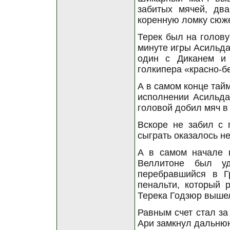
забитых мячей, два
коренную ломку сюже
Терек был на голову
минуте игры Асильда
один с Диканем и 
голкипера «красно-б
А в самом конце тай
исполнении Асильда
головой добил мяч в 
Вскоре не забил с 
сыграть оказалось не
А в самом начале 
Веллитоне был уд
перебравшийся в Г
пенальти, который 
Терека Годзюр вышел
Равным счет стал за
Ари замкнул дальнюю