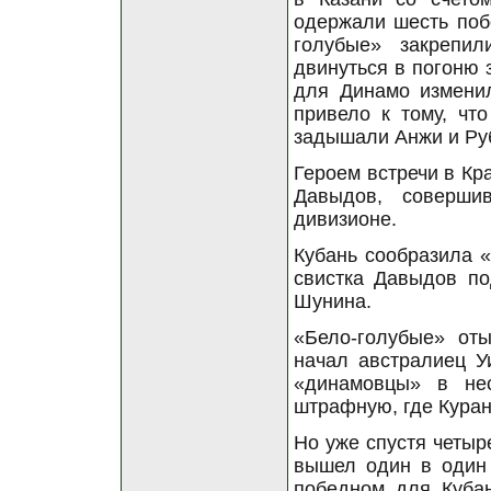
одержали шесть побе
голубые» закрепи
двинуться в погоню 
для Динамо измени
привело к тому, чт
задышали Анжи и Ру
Героем встречи в Кр
Давыдов, соверши
дивизионе.
Кубань сообразила «
свистка Давыдов п
Шунина.
«Бело-голубые» оты
начал австралиец У
«динамовцы» в не
штрафную, где Куран
Но уже спустя четыр
вышел один в один 
победном для Кубан