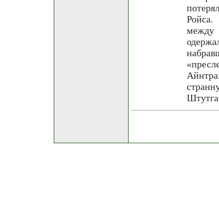
потеря
Ройса.
между 
одерж
набр
«пресл
Айнтра
стран
Штутгар