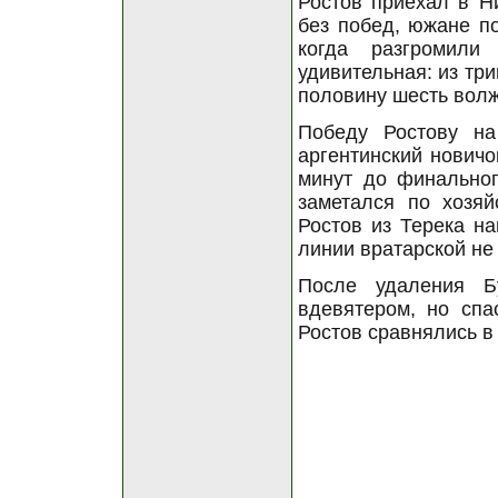
Ростов приехал в Н
без побед, южане по
когда разгромил
удивительная: из тр
половину шесть волж
Победу Ростову на
аргентинский новичо
минут до финальног
заметался по хозя
Ростов из Терека н
линии вратарской не
После удаления Б
вдевятером, но спа
Ростов сравнялись в