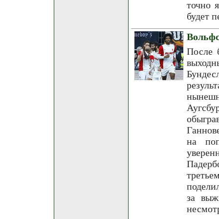
точно 
будет п
Вольфс
После 
выходн
Бунде
резуль
нынешн
Аугсб
обыгра
Ганнов
на по
увере
Падерб
третье
подели
за выж
несмотр