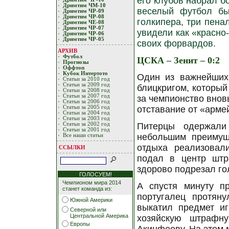
его клубов набрал б
Дримтим ЧМ-10
веселый футбол бы
Дримтим ЧР-09
Дримтим ЧР-08
голкипера, три пенал
Дримтим ЧЕ-08
Дримтим ЧР-07
увидели как «красно
Дримтим ЧР-06
Дримтим ЧР-05
своих форвардов.
АРХИВ
Футбол
ЦСКА – Зенит – 0:2
Прогнозы
Оффтоп
Кубoк Интертoтo
Один из важнейших
Статьи за 2010 год
Статьи за 2009 год
блицкригом, который
Статьи за 2008 год
Статьи за 2007 год
за чемпионство внов
Статьи за 2006 год
Статьи за 2005 год
отставание от «армей
Статьи за 2004 год
Статьи за 2003 год
Статьи за 2002 год
Питерцы одержали
Статьи за 2001 год
небольшим преимущ
Все наши статьи
отдыха реализовал
ССЫЛКИ
подал в центр штр
здорово подрезал го
ГОЛОСУЕМ!
Чемпионом мира 2014
А спустя минуту пр
станет команда из:
португалец протян
Южной Америки
выкатил предмет и
Северной или
Центральной Америка
хозяйскую штрафн
Европы