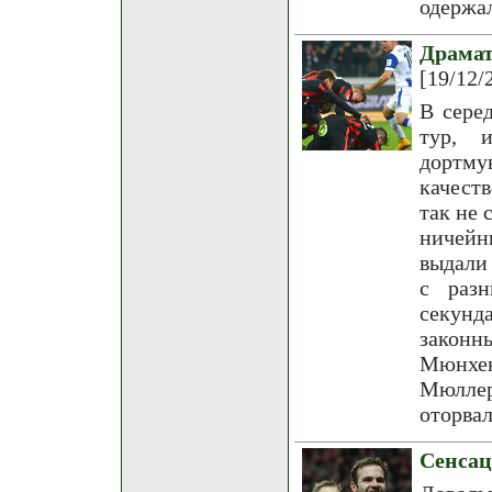
одержа
Драма
[19/12/
В сере
тур, 
дортму
качест
так не 
ничейн
выдали
с разн
секун
законн
Мюнхен
Мюллер
оторвал
Сенса