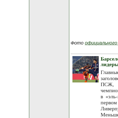
Фото
официального
Барсе
лидер
Главны
заголо
ПСЖ, 
чемпио
в «эль
перво
Ливерп
Меньше