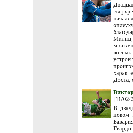
Двадц
сверхр
началс
оплеух
благод
Майнц,
мюнхен
восемь
устро
проигр
характ
Доста, 
Викто
[11/02/
В двад
новом 
Бавар
Гварди