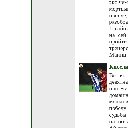
экс-че
мертвы
пресле
разобр
Швайни
на сей
пройт
тренер
Майнц.
Киссли
Во вто
девятн
пощечи
домашн
меньши
победу
судьбы
на пос
Айнтра