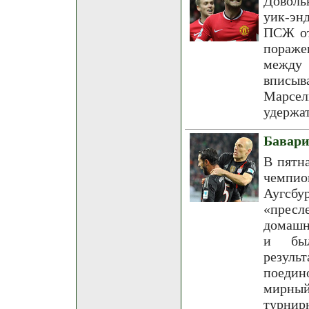
Доволь
уик-эн
ПСЖ от
пораже
между 
вписы
Марсе
удержат
Бавари
В пятн
чемпио
Аугсбу
«пресл
домашн
и был
резул
поедин
мирный
турнирн