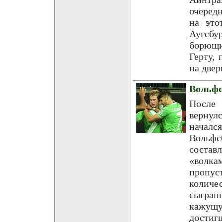
очеред
на это
Аугсбу
борющи
Герту,
на двер
Вольфс
После 
вернул
началс
Вольфс
состав
«волка
пропус
количес
сыгран
кажущу
дости