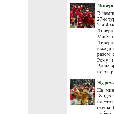
Ливерп
В чемп
27-й ту
3 и 4 м
Ливер
Манчес
Ливерп
выходн
разом 
Рому (
Вильяр
не откр
Чудо-с
На мин
Бундес
на это
стенке 
дублю 