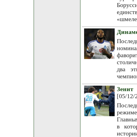
Борусси
единст
«шмеле
Динамо
Послед
номина
фавори
столич
два эт
чемпион
Зенит
[05/12/
Послед
режиме
Главны
в кото
истори