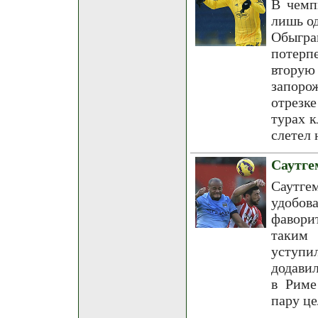
В чемп
лишь од
Обыгра
потерп
вторую
запоро
отрезк
турах к
слетел 
Саутге
Саутг
удобов
фавори
таким 
уступи
додави
в Риме
пару це