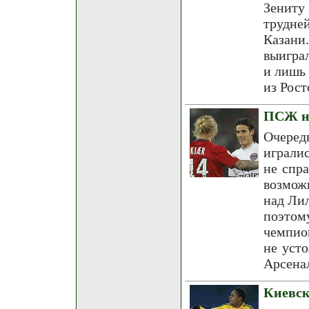
Зениту
трудне
Казани
выигра
и лишь 
из Рост
ПСЖ не
Очере
играли
не спр
возмож
над Лил
поэтом
чемпио
не уст
Арсена
Киевск