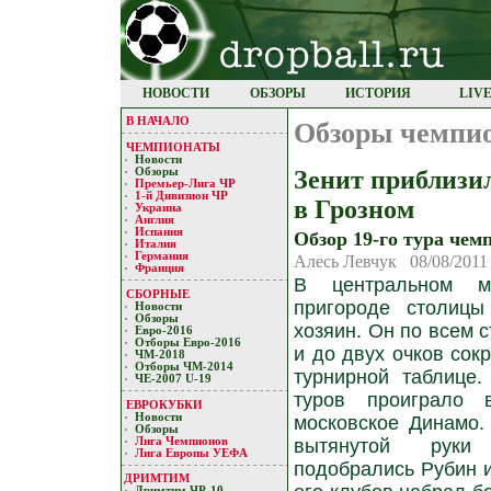
НОВОСТИ
ОБЗОРЫ
ИСТОРИЯ
LIV
В НАЧАЛО
Обзоры чемпи
ЧЕМПИОНАТЫ
Новости
Зенит приблизи
Обзоры
Премьер-Лигa ЧР
1-й Дивизион ЧР
в Грозном
Украина
Англия
Испания
Обзор 19-го тура чем
Италия
Германия
Алесь Левчук 08/08/2011
Франция
В центральном м
СБОРНЫЕ
пригороде столицы
Новости
Обзоры
хозяин. Он по всем 
Евро-2016
Отборы Евро-2016
и до двух очков сок
ЧМ-2018
Отборы ЧМ-2014
турнирной таблице
ЧЕ-2007 U-19
туров проиграло 
ЕВРОКУБКИ
Новости
московское Динамо.
Обзоры
Лигa Чемпиoнoв
вытянутой руки
Лига Европы УЕФA
подобрались Рубин и
ДРИМТИМ
Дримтим ЧР-10