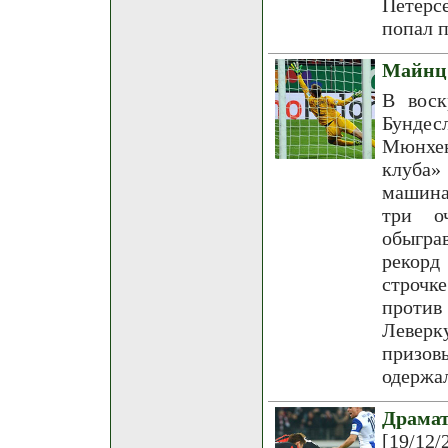
Петерс
попал п
Майнц 
В воск
Бундес
Мюнхен
клуба»
машина
три о
обыгра
рекорд
строчк
против
Леверк
призов
одержа
Драма
[19/12/