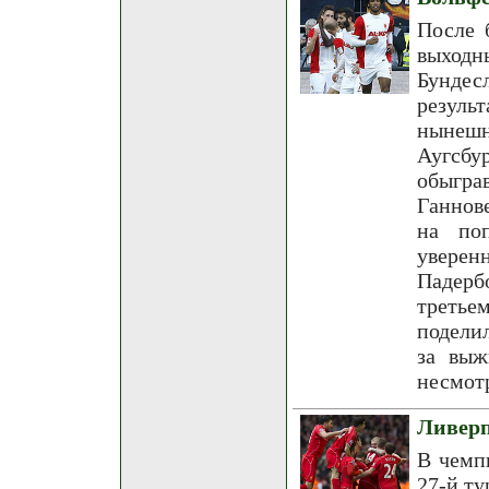
После 
выходн
Бунде
резуль
нынешн
Аугсб
обыгра
Ганнов
на по
увере
Падерб
третье
подели
за выж
несмотр
Ливерп
В чемп
27-й ту