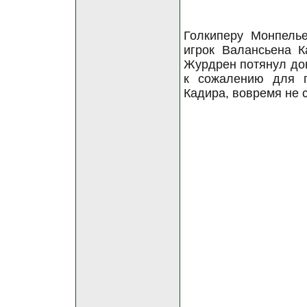
Голкиперу Монпель
игрок Валансьена К
Журдрен потянул дов
к сожалению для г
Кадира, вовремя не 