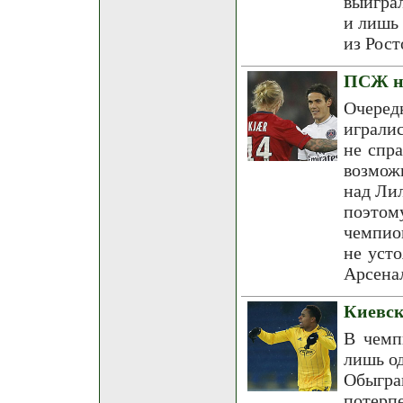
выигра
и лишь 
из Рост
ПСЖ не
Очере
играли
не спр
возмож
над Лил
поэтом
чемпио
не уст
Арсена
Киевск
В чемп
лишь од
Обыгра
потерп