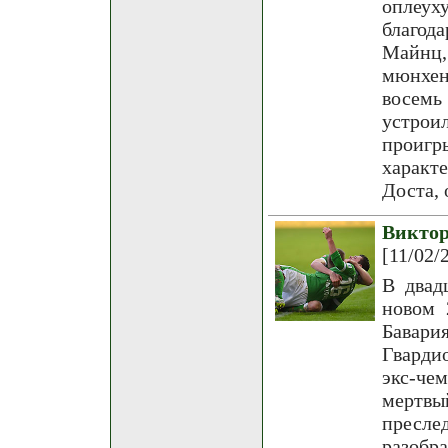
оплеух
благод
Майнц,
мюнхен
восемь
устро
проигр
характ
Доста, 
Викто
[11/02/
В двад
новом 
Бавар
Гварди
экс-че
мертвы
пресле
разобр