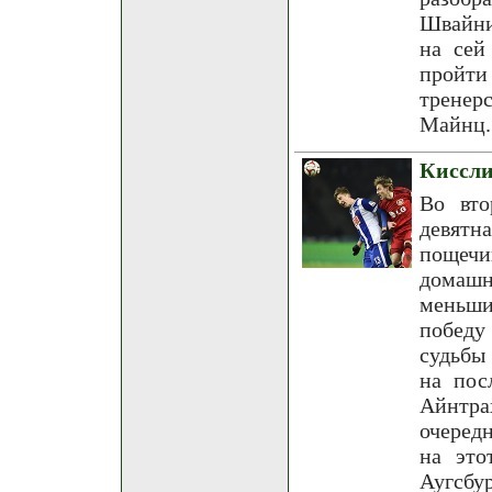
Швайни
на сей
пройт
тренер
Майнц.
Киссли
Во вто
девятн
пощечи
домашн
меньши
победу
судьбы
на пос
Айнтра
очеред
на это
Аугсбу