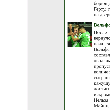
борющи
Герту,
на двер
Вольфс
После 
вернул
началс
Вольфс
состав
«волка
пропус
количес
сыгран
кажущу
дости
искром
Нельзя
Майнца