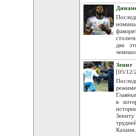
Динамо
Послед
номина
фавори
столич
два эт
чемпион
Зенит
[05/12/
Послед
режиме
Главны
в кото
истори
Зениту
трудне
Казани