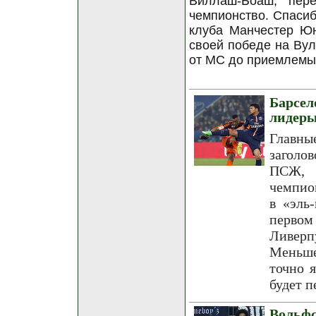
Виллаш-Боаш, пер
чемпионство. Спасиб
клуба Манчестер Юн
своей победе на Вул
от МС до приемлемых
Барсе
лидер
Главны
заголо
ПСЖ, 
чемпио
в «эль
перво
Ливерп
Меньше
точно 
будет п
Вольфс