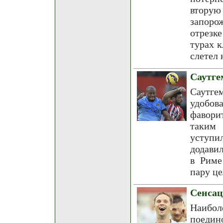
вторую
запоро
отрезк
турах к
слетел 
Саутге
Саутг
удобов
фавори
таким 
уступи
додави
в Риме
пару це
Сенсац
Наибо
поедин