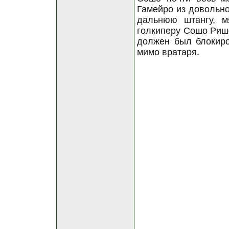
Гамейро из довольно
дальнюю штангу, м
голкиперу Сошо Рише
должен был блокиро
мимо вратаря.