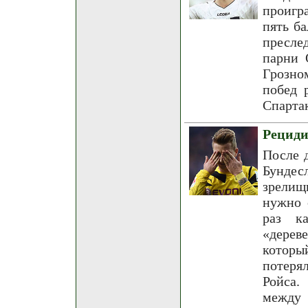
проигр
пять б
пресле
парни 
Грозно
побед 
Спарта
Рециди
После 
Бундес
зрелищ
нужно 
раз к
«дерев
которы
потеря
Ройса.
между 