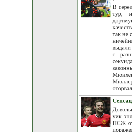
В сере
тур, 
дортму
качест
так не 
ничейн
выдали
с разн
секун
законн
Мюнхен
Мюллер
оторвал
Сенса
Доволь
уик-эн
ПСЖ от
пораже