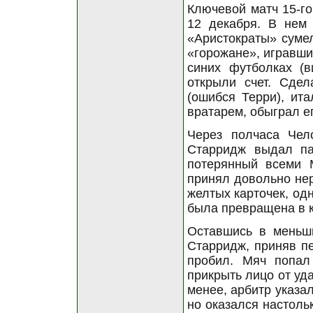
Ключевой матч 15-го
12 декабря. В нем
«Аристократы» суме
«горожане», игравши
синих футболках (
открыли счет. Сде
(ошибся Терри), ит
вратарем, обыграл ег
Через полчаса Челс
Старридж выдал па
потерянный всеми 
принял довольно не
желтых карточек, од
была превращена в 
Оставшись в меньши
Старридж, приняв п
пробил. Мяч попал 
прикрыть лицо от уд
менее, арбитр указа
но оказался настоль