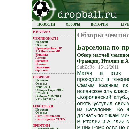
НОВОСТИ
ОБЗОРЫ
ИСТОРИЯ
LIV
В НАЧАЛО
Обзоры чемпи
ЧЕМПИОНАТЫ
Новости
Барселона по-п
Обзоры
Премьер-Лигa ЧР
1-й Дивизион ЧР
Обзор матчей чемпио
Украина
Англия
Франции, Италии и А
Испания
Италия
SubZeRo 15/12/2011
Германия
Франция
Матчи в этих че
СБОРНЫЕ
проходили в течени
Новости
Обзоры
Самым важным из 
Евро-2016
Отборы Евро-2016
испанское эль-класс
ЧМ-2018
«Королевский клуб»
Отборы ЧМ-2014
ЧЕ-2007 U-19
опять уступил свои
ЕВРОКУБКИ
из Каталонии. Во
Новости
Обзоры
догнать по очкам Мон
Лигa Чемпиoнoв
Лига Европы УЕФA
В Италии и Англии с
ДРИМТИМ
В них Рома едва не 
Дримтим ЧР-10