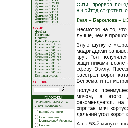
Дримтим ЧМ-10
Сити, прервав побе
Дримтим ЧР-09
Дримтим ЧР-08
Юнайтед сократить о
Дримтим ЧЕ-08
Дримтим ЧР-07
Дримтим ЧР-06
Реал – Барселона – 1:
Дримтим ЧР-05
Несмотря на то, чт
АРХИВ
Футбол
лучше, чем в прошло
Прогнозы
Оффтоп
Кубoк Интертoтo
Злую шутку с «коро
Статьи за 2010 год
Статьи за 2009 год
мадридцами раньше,
Статьи за 2008 год
Статьи за 2007 год
круг. Гол получилс
Статьи за 2006 год
Статьи за 2005 год
защитниками возле 
Статьи за 2004 год
Статьи за 2003 год
сферу Озилу. Прес
Статьи за 2002 год
Статьи за 2001 год
расстрел ворот кат
Все наши статьи
Бензема, и тот метро
ССЫЛКИ
Получив преимуще
мячом, а этого д
ГОЛОСУЕМ!
рекомендуется. На 
Чемпионом мира 2014
станет команда из:
спрятав мяч корпус
Южной Америки
дальний угол ворот 
Северной или
Центральной Америка
А на 53-й минуте по
Европы