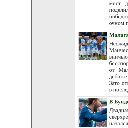
мест д
подели
победн
очном 
Малага
Неожид
Манчес
вничь
бесспо
от Мал
дебюте 
Зато о
в посл
В Бунд
Двадц
сверхр
началс