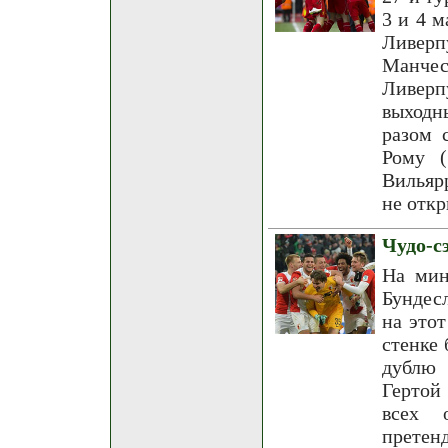
3 и 4 м
Ливер
Манчес
Ливерп
выходн
разом 
Рому (
Вильяр
не откр
Чудо-с
На мин
Бундес
на это
стенке 
дублю 
Гертой
всех 
претенд