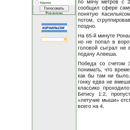
по мячу метров с 2
Африки
сообщил сфере саму
понятую Касильясом
Результаты
потом, сгруппиров
поздно.
На 65-й минуте Рона
но не попал в воро
головой сыграл не 
подачу Алвеша.
Победа со счетом 
понимать, что време
как бы там ни было
гонку едва не вмеша
классико проходил
Бетису 1:2, пропу
«летучие мыши» отст
всего на 4.