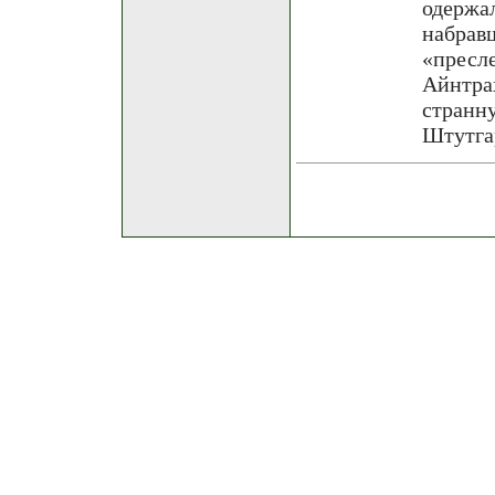
одерж
набр
«пресл
Айнтра
стран
Штутгар