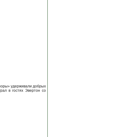
шпоры» удерживали добрых
рал в гостях Эвертон со