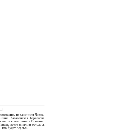
5]
льзовавшись поражением Лиона,
ции. Каталонская Барселона
м месте в чемпионате Испании.
ньше всего интриги осталось
– кто будет первым.