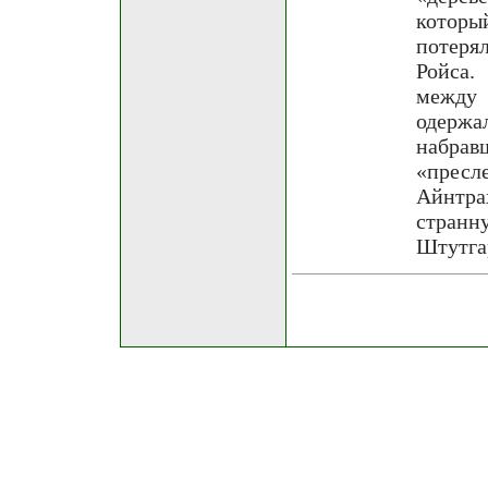
которы
потеря
Ройса.
между 
одерж
набр
«пресл
Айнтра
стран
Штутгар