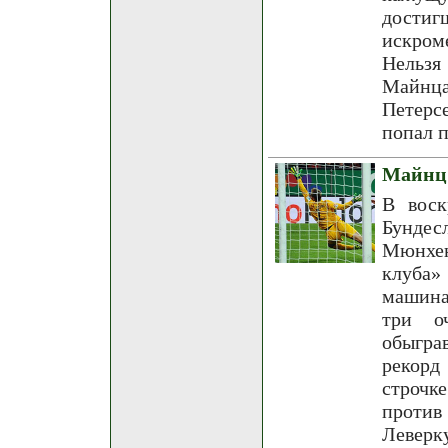
дости
искром
Нельзя
Майнца
Петерс
попал п
Майнц 
В воск
Бундес
Мюнхен
клуба»
машина
три о
обыгра
рекорд
строчк
против
Леверк