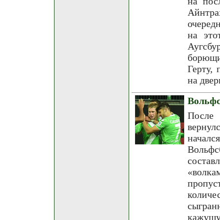
на пос
Айнтра
очеред
на это
Аугсбу
борющи
Герту,
на двер
Вольфс
После 
вернул
началс
Вольфс
состав
«волка
пропус
количес
сыгран
кажущу