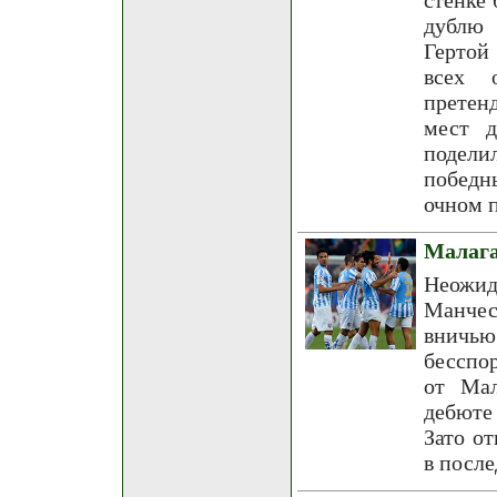
стенке 
дублю 
Гертой
всех 
претенд
мест д
подели
победн
очном 
Малага
Неожид
Манчес
вничь
бесспо
от Мал
дебюте 
Зато о
в посл