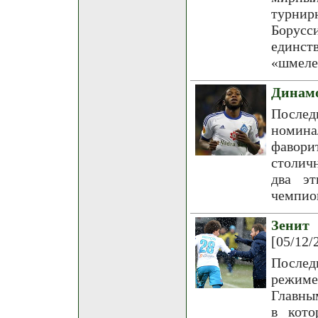
турнирн
Борусси
единст
«шмеле
Динамо
Послед
номина
фавори
столич
два эт
чемпион
Зенит
[05/12/
Послед
режиме
Главны
в кото