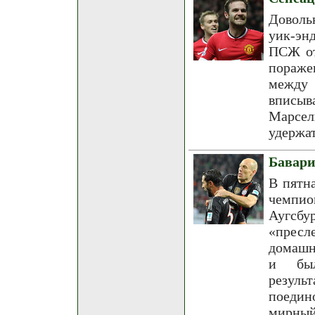
Доволь
уик-эн
ПСЖ от
пораже
между 
вписы
Марсе
удержат
Бавари
В пятн
чемпио
Аугсбу
«пресл
домашн
и был
резул
поедин
мирный