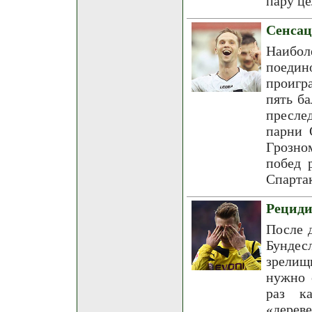
пару це
Сенсац
Наибо
поедин
проигр
пять б
пресле
парни 
Грозно
побед 
Спарта
Рециди
После 
Бундес
зрелищ
нужно 
раз к
«дерев