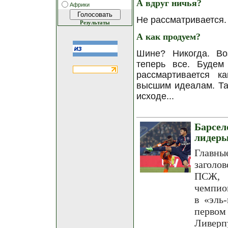
А вдруг ничья?
Африки
Не рассматривается.
Результаты
А как продуем?
Шине? Никогда. Во
теперь все. Будем
рассмартивается к
высшим идеалам. Так
исходе...
Барсе
лидер
Главны
заголо
ПСЖ, 
чемпио
в «эль
перво
Ливерп