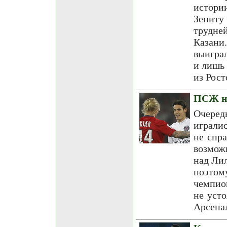
истори
Зениту
трудне
Казани
выигра
и лишь 
из Рост
ПСЖ не
Очере
играли
не спр
возмож
над Лил
поэтом
чемпио
не уст
Арсена