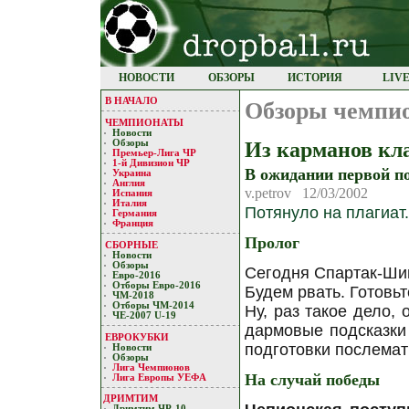
НОВОСТИ
ОБЗОРЫ
ИСТОРИЯ
LIV
В НАЧАЛО
Обзоры чемпи
ЧЕМПИОНАТЫ
Новости
Из карманов кл
Обзоры
Премьер-Лигa ЧР
1-й Дивизион ЧР
В ожидании первой п
Украина
Англия
v.petrov 12/03/2002
Испания
Италия
Потянуло на плагиат.
Германия
Франция
Пролог
СБОРНЫЕ
Новости
Обзоры
Сегодня Спартак-Шин
Евро-2016
Отборы Евро-2016
Будем рвать. Готовьте
ЧМ-2018
Отборы ЧМ-2014
Ну, раз такое дело, 
ЧЕ-2007 U-19
дармовые подсказки
ЕВРОКУБКИ
подготовки послемат
Новости
Обзоры
Лигa Чемпиoнoв
На случай победы
Лига Европы УЕФA
ДРИМТИМ
Дримтим ЧР-10