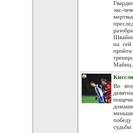
Гварди
экс-че
мертвы
пресле
разобр
Швайни
на сей
пройт
тренер
Майнц.
Киссли
Во вто
девятн
пощечи
домашн
меньши
победу
судьбы