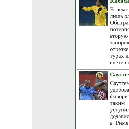
Киевск
В чемп
лишь од
Обыгра
потерп
вторую
запоро
отрезк
турах к
слетел 
Саутге
Саутг
удобов
фавори
таким 
уступи
додави
в Риме