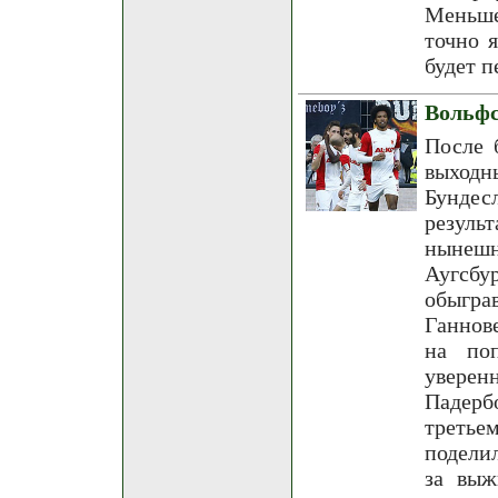
Меньше
точно 
будет п
Вольфс
После 
выходн
Бунде
резуль
нынешн
Аугсб
обыгра
Ганнов
на по
увере
Падерб
третье
подели
за выж