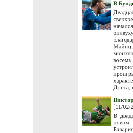
В Бунд
Двадц
сверхр
началс
оплеух
благод
Майнц,
мюнхен
восемь
устро
проигр
характ
Доста, 
Викто
[11/02/
В двад
новом 
Бавар