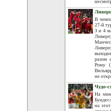
несмотр
Ливерп
В чемп
27-й ту
3 и 4 м
Ливер
Манчес
Ливерп
выходн
разом 
Рому (
Вильяр
не откр
Чудо-с
На мин
Бундес
на это