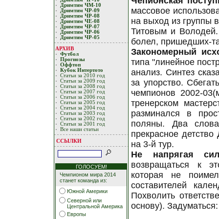
Чепионская поступ
Дримтим ЧМ-10
массовое использова
Дримтим ЧР-09
Дримтим ЧР-08
на выход из группы 
Дримтим ЧЕ-08
Дримтим ЧР-07
Титовым и Володей.
Дримтим ЧР-06
Дримтим ЧР-05
болел, пришедших-так
АРХИВ
Закономерный исх
Футбол
Прогнозы
типа "линейное пост
Оффтоп
Кубoк Интертoтo
анализ. Синтез сказ
Статьи за 2010 год
за упорство. Сбегат
Статьи за 2009 год
Статьи за 2008 год
чемпионов 2002-03(
Статьи за 2007 год
Статьи за 2006 год
тренерском мастерс
Статьи за 2005 год
Статьи за 2004 год
разминался в прос
Статьи за 2003 год
Статьи за 2002 год
поляны. Два слова
Статьи за 2001 год
Все наши статьи
прекрасное детство 
ССЫЛКИ
на 3-й тур.
Не напрягая сил
возвращаться к эт
ГОЛОСУЕМ!
которая не поимел
Чемпионом мира 2014
станет команда из:
составителей кален
Южной Америки
Похволить ответств
Северной или
основу). Задуматься:
Центральной Америка
Европы