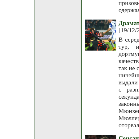
призов
одержа
Драма
[19/12/
В сере
тур, 
дортму
качест
так не 
ничейн
выдали
с разн
секун
законн
Мюнхен
Мюллер
оторвал
Сенса