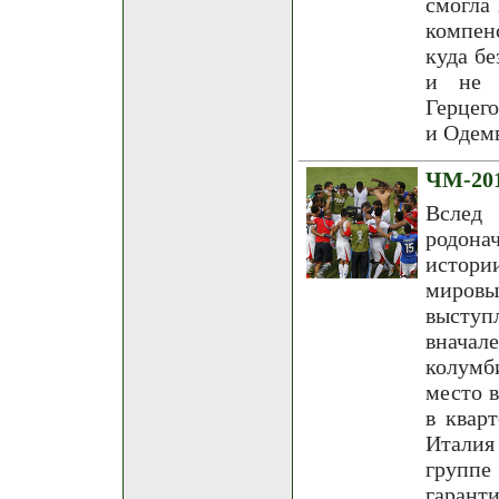
смогла
компен
куда бе
и не 
Герцег
и Одем
ЧМ-201
Вслед 
родона
истори
миров
выступ
вначал
колумб
место в
в квар
Италия
группе
гарант