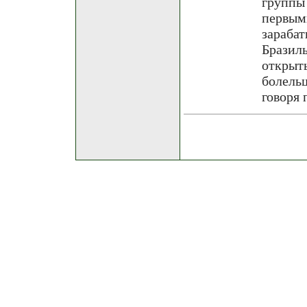
группы
первы
зараба
Бразил
откры
болельщ
говоря 