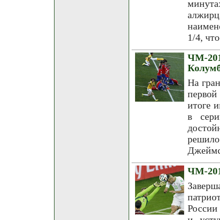
минут
алжирц
наимен
1/4, что
ЧМ-20
Колум
На гра
первой
итоге и
в сери
достой
решилос
Джеймс
ЧМ-201
Заверш
патрио
России 
и усту