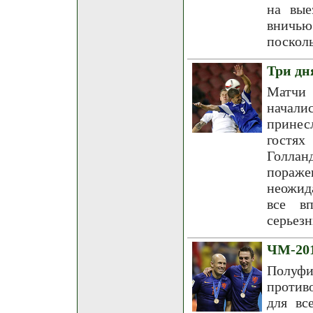
на вые
вничью
поскол
Три дн
Матчи 
начали
принес
гостя
Голлан
пораже
неожид
все в
серьезн
ЧМ-201
Полуф
против
для вс