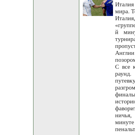
Италия
мира. Т
Италия
«группе
й мин
турни
пропус
Англии 
позоро
С все 
раунд.
путевк
разгро
финаль
истори
фавори
ничья,
минуте
пеналь