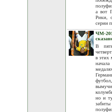
побежд
полуфи
а вот 
Рики, 
серии 
ЧМ-20
сказан
В пят
четвер
в этих
начала
медаля
Герман
футбол
вымуч
колумб
но и т
забиты
полуф