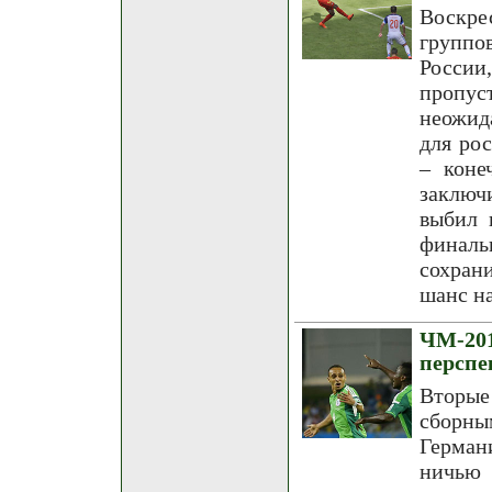
Воскре
группо
России
пропус
неожид
для ро
– коне
заключ
выбил 
финаль
сохран
шанс на
ЧМ-20
перспе
Вторые
сборны
Германи
ничью 