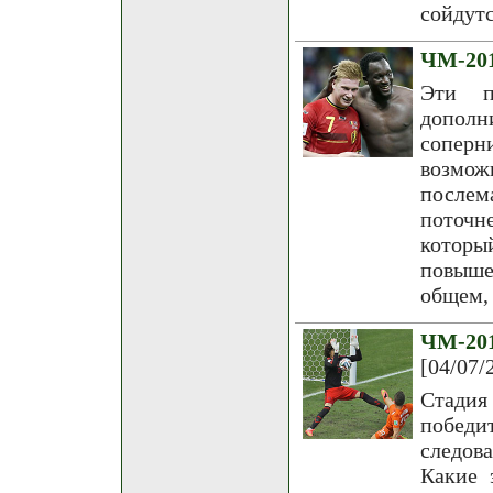
сойдутс
ЧМ-201
Эти п
допол
сопер
возмож
послем
поточн
которы
повыше.
общем,
ЧМ-20
[04/07/
Стади
победи
следов
Какие 