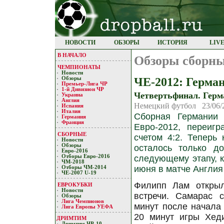
НОВОСТИ
ОБЗОРЫ
ИСТОРИЯ
LIV
В НАЧАЛО
Обзоры сборн
ЧЕМПИОНАТЫ
Новости
ЧЕ-2012: Герма
Обзоры
Премьер-Лигa ЧР
1-й Дивизион ЧР
Четвертьфинал. Герма
Украина
Англия
Немецкий футбол 23/06/
Испания
Италия
Сборная Германии
Германия
Франция
Евро-2012, переиг
СБОРНЫЕ
счетом 4:2. Теперь
Новости
Обзоры
осталось только д
Евро-2016
Отборы Евро-2016
следующему этапу, 
ЧМ-2018
июня в матче Англия
Отборы ЧМ-2014
ЧЕ-2007 U-19
Филипп Лам открыл
ЕВРОКУБКИ
Новости
встречи. Самарас 
Обзоры
Лигa Чемпиoнoв
минут после начала
Лига Европы УЕФA
20 минут игры Хеди
ДРИМТИМ
Дримтим ЧР-10