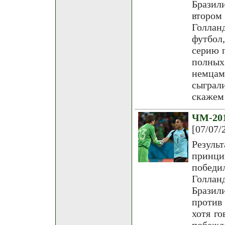
Бразили
втором
Голлан
футбол
серию 
полных
немцам
сыграл
скажем
ЧМ-20
[07/07/
Резуль
принц
победи
Голла
Бразили
против
хотя г