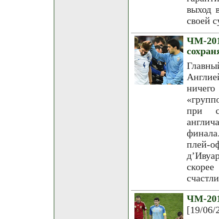
выход 
своей с
ЧМ-20
сохран
Главны
Англие
ничего
«групп
при с
англич
финала
плей-о
д’Ивуа
скорее
счастл
ЧМ-20
[19/06/