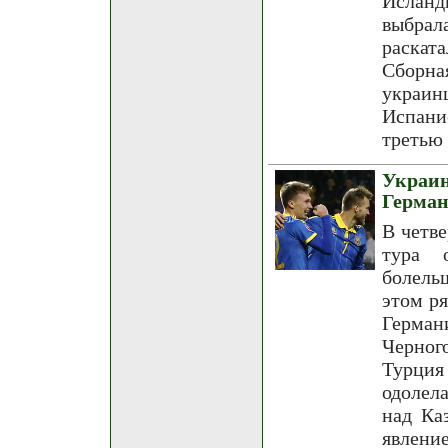
Исланд
выбрала
раскат
Сборна
украин
Испани
третью 
Украи
Герма
В четве
тура 
болель
этом р
Герма
Черног
Турция
одолел
над Ка
явлени