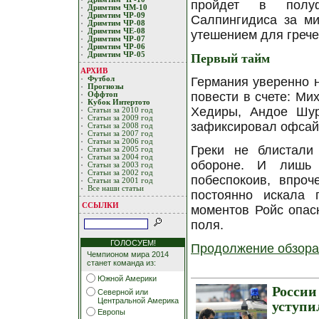
пройдет в полуф
Дримтим ЧМ-10
Дримтим ЧР-09
Салпингидиса за ми
Дримтим ЧР-08
Дримтим ЧЕ-08
утешением для грече
Дримтим ЧР-07
Дримтим ЧР-06
Дримтим ЧР-05
Первый тайм
АРХИВ
Футбол
Германия уверенно н
Прогнозы
повести в счете: Ми
Оффтоп
Кубoк Интертoтo
Хедиры, Андое Шур
Статьи за 2010 год
Статьи за 2009 год
зафиксировал офсай
Статьи за 2008 год
Статьи за 2007 год
Статьи за 2006 год
Греки не блистали
Статьи за 2005 год
Статьи за 2004 год
обороне. И лишь 
Статьи за 2003 год
Статьи за 2002 год
побеспокоив, впроч
Статьи за 2001 год
Все наши статьи
постоянно искала 
ССЫЛКИ
моментов Ройс опас
поля.
ГОЛОСУЕМ!
Продолжение обзора
Чемпионом мира 2014
станет команда из:
Южной Америки
Росси
Северной или
Центральной Америка
уступи
Европы