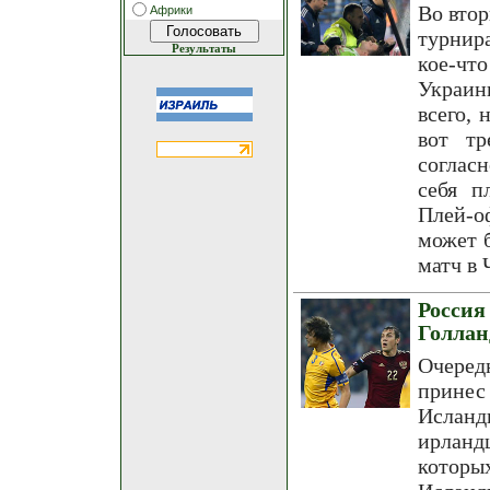
Во втор
Африки
турнира
Результаты
кое-чт
Украин
всего, 
вот тр
соглас
себя п
Плей-о
может б
матч в 
Россия
Голла
Очеред
принес
Исланд
ирланд
котор