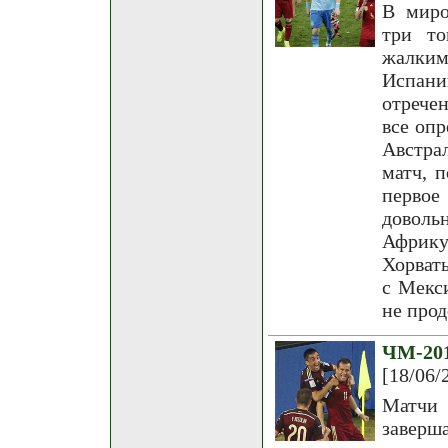
В миро
три то
жалким
Испани
отречен
все опр
Австра
матч, 
первое
доволь
Африк
Хорват
с Мекси
не прод
ЧМ-201
[18/06/
Матчи 
заверш