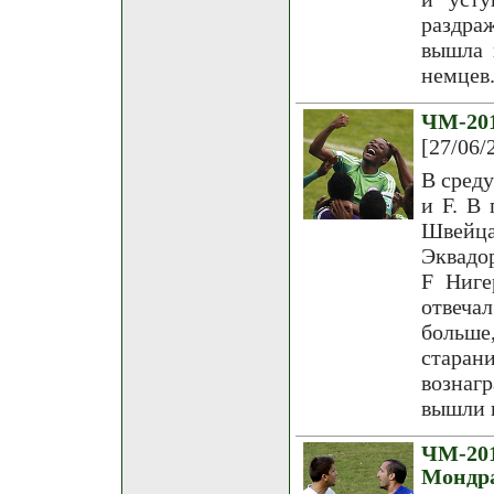
раздра
вышла 
немцев
ЧМ-20
[27/06/
В сред
и F. В
Швейц
Эквадо
F Ниге
отвеча
больше
стара
вознаг
вышли 
ЧМ-20
Мондр