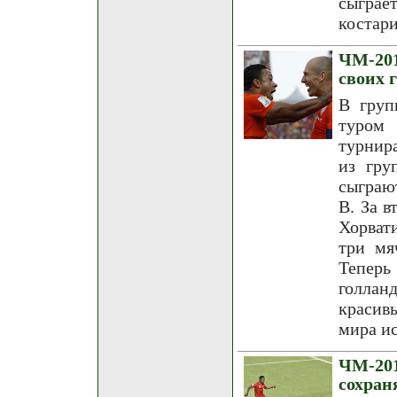
сыграет
костари
ЧМ-201
своих 
В груп
туром 
турнир
из гру
сыграют
В. За 
Хорват
три мя
Теперь
голлан
красив
мира и
ЧМ-201
сохра