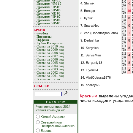
Дримтим ЧР-10
1:0
4. Shinnik
-1
Дримтим ЧМ-10
(6)
Дримтим ЧР-09
1:2
Дримтим ЧР-08
5. Володя
16
(3)
Дримтим ЧЕ-08
1:1
Дримтим ЧР-07
6. Кулик
8
(3)
Дримтим ЧР-06
Дримтим ЧР-05
2:0
7. SpartaNec
0
(3)
АРХИВ
2:1
8. van (Новоподзорново)
1
Футбол
(3)
Прогнозы
1:1
Оффтоп
9. Dedushka
8
(3)
Кубoк Интертoтo
1:1
Статьи за 2010 год
10. Sergeich
8
(3)
Статьи за 2009 год
Статьи за 2008 год
2:2
11. ServisMan
4
Статьи за 2007 год
(3)
Статьи за 2006 год
1:1
12. Ev-geniy13
8
Статьи за 2005 год
(3)
Статьи за 2004 год
1:1
Статьи за 2003 год
13. ILyouHA
4
(6)
Статьи за 2002 год
Статьи за 2001 год
14. VladOdessa1976
Все наши статьи
15. andrey66
ССЫЛКИ
Красным
выделены угадан
число исходов и угаданны
ГОЛОСУЕМ!
Чемпионом мира 2014
станет команда из:
Южной Америки
Северной или
Центральной Америка
Европы