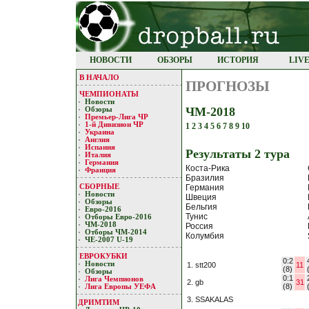
НОВОСТИ
ОБЗОРЫ
ИСТОРИЯ
LIV
В НАЧАЛО
ПРОГНОЗЫ
ЧЕМПИОНАТЫ
Новости
ЧМ-2018
Обзоры
Премьер-Лигa ЧР
1-й Дивизион ЧР
1
2
3
4
5
6
7
8
9
10
Украина
Англия
Испания
Результaты 2 турa
Италия
Германия
Коста-Рика
Франция
Бразилия
СБОРНЫЕ
Германия
Новости
Швеция
Обзоры
Бельгия
Евро-2016
Тунис
Отборы Евро-2016
ЧМ-2018
Россия
Отборы ЧМ-2014
Колумбия
ЧЕ-2007 U-19
ЕВРОКУБКИ
0:2
Новости
1. stt200
11
(8)
Обзоры
0:1
Лигa Чемпиoнoв
2. gb
31
(8)
Лига Европы УЕФA
3. SSAKALAS
ДРИМТИМ