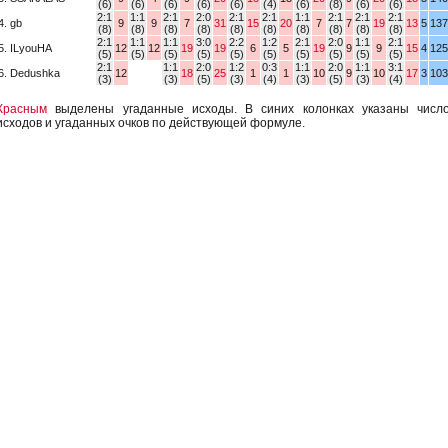
(6)
(6)
(6)
(6)
(6)
(4)
(6)
(8)
(6)
(6)
2:1
1:1
2:1
2:0
2:1
2:1
1:1
2:1
2:1
2:1
4. gb
9
9
7
31
15
20
7
7
19
13
5
137
(8)
(8)
(8)
(8)
(8)
(8)
(8)
(8)
(8)
(8)
2:1
1:1
1:1
3:0
2:2
1:2
2:1
2:0
1:1
2:1
5. ILyouHA
12
12
19
19
6
5
19
9
9
15
4
125
(5)
(5)
(5)
(5)
(5)
(5)
(5)
(5)
(5)
(5)
2:1
1:1
2:0
1:2
0:3
1:1
2:0
1:1
3:1
6. Dedushka
12
18
25
1
1
10
9
10
17
3
103
(3)
(3)
(5)
(3)
(4)
(3)
(5)
(3)
(4)
Красным
выделены угаданные исходы. В синих колонках указаны числ
исходов и угаданных очков по действующей формуле.