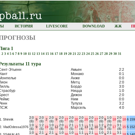
РЫ
ИСТОРИЯ
LIVESCORE
DOWNLOAD
ЖЖ
П
ПРОГНОЗЫ
Лига 1
1
2
3
4
5
6
7
8
9
10
11
12
13
14
15
16
17
18
19
20
21
22
23
24
25
26
27
28
29
30
31
Результaты 11 турa
Сент-Этьенн
Амьен
2:2
Нант
Монако
0:1
Монпелье
Анже
0:0
Лион
Метц
2:0
Лилль
Бордо
3:0
Страсбур
Ницца
1:0
Брест
Дижон
2:0
Реймс
Ним
0:0
Ренн
Тулуза
3:2
ПСЖ
Марсель
4:0
2:0
2:0
2:0
2:0
2:0
2:0
2:0
2:0
1:0
2:0
1. Shinnik
9
2
9
27
20
20
27
9
18
18
6
159
(6)
(6)
(6)
(6)
(6)
(6)
(6)
(6)
(6)
(6)
1:0
1:2
1:0
2:0
2:1
1:1
1:1
1:2
2:0
3:1
2. VladOdessa1976
9
19
12
31
17
13
10
9
17
15
5
152
(6)
(5)
(5)
(8)
(5)
(4)
(4)
(5)
(5)
(8)
1:0
2:1
2:1
1:0
1:0
1:1
2:1
1:0
2:1
3:1
3. SSAKALAS
9
4
9
20
18
13
20
9
20
18
5
140