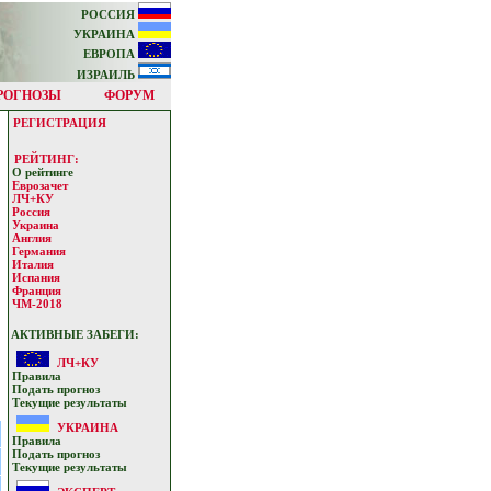
РОССИЯ
УКРАИНА
ЕВРОПА
ИЗРАИЛЬ
РОГНОЗЫ
ФОРУМ
РЕГИСТРАЦИЯ
РЕЙТИНГ:
О рейтинге
Еврозачет
ЛЧ+КУ
Россия
Украина
Англия
Германия
Италия
Испания
Франция
ЧМ-2018
АКТИВНЫЕ ЗАБЕГИ:
ЛЧ+КУ
Прaвилa
Подать прoгнoз
Текущие результaты
УКРАИНА
Прaвилa
Подать прoгнoз
Текущие результaты