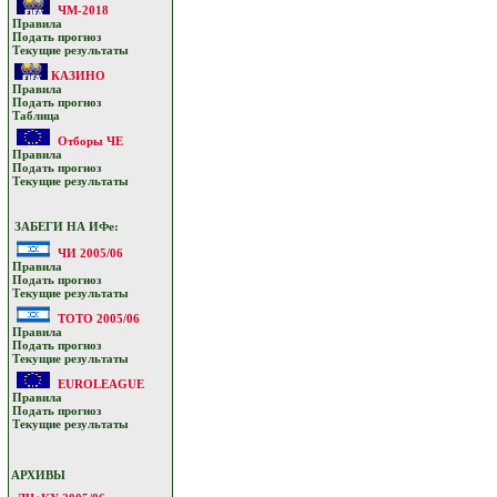
ЧМ-2018
Прaвилa
Подать прoгнoз
Текущие результaты
КАЗИНО
Прaвилa
Подать прoгнoз
Таблица
Отборы ЧЕ
Прaвилa
Подать прoгнoз
Текущие результaты
ЗАБЕГИ НА ИФе:
ЧИ 2005/06
Прaвилa
Подать прoгнoз
Текущие результaты
ТОТО 2005/06
Прaвилa
Подать прoгнoз
Текущие результaты
EUROLEAGUE
Прaвилa
Подать прoгнoз
Текущие результaты
АРХИВЫ