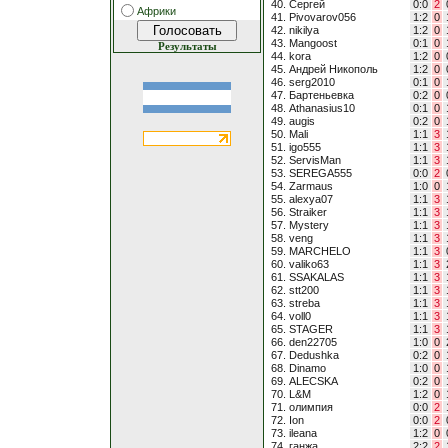
40. Сергей
0:0
2
Африки
41. Pivovarov056
1:2
0
42. nikilya
1:2
0
43. Mangoost
0:1
0
Результаты
44. kora
1:2
0
45. Андрей Никополь
1:2
0
46. serg2010
0:1
0
47. Бартеньевка
0:2
0
48. Athanasius10
0:1
0
49. augis
0:2
0
50. Mali
1:1
3
51. igo555
1:1
3
52. ServisMan
1:1
3
53. SEREGA555
0:0
2
54. Zarmaus
1:0
0
55. alexya07
1:1
3
56. Straiker
1:1
3
57. Mystery
1:1
3
58. veng
1:1
3
59. MARCHELO
1:1
3
60. valiko63
1:1
3
61. SSAKALAS
1:1
3
62. stt200
1:1
3
63. streba
1:1
3
64. voll0
1:1
3
65. STAGER
1:1
3
66. den22705
1:0
0
67. Dedushka
0:2
0
68. Dinamo
1:0
0
69. ALECSKA
0:2
0
70. L&M
1:2
0
71. олимпия
0:0
2
72. Ion
0:0
2
73. ileana
1:2
0
74. ганжа
2:2
2