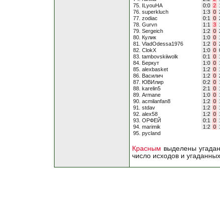
75. ILyouHA
0:0
2
76. superkluch
1:3
0
77. zodiac
0:1
0
78. Gurvn
1:1
3
79. Sergeich
1:2
0
80. Кулик
1:0
0
81. VladOdessa1976
1:2
0
82. ClokX
1:0
0
83. tambovskiiwolk
0:1
0
84. Беркут
1:0
0
85. alexbasket
1:2
0
86. Василич
1:2
0
87. ЮВИлир
0:2
0
88. karelin5
2:1
0
89. Armane
1:0
0
90. acmilanfan8
1:2
0
91. stdav
1:2
0
92. alex58
1:2
0
93. ОРФЕЙ
0:1
0
94. marimik
1:2
0
95. русland
Красным
выделены угадан
число исходов и угаданны