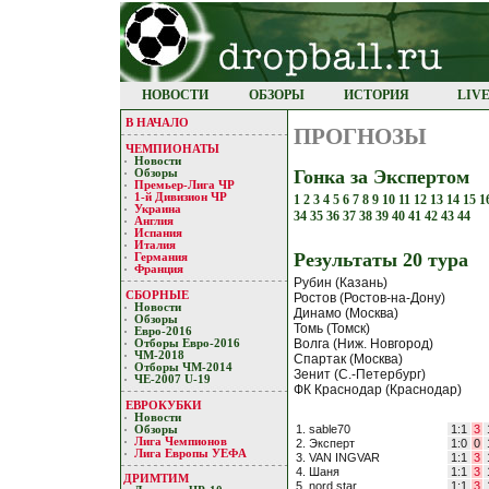
НОВОСТИ
ОБЗОРЫ
ИСТОРИЯ
LIV
В НАЧАЛО
ПРОГНОЗЫ
ЧЕМПИОНАТЫ
Новости
Гонка за Экспертом
Обзоры
Премьер-Лигa ЧР
1-й Дивизион ЧР
1
2
3
4
5
6
7
8
9
10
11
12
13
14
15
1
Украина
34
35
36
37
38
39
40
41
42
43
44
Англия
Испания
Италия
Результaты 20 турa
Германия
Франция
Рубин (Казань)
СБОРНЫЕ
Ростов (Ростов-на-Дону)
Новости
Динамо (Москва)
Обзоры
Томь (Томск)
Евро-2016
Волга (Ниж. Новгород)
Отборы Евро-2016
ЧМ-2018
Спартак (Москва)
Отборы ЧМ-2014
Зенит (С.-Петербург)
ЧЕ-2007 U-19
ФК Краснодар (Краснодар)
ЕВРОКУБКИ
Новости
1. sable70
1:1
3
Обзоры
Лигa Чемпиoнoв
2. Эксперт
1:0
0
Лига Европы УЕФA
3. VAN INGVAR
1:1
3
4. Шаня
1:1
3
ДРИМТИМ
5. nord star
1:1
3