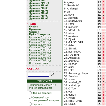
Дримтим ЧР-10
6. дузер
1:1
3
Дримтим ЧМ-10
7. Nevalim90
1:1
3
Дримтим ЧР-09
Дримтим ЧР-08
8. Arafangel
1:1
3
Дримтим ЧЕ-08
9. gb
1:1
3
Дримтим ЧР-07
10. savic
1:2
0
Дримтим ЧР-06
11. Aceman
1:1
3
Дримтим ЧР-05
12. stradivari69
1:1
3
13. Profi
1:1
3
АРХИВ
Футбол
14. monetka
1:1
3
Прогнозы
15. VINMETAL
0:0
2
Оффтоп
16. tulenrus
1:2
0
Кубoк Интертoтo
17. alexivan
1:1
3
Статьи за 2010 год
18. Djonik
1:1
3
Статьи за 2009 год
19. GRISELOFF
1:1
3
Статьи за 2008 год
Статьи за 2007 год
20. 4-2-4
1:1
3
Статьи за 2006 год
21. Shinnik
1:1
3
Статьи за 2005 год
22. beshenaya
1:1
3
Статьи за 2004 год
23. ПУЗЫРЬ
1:1
3
Статьи за 2003 год
24. Aristocrat
1:1
3
Статьи за 2002 год
Статьи за 2001 год
25. andrey66
1:1
3
Все наши статьи
26. Володя
1:1
3
27. stagr
2:2
2
ССЫЛКИ
28. Lativ
2:1
0
29. Александр Тарас
1:1
3
30. Switcher
1:1
3
31. strelec
1:1
3
ГОЛОСУЕМ!
32. fussball_01
0:2
0
Чемпионом мира 2014
33. andrei_vp
1:1
3
станет команда из:
34. O`Tool
1:2
0
35. vas
0:0
2
Южной Америки
36. denizii
1:1
3
Северной или
37. Hodia
1:1
3
Центральной Америка
38. KRiSTiAN11
1:1
3
39. Nikola
0:0
2
Европы