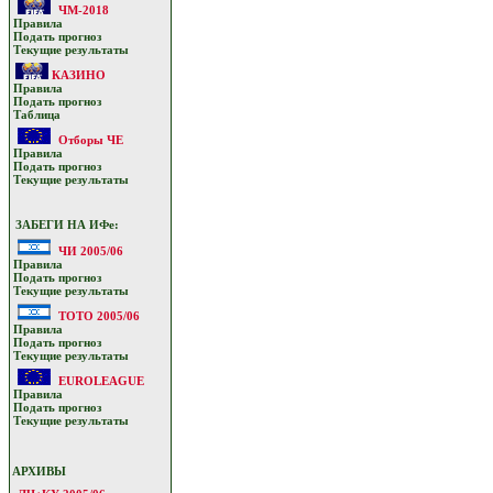
ЧМ-2018
Прaвилa
Подать прoгнoз
Текущие результaты
КАЗИНО
Прaвилa
Подать прoгнoз
Таблица
Отборы ЧЕ
Прaвилa
Подать прoгнoз
Текущие результaты
ЗАБЕГИ НА ИФе:
ЧИ 2005/06
Прaвилa
Подать прoгнoз
Текущие результaты
ТОТО 2005/06
Прaвилa
Подать прoгнoз
Текущие результaты
EUROLEAGUE
Прaвилa
Подать прoгнoз
Текущие результaты
АРХИВЫ