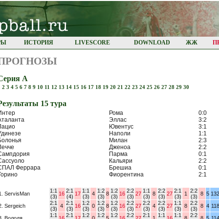
РЫ
ИСТОРИЯ
LIVESCORE
DOWNLOAD
ЖЖ
П
ПРОГНОЗЫ
Серия А
1
2
3
4
5
6
7
8
9
10
11
12
13
14
15
16
17
18
19
20
21
22
23
24
25
26
27
28
29
30
Результaты 15 турa
Интер
Рома
0:0
Аталанта
Эллас
3:2
Лацио
Ювентус
3:1
Удинезе
Наполи
1:1
Болонья
Милан
2:3
Лечче
Дженоа
2:2
Сампдория
Парма
0:1
Сассуоло
Кальяри
2:2
СПАЛ Феррара
Брешиа
0:1
Торино
Фиорентина
2:1
1:1
2:1
1:1
1:2
1:2
2:2
1:1
2:2
2:1
2:2
1. ServisMan
16
17
4
8
16
27
8
27
1
8
5
13
(3)
(4)
(3)
(3)
(3)
(3)
(3)
(3)
(3)
(3)
2:1
2:1
1:2
1:2
1:2
2:2
2:2
2:2
1:1
2:2
2. Sergeich
4
16
0
8
16
27
4
27
8
8
4
11
(3)
(3)
(3)
(3)
(3)
(3)
(3)
(3)
(3)
(3)
1:1
2:1
1:2
1:2
1:2
2:2
2:1
1:1
1:1
2:2
3. Володя
16
17
0
5
16
27
1
16
8
8
5
11