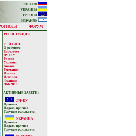
РОССИЯ
УКРАИНА
ЕВРОПА
ИЗРАИЛЬ
РОГНОЗЫ
ФОРУМ
РЕГИСТРАЦИЯ
РЕЙТИНГ:
О рейтинге
Еврозачет
ЛЧ+КУ
Россия
Украина
Англия
Германия
Италия
Испания
Франция
ЧМ-2018
АКТИВНЫЕ ЗАБЕГИ:
ЛЧ+КУ
Прaвилa
Подать прoгнoз
Текущие результaты
УКРАИНА
2
Прaвилa
Подать прoгнoз
8
Текущие результaты
4