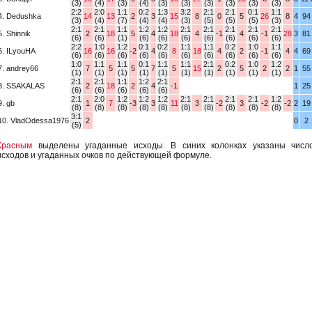
(3)
(4)
(3)
(4)
(3)
(3)
(3)
(3)
(3)
(3)
2:2
2:0
1:1
0:2
1:3
3:2
2:1
2:1
0:1
1:1
4. Dedushka
14
13
2
3
15
8
0
5
26
8
4
94
(3)
(4)
(7)
(4)
(4)
(3)
(5)
(5)
(5)
(3)
2:1
2:1
1:1
1:2
1:2
2:1
2:1
2:1
2:1
2:1
5. Shinnik
2
18
5
4
18
4
-1
4
-1
28
3
81
(6)
(6)
(1)
(6)
(6)
(6)
(6)
(6)
(6)
(6)
2:2
1:0
1:2
0:1
0:2
1:1
1:1
0:2
1:0
1:1
6. ILyouHA
16
16
-2
4
8
18
4
2
-1
4
4
69
(6)
(6)
(6)
(6)
(6)
(6)
(6)
(6)
(6)
(6)
1:0
1:1
1:1
0:1
1:1
1:1
2:1
0:2
1:0
1:2
7. andrey66
7
5
5
7
5
15
2
5
2
2
1
55
(1)
(1)
(1)
(1)
(1)
(1)
(1)
(1)
(1)
(1)
2:1
2:1
1:1
1:2
2:1
8. SSAKALAS
2
18
2
4
-1
1
25
(6)
(6)
(6)
(6)
(6)
2:1
2:0
1:2
1:2
1:2
2:1
2:1
2:1
2:1
1:2
9. gb
1
7
-3
3
11
3
-2
3
-2
-2
2
19
(8)
(8)
(8)
(8)
(8)
(8)
(8)
(8)
(8)
(8)
3:1
10. VladOdessa1976
2
0
2
(5)
Красным
выделены угаданные исходы. В синих колонках указаны числ
исходов и угаданных очков по действующей формуле.