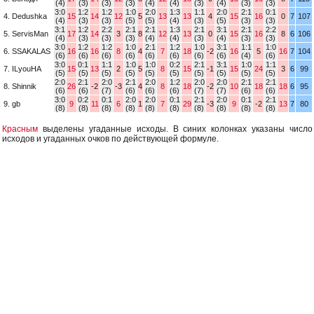
(4)
(3)
(3)
(3)
(4)
(4)
(3)
(4)
(3)
(3)
3:0
1:2
1:2
1:0
2:0
1:3
1:1
2:0
2:1
0:1
4. Dedushka
15
14
12
5
13
13
4
15
16
0
7
107
(4)
(3)
(3)
(5)
(5)
(4)
(3)
(5)
(3)
(3)
3:1
1:2
2:2
2:1
2:1
1:3
2:1
3:1
2:1
2:2
5. ServisMan
17
14
3
8
12
13
0
15
16
8
6
106
(4)
(3)
(3)
(3)
(4)
(4)
(3)
(4)
(3)
(3)
3:0
1:2
1:2
1:0
2:1
1:2
1:0
3:1
1:1
1:0
6. SSAKALAS
16
16
8
4
7
18
-2
16
5
16
7
104
(6)
(6)
(6)
(6)
(6)
(6)
(6)
(6)
(4)
(6)
3:0
0:1
1:1
1:0
1:0
0:2
2:1
3:1
1:0
1:1
7. ILyouHA
15
13
2
5
8
15
-1
15
24
3
6
99
(5)
(5)
(5)
(5)
(5)
(5)
(5)
(5)
(5)
(5)
2:0
2:1
2:0
2:1
2:0
1:2
2:0
2:0
2:1
2:1
8. Shinnik
26
-2
-3
4
8
18
-2
10
18
18
6
95
(6)
(6)
(7)
(6)
(6)
(6)
(7)
(7)
(6)
(6)
3:0
0:2
0:1
2:0
2:0
0:1
2:1
2:0
0:1
2:1
9. gb
9
11
6
1
7
29
-3
9
-2
13
7
80
(8)
(8)
(8)
(8)
(8)
(8)
(8)
(8)
(8)
(8)
Красным
выделены угаданные исходы. В синих колонках указаны число
исходов и угаданных очков по действующей формуле.