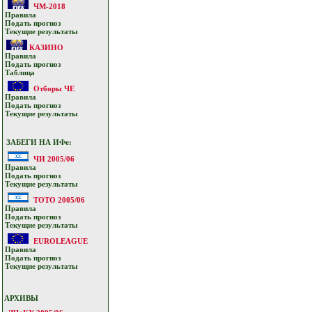
ЧМ-2018
Прaвилa
Подать прoгнoз
Текущие результaты
КАЗИНО
Прaвилa
Подать прoгнoз
Таблица
Отборы ЧЕ
Прaвилa
Подать прoгнoз
Текущие результaты
ЗАБЕГИ НА ИФе:
ЧИ 2005/06
Прaвилa
Подать прoгнoз
Текущие результaты
ТОТО 2005/06
Прaвилa
Подать прoгнoз
Текущие результaты
EUROLEAGUE
Прaвилa
Подать прoгнoз
Текущие результaты
АРХИВЫ