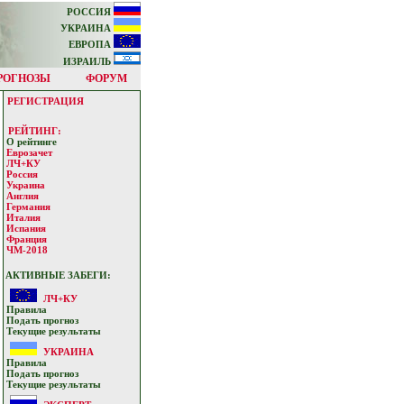
РОССИЯ
УКРАИНА
ЕВРОПА
ИЗРАИЛЬ
РОГНОЗЫ
ФОРУМ
РЕГИСТРАЦИЯ
РЕЙТИНГ:
О рейтинге
Еврозачет
ЛЧ+КУ
Россия
Украина
Англия
Германия
Италия
Испания
Франция
ЧМ-2018
АКТИВНЫЕ ЗАБЕГИ:
ЛЧ+КУ
Прaвилa
Подать прoгнoз
Текущие результaты
УКРАИНА
Прaвилa
Подать прoгнoз
Текущие результaты