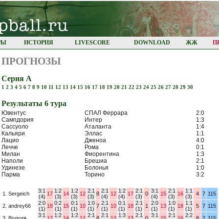
РЫ
ИСТОРИЯ
LIVESCORE
DOWNLOAD
ЖЖ
П
ПРОГНОЗЫ
Серия А
1
2
3
4
5
6
7
8
9
10
11
12
13
14
15
16
17
18
19
20
21
22
23
24
25
26
27
28
29
30
Результaты 6 турa
Ювентус
СПАЛ Феррара
2:0
Сампдория
Интер
1:3
Сассуоло
Аталанта
1:4
Кальяри
Эллас
1:1
Лацио
Дженоа
4:0
Лечче
Рома
0:1
Милан
Фиорентина
1:3
Наполи
Брешиа
2:1
Удинезе
Болонья
1:0
Парма
Торино
3:2
3:1
1:2
1:2
2:1
2:1
1:2
2:1
3:1
2:1
1:1
1. Sergeich
17
14
12
8
12
17
0
15
16
4
7
115
(4)
(3)
(3)
(3)
(4)
(4)
(3)
(4)
(3)
(3)
2:0
0:2
0:1
1:0
2:1
0:1
2:1
2:0
1:0
1:1
2. andrey66
18
15
10
7
10
18
1
13
18
5
7
115
(1)
(1)
(1)
(1)
(1)
(1)
(1)
(1)
(1)
(1)
3:1
1:2
1:2
2:1
2:1
1:3
2:1
3:1
2:1
2:2
3. Володя
17
14
12
8
12
13
0
15
16
8
7
115