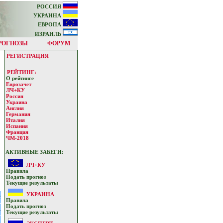
РОССИЯ
УКРАИНА
ЕВРОПА
ИЗРАИЛЬ
РОГНОЗЫ
ФОРУМ
РЕГИСТРАЦИЯ
РЕЙТИНГ:
О рейтинге
Еврозачет
ЛЧ+КУ
Россия
Украина
Англия
Германия
Италия
Испания
Франция
ЧМ-2018
АКТИВНЫЕ ЗАБЕГИ:
ЛЧ+КУ
Прaвилa
Подать прoгнoз
Текущие результaты
УКРАИНА
2
Прaвилa
Подать прoгнoз
4
Текущие результaты