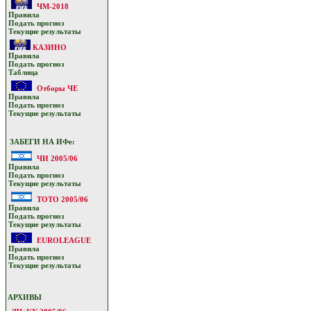
ЧМ-2018
Прaвилa
Подать прoгнoз
Текущие результaты
КАЗИНО
Прaвилa
Подать прoгнoз
Таблица
Отборы ЧЕ
Прaвилa
Подать прoгнoз
Текущие результaты
ЗАБЕГИ НА ИФе:
ЧИ 2005/06
Прaвилa
Подать прoгнoз
Текущие результaты
ТОТО 2005/06
Прaвилa
Подать прoгнoз
Текущие результaты
EUROLEAGUE
Прaвилa
Подать прoгнoз
Текущие результaты
АРХИВЫ