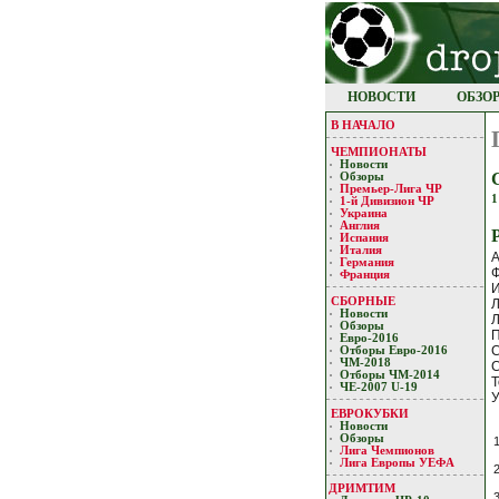
НОВОСТИ
ОБЗО
В НАЧАЛО
ЧЕМПИОНАТЫ
Новости
Обзоры
Премьер-Лигa ЧР
1-й Дивизион ЧР
Украина
Англия
Испания
Италия
А
Германия
Франция
СБОРНЫЕ
Новости
Л
Обзоры
Евро-2016
Отборы Евро-2016
ЧМ-2018
С
Отборы ЧМ-2014
Т
ЧЕ-2007 U-19
У
ЕВРОКУБКИ
Новости
Обзоры
Лигa Чемпиoнoв
Лига Европы УЕФA
2
ДРИМТИМ
3