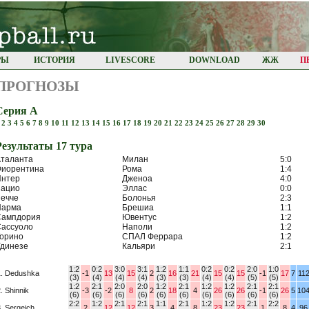
РЫ
ИСТОРИЯ
LIVESCORE
DOWNLOAD
ЖЖ
П
ПРОГНОЗЫ
Серия А
1
2
3
4
5
6
7
8
9
10
11
12
13
14
15
16
17
18
19
20
21
22
23
24
25
26
27
28
29
30
Результaты 17 турa
таланта
Милан
5:0
Фиорентина
Рома
1:4
Интер
Дженоа
4:0
Лацио
Эллас
0:0
ечче
Болонья
2:3
Парма
Брешиа
1:1
Сампдория
Ювентус
1:2
ассуоло
Наполи
1:2
орино
СПАЛ Феррара
1:2
динезе
Кальяри
2:1
1:2
0:2
3:0
3:1
1:2
1:1
0:2
0:2
2:0
1:0
1. Dedushka
-1
13
15
2
16
21
15
15
-1
17
7
11
(3)
(4)
(4)
(4)
(3)
(3)
(4)
(4)
(5)
(5)
1:2
2:1
2:0
2:0
1:2
2:1
1:2
1:2
2:1
2:1
. Shinnik
-3
-2
8
2
18
4
26
26
-1
26
5
10
(6)
(6)
(6)
(6)
(6)
(6)
(6)
(6)
(6)
(6)
2:2
1:2
2:1
2:1
1:1
2:1
1:2
1:2
2:1
2:2
. Sergeich
2
12
12
3
4
8
23
23
1
8
4
96