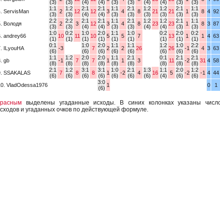
(3)
(3)
(4)
(4)
(3)
(3)
(4)
(4)
(3)
(3)
1:1
1:2
2:1
2:1
1:1
2:1
1:2
1:2
2:1
1:1
4. ServisMan
2
12
12
3
4
8
21
21
1
8
4
92
(3)
(3)
(4)
(4)
(3)
(3)
(3)
(3)
(3)
(3)
2:2
2:2
2:1
2:1
1:1
2:1
1:2
1:2
2:1
1:1
5. Володя
2
3
12
3
4
8
23
23
1
8
3
87
(3)
(3)
(4)
(4)
(3)
(3)
(4)
(4)
(3)
(3)
1:0
0:2
1:0
2:0
1:1
1:0
0:2
2:0
0:2
6. andrey66
10
11
10
5
5
7
13
1
1
4
63
(1)
(1)
(1)
(1)
(1)
(1)
(1)
(1)
(1)
0:1
1:0
2:0
1:1
1:1
1:2
1:0
2:2
7. ILyouHA
-3
7
2
2
26
26
-1
4
3
63
(6)
(6)
(6)
(6)
(6)
(6)
(6)
(6)
1:1
1:2
2:0
2:0
1:1
2:1
0:1
2:1
2:1
. gb
-1
7
7
1
1
3
11
-2
31
4
58
(8)
(8)
(8)
(8)
(8)
(8)
(8)
(8)
(8)
2:1
1:2
3:1
3:1
1:0
2:1
1:3
1:1
2:0
1:2
9. SSAKALAS
7
8
8
1
-2
4
16
5
-2
-1
4
44
(6)
(6)
(6)
(6)
(6)
(6)
(6)
(4)
(6)
(6)
3:0
10. VladOdessa1976
1
0
1
(6)
Красным
выделены угаданные исходы. В синих колонках указаны числ
сходов и угаданных очков по действующей формуле.