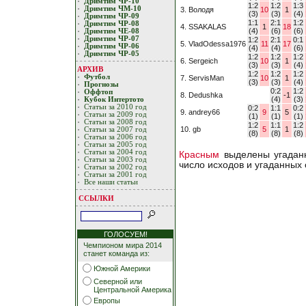
Дримтим ЧР-10
1:2
1:2
1:3
Дримтим ЧМ-10
3. Володя
10
1
(3)
(3)
(4)
Дримтим ЧР-09
1:1
2:1
1:2
Дримтим ЧР-08
4. SSAKALAS
1
18
(4)
(6)
(6)
Дримтим ЧЕ-08
Дримтим ЧР-07
1:2
2:1
0:1
5. VladOdessa1976
11
17
Дримтим ЧР-06
(4)
(4)
(6)
Дримтим ЧР-05
1:2
1:2
1:2
6. Sergeich
10
1
(3)
(3)
(4)
АРХИВ
1:2
1:2
1:2
Футбол
7. ServisMan
10
1
(3)
(3)
(4)
Прогнозы
0:2
1:2
Оффтоп
8. Dedushka
-1
(4)
(3)
Кубoк Интертoтo
Статьи за 2010 год
0:2
1:1
0:2
9. andrey66
9
5
Статьи за 2009 год
(1)
(1)
(1)
Статьи за 2008 год
1:2
1:1
1:2
10. gb
5
1
Статьи за 2007 год
(8)
(8)
(8)
Статьи за 2006 год
Статьи за 2005 год
Статьи за 2004 год
Красным
выделены угаданн
Статьи за 2003 год
число исходов и угаданных
Статьи за 2002 год
Статьи за 2001 год
Все наши статьи
ССЫЛКИ
ГОЛОСУЕМ!
Чемпионом мира 2014
станет команда из:
Южной Америки
Северной или
Центральной Америка
Европы