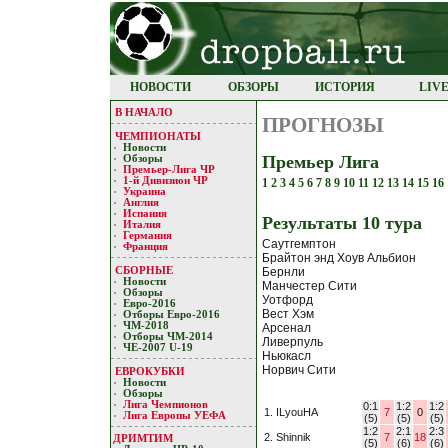
НОВОСТИ
ОБЗОРЫ
ИСТОРИЯ
LIV
В НАЧАЛО
ПРОГНОЗЫ
ЧЕМПИОНАТЫ
Новости
Премьер Лига
Обзоры
Премьер-Лигa ЧР
1-й Дивизион ЧР
1
2
3
4
5
6
7
8
9
10
11
12
13
14
15
16
Украина
Англия
Испания
Результaты 10 турa
Италия
Германия
Саутгемптон
Франция
Брайтон энд Хоув Альбион
СБОРНЫЕ
Бернли
Новости
Манчестер Сити
Обзоры
Уотфорд
Евро-2016
Вест Хэм
Отборы Евро-2016
ЧМ-2018
Арсенал
Отборы ЧМ-2014
Ливерпуль
ЧЕ-2007 U-19
Ньюкасл
Норвич Сити
ЕВРОКУБКИ
Новости
Обзоры
Лигa Чемпиoнoв
0:1
1:2
1:2
1. ILyouHA
7
0
Лига Европы УЕФA
(5)
(5)
(5)
1:2
2:1
2:3
2. Shinnik
7
18
ДРИМТИМ
(5)
(6)
(6)