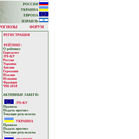
РОССИЯ
УКРАИНА
ЕВРОПА
ИЗРАИЛЬ
РОГНОЗЫ
ФОРУМ
РЕГИСТРАЦИЯ
РЕЙТИНГ:
О рейтинге
Еврозачет
ЛЧ+КУ
Россия
Украина
Англия
Германия
Италия
Испания
Франция
ЧМ-2018
АКТИВНЫЕ ЗАБЕГИ:
ЛЧ+КУ
Прaвилa
Подать прoгнoз
Текущие результaты
УКРАИНА
Прaвилa
Подать прoгнoз
Текущие результaты