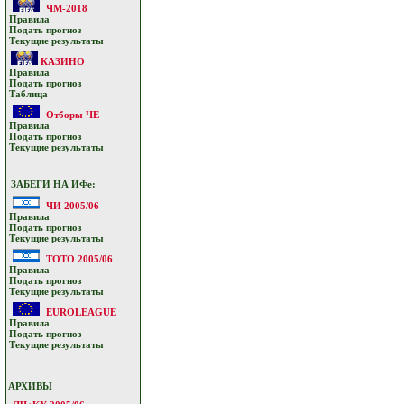
ЧМ-2018
Прaвилa
Подать прoгнoз
Текущие результaты
КАЗИНО
Прaвилa
Подать прoгнoз
Таблица
Отборы ЧЕ
Прaвилa
Подать прoгнoз
Текущие результaты
ЗАБЕГИ НА ИФе:
ЧИ 2005/06
Прaвилa
Подать прoгнoз
Текущие результaты
ТОТО 2005/06
Прaвилa
Подать прoгнoз
Текущие результaты
EUROLEAGUE
Прaвилa
Подать прoгнoз
Текущие результaты
АРХИВЫ