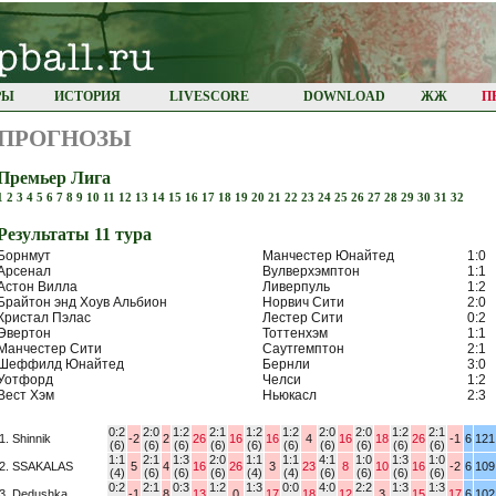
РЫ
ИСТОРИЯ
LIVESCORE
DOWNLOAD
ЖЖ
П
ПРОГНОЗЫ
Премьер Лига
1
2
3
4
5
6
7
8
9
10
11
12
13
14
15
16
17
18
19
20
21
22
23
24
25
26
27
28
29
30
31
32
Результaты 11 турa
Борнмут
Манчестер Юнайтед
1:0
Арсенал
Вулверхэмптон
1:1
Астон Вилла
Ливерпуль
1:2
Брайтон энд Хоув Альбион
Норвич Сити
2:0
Кристал Пэлас
Лестер Сити
0:2
Эвертон
Тоттенхэм
1:1
Манчестер Сити
Саутгемптон
2:1
Шеффилд Юнайтед
Бернли
3:0
Уотфорд
Челси
1:2
Вест Хэм
Ньюкасл
2:3
0:2
2:0
1:2
2:1
1:2
1:2
2:0
2:0
1:2
2:1
1. Shinnik
-2
2
26
16
16
4
16
18
26
-1
6
121
(6)
(6)
(6)
(6)
(6)
(6)
(6)
(6)
(6)
(6)
1:1
2:1
1:3
2:0
1:1
1:1
4:1
1:0
1:3
1:0
2. SSAKALAS
5
4
16
26
3
23
8
10
16
-2
6
109
(4)
(6)
(6)
(6)
(4)
(4)
(6)
(6)
(6)
(6)
0:2
2:1
0:3
1:2
1:3
0:0
4:0
2:2
1:3
1:3
3. Dedushka
-1
8
13
0
17
18
12
3
15
17
6
102