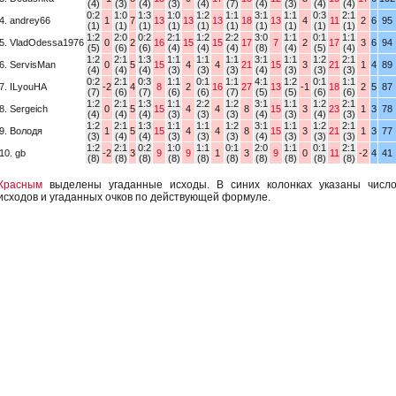
(4)
(3)
(4)
(3)
(4)
(7)
(4)
(3)
(4)
(4)
0:2
1:0
1:3
1:0
1:2
1:1
3:1
1:1
0:3
2:1
4. andrey66
1
7
13
13
13
18
13
4
11
2
6
95
(1)
(1)
(1)
(1)
(1)
(1)
(1)
(1)
(1)
(1)
1:2
2:0
0:2
2:1
1:2
2:2
3:0
1:1
0:1
1:1
5. VladOdessa1976
0
2
16
15
15
17
7
2
17
3
6
94
(5)
(6)
(6)
(4)
(4)
(4)
(8)
(4)
(5)
(4)
1:2
2:1
1:3
1:1
1:1
1:1
3:1
1:1
1:2
2:1
6. ServisMan
0
5
15
4
4
21
15
3
21
1
4
89
(4)
(4)
(4)
(3)
(3)
(3)
(4)
(3)
(3)
(3)
0:2
2:1
0:3
1:1
0:1
1:1
4:1
1:2
0:1
1:1
7. ILyouHA
-2
4
8
2
16
27
13
-1
18
2
5
87
(7)
(6)
(7)
(6)
(6)
(7)
(5)
(5)
(6)
(6)
1:2
2:1
1:3
1:1
2:2
1:2
3:1
1:1
1:2
2:1
8. Sergeich
0
5
15
4
4
8
15
3
23
1
3
78
(4)
(4)
(4)
(3)
(3)
(3)
(4)
(3)
(4)
(3)
1:2
2:1
1:3
1:1
1:1
1:2
3:1
1:1
1:2
2:1
9. Володя
1
5
15
4
4
8
15
3
21
1
3
77
(3)
(4)
(4)
(3)
(3)
(3)
(4)
(3)
(3)
(3)
1:2
2:1
0:2
1:0
1:1
0:1
2:0
1:1
0:1
2:1
10. gb
-2
3
9
9
1
3
9
0
11
-2
4
41
(8)
(8)
(8)
(8)
(8)
(8)
(8)
(8)
(8)
(8)
Красным
выделены угаданные исходы. В синих колонках указаны числ
исходов и угаданных очков по действующей формуле.