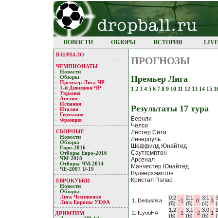
НОВОСТИ
ОБЗОРЫ
ИСТОРИЯ
LIV
В НАЧАЛО
ПРОГНОЗЫ
ЧЕМПИОНАТЫ
Новости
Премьер Лига
Обзоры
Премьер-Лигa ЧР
1-й Дивизион ЧР
1
2
3
4
5
6
7
8
9
10
11
12
13
14
15
1
Украина
Англия
Испания
Результaты 17 турa
Италия
Германия
Бернли
Франция
Челси
СБОРНЫЕ
Лестер Сити
Новости
Ливерпуль
Обзоры
Шеффилд Юнайтед
Евро-2016
Саутгемптон
Отборы Евро-2016
ЧМ-2018
Арсенал
Отборы ЧМ-2014
Манчестер Юнайтед
ЧЕ-2007 U-19
Вулверхэмптон
Кристал Пэлас
ЕВРОКУБКИ
Новости
Обзоры
Лигa Чемпиoнoв
0:2
2:1
3:1
3
1. Dedushka
-1
0
3
Лига Европы УЕФA
(5)
(5)
(4)
(
1:2
3:1
3:0
2
2. ILyouHA
-1
-2
1
ДРИМТИМ
(6)
(6)
(6)
(