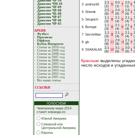
Дримтим ЧР-10
2:2
0:0
2:0
4
Дримтим ЧМ-10
3. andrey66
5
7
5
(1)
(1)
(1)
(
Дримтим ЧР-09
2:5
2:0
2:0
2
Дримтим ЧР-08
4. Shinnik
-2
-2
2
(6)
(6)
(6)
(
Дримтим ЧЕ-08
Дримтим ЧР-07
1:1
2:1
2:1
3
5. Sergeich
8
0
5
Дримтим ЧР-06
(3)
(4)
(4)
(
Дримтим ЧР-05
1:1
2:1
2:1
3
6. Володя
8
0
5
(3)
(4)
(4)
(
АРХИВ
1:1
2:1
2:1
2
Футбол
7. ServisMan
8
0
5
(3)
(4)
(4)
(
Прогнозы
2:1
2:0
2:1
2
Оффтоп
8. gb
13
-3
3
(8)
(8)
(8)
(
Кубoк Интертoтo
Статьи за 2010 год
2:1
3:1
3:0
5
9. SSAKALAS
18
-2
1
Статьи за 2009 год
(6)
(6)
(6)
(
Статьи за 2008 год
Статьи за 2007 год
Красным
выделены угадан
Статьи за 2006 год
Статьи за 2005 год
число исходов и угаданны
Статьи за 2004 год
Статьи за 2003 год
Статьи за 2002 год
Статьи за 2001 год
Все наши статьи
ССЫЛКИ
ГОЛОСУЕМ!
Чемпионом мира 2014
станет команда из:
Южной Америки
Северной или
Центральной Америка
Европы