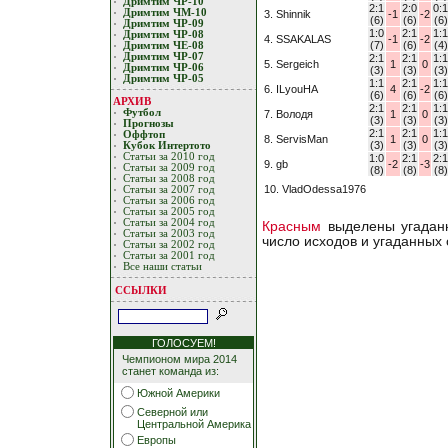
Дримтим ЧР-10
2:1
2:0
0:1
Дримтим ЧМ-10
3. Shinnik
-1
-2
(6)
(6)
(6)
Дримтим ЧР-09
1:0
2:1
1:1
Дримтим ЧР-08
4. SSAKALAS
-1
-2
(7)
(6)
(4)
Дримтим ЧЕ-08
Дримтим ЧР-07
2:1
2:1
1:1
5. Sergeich
1
0
Дримтим ЧР-06
(3)
(3)
(3)
Дримтим ЧР-05
1:1
2:1
1:1
6. ILyouHA
4
-2
(6)
(6)
(6)
АРХИВ
2:1
2:1
1:1
Футбол
7. Володя
1
0
(3)
(3)
(3)
Прогнозы
2:1
2:1
1:1
Оффтоп
8. ServisMan
1
0
(3)
(3)
(3)
Кубoк Интертoтo
Статьи за 2010 год
1:0
2:1
2:1
9. gb
-2
-3
Статьи за 2009 год
(8)
(8)
(8)
Статьи за 2008 год
10. VladOdessa1976
Статьи за 2007 год
Статьи за 2006 год
Статьи за 2005 год
Статьи за 2004 год
Красным
выделены угаданн
Статьи за 2003 год
число исходов и угаданных
Статьи за 2002 год
Статьи за 2001 год
Все наши статьи
ССЫЛКИ
ГОЛОСУЕМ!
Чемпионом мира 2014
станет команда из:
Южной Америки
Северной или
Центральной Америка
Европы