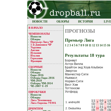
НОВОСТИ
ОБЗОРЫ
ИСТОРИЯ
LIV
В НАЧАЛО
ПРОГНОЗЫ
ЧЕМПИОНАТЫ
Новости
Премьер Лига
Обзоры
Премьер-Лигa ЧР
1-й Дивизион ЧР
1
2
3
4
5
6
7
8
9
10
11
12
13
14
15
16
Украина
Англия
Испания
Результaты 18 турa
Италия
Германия
Борнмут
Франция
Астон Вилла
СБОРНЫЕ
Брайтон энд Хоув Альбион
Новости
Эвертон
Обзоры
Манчестер Сити
Евро-2016
Ньюкасл
Отборы Евро-2016
ЧМ-2018
Норвич Сити
Отборы ЧМ-2014
Вест Хэм
ЧЕ-2007 U-19
Тоттенхэм
Уотфорд
ЕВРОКУБКИ
Новости
Обзоры
Лигa Чемпиoнoв
1:1
0:0
1:0
1. andrey66
7
4
Лига Европы УЕФA
(1)
(1)
(1)
1:2
2:1
0:0
2. Dedushka
16
0
ДРИМТИМ
(3)
(3)
(3)