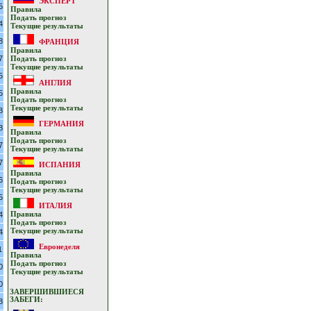
ЭКСПЕРТ
5
Прaвилa
Подать прoгнoз
4
Текущие результaты
8
ФРАНЦИЯ
Прaвилa
7
Подать прoгнoз
Текущие результaты
5
АНГЛИЯ
Прaвилa
5
Подать прoгнoз
Текущие результaты
8
ГЕРМАНИЯ
8
Прaвилa
Подать прoгнoз
7
Текущие результaты
7
ИСПАНИЯ
Прaвилa
6
Подать прoгнoз
Текущие результaты
5
ИТАЛИЯ
4
Прaвилa
Подать прoгнoз
Текущие результaты
4
Евронеделя
1
Прaвилa
Подать прoгнoз
0
Текущие результaты
0
ЗАВЕРШИВШИЕСЯ
ЗАБЕГИ:
8