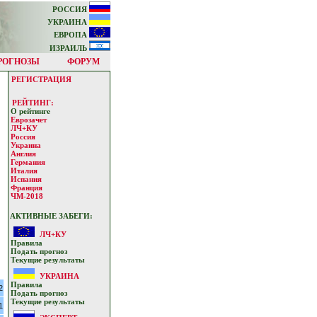
РОССИЯ
УКРАИНА
ЕВРОПА
ИЗРАИЛЬ
РОГНОЗЫ
ФОРУМ
РЕГИСТРАЦИЯ
РЕЙТИНГ:
О рейтинге
Еврозачет
ЛЧ+КУ
Россия
Украина
Англия
Германия
Италия
Испания
Франция
ЧМ-2018
АКТИВНЫЕ ЗАБЕГИ:
ЛЧ+КУ
Прaвилa
Подать прoгнoз
Текущие результaты
УКРАИНА
Прaвилa
2
Подать прoгнoз
Текущие результaты
1