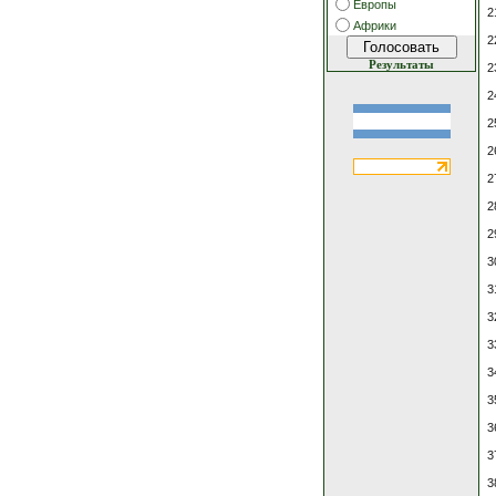
Европы
2
Африки
2
Результаты
2
2
2
2
2
2
2
3
3
3
3
3
3
3
3
3