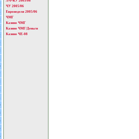
ЛЧ+КУ 2005/06
7
ЧУ 2005/06
Евронеделя 2005/06
4
ЧМГ
2
Казино ЧМГ
2
Казино ЧМГ/Деньги
Казино ЧЕ-08
2
2
2
1
9
7
2
1
1
9
8
6
6
5