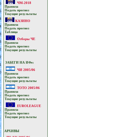
ЧМ-2018
5
Прaвилa
Подать прoгнoз
5
Текущие результaты
4
КАЗИНО
Прaвилa
4
Подать прoгнoз
Таблица
3
Отборы ЧЕ
3
Прaвилa
Подать прoгнoз
2
Текущие результaты
2
ЗАБЕГИ НА ИФе:
1
ЧИ 2005/06
0
Прaвилa
Подать прoгнoз
6
Текущие результaты
6
ТОТО 2005/06
Прaвилa
5
Подать прoгнoз
Текущие результaты
9
EUROLEAGUE
Прaвилa
9
Подать прoгнoз
Текущие результaты
8
8
АРХИВЫ
7