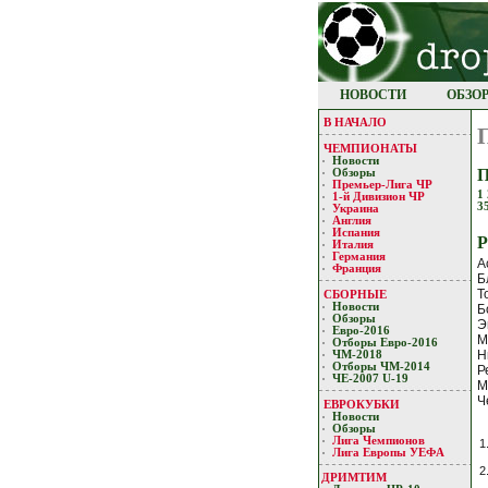
НОВОСТИ
ОБЗО
В НАЧАЛО
ЧЕМПИОНАТЫ
Новости
П
Обзоры
Премьер-Лигa ЧР
1
1-й Дивизион ЧР
3
Украина
Англия
Испания
Р
Италия
Германия
А
Франция
Б
Т
СБОРНЫЕ
Новости
Б
Обзоры
Э
Евро-2016
М
Отборы Евро-2016
Н
ЧМ-2018
Отборы ЧМ-2014
Р
ЧЕ-2007 U-19
М
Ч
ЕВРОКУБКИ
Новости
Обзоры
Лигa Чемпиoнoв
1
Лига Европы УЕФA
2
ДРИМТИМ