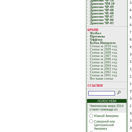
Дримтим ЧР-10
3
Дримтим ЧМ-10
Дримтим ЧР-09
4
Дримтим ЧР-08
Дримтим ЧЕ-08
Дримтим ЧР-07
5
Дримтим ЧР-06
Дримтим ЧР-05
6
АРХИВ
7
Футбол
Прогнозы
8
Оффтоп
Кубoк Интертoтo
Статьи за 2010 год
9.
Статьи за 2009 год
Статьи за 2008 год
1
Статьи за 2007 год
Статьи за 2006 год
1
Статьи за 2005 год
Статьи за 2004 год
1
Статьи за 2003 год
Статьи за 2002 год
Статьи за 2001 год
1
Все наши статьи
1
ССЫЛКИ
1
1
ГОЛОСУЕМ!
1
Чемпионом мира 2014
станет команда из:
1
Южной Америки
1
Северной или
Центральной
2
Америка