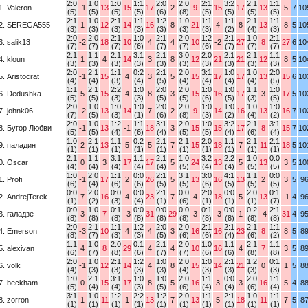
2:0
1:0
1:0
1:1
2:0
2:0
2:1
3:2
2:1
1:1
1. Valeron
-1
13
15
17
2
9
15
17
13
5
7
10
(5)
(5)
(5)
(5)
(6)
(8)
(5)
(5)
(5)
(5)
2:1
1:0
2:1
1:1
1:2
1:0
1:1
1:1
2:1
1:1
2. SEREGA555
1
12
14
16
8
21
4
8
13
8
5
10
(3)
(3)
(3)
(3)
(3)
(3)
(3)
(2)
(4)
(3)
2:0
2:0
2:1
1:0
2:1
2:0
1:2
2:1
1:0
2:1
3. salik13
-2
18
10
4
4
10
-2
27
8
27
6
10
(7)
(7)
(7)
(6)
(7)
(7)
(6)
(7)
(7)
(7)
2:1
1:1
2:1
3:1
2:1
3:0
2:0
2:1
2:1
1:1
4. kloun
1
4
14
3
8
12
21
21
12
8
5
10
(3)
(3)
(3)
(3)
(3)
(3)
(3)
(3)
(3)
(3)
2:0
2:1
1:1
0:2
2:1
2:0
3:1
1:0
1:0
2:0
5. Aristocrat
-1
15
4
3
5
15
17
17
13
15
6
10
(4)
(4)
(3)
(4)
(5)
(4)
(4)
(4)
(4)
(5)
1:1
2:1
2:2
1:0
2:0
2:0
1:0
1:0
1:1
1:0
6. Dedushka
5
15
4
8
3
15
16
17
3
17
5
10
(5)
(5)
(3)
(3)
(5)
(5)
(6)
(5)
(3)
(5)
2:0
1:0
1:0
1:0
2:0
2:0
1:0
1:0
1:0
1:0
7. johnk06
-2
13
14
7
2
9
14
16
13
16
7
10
(7)
(5)
(3)
(1)
(6)
(8)
(3)
(2)
(4)
(2)
2:0
1:0
1:2
1:1
3:1
2:0
1:0
3:2
2:1
3:1
8. Бугор Любви
-1
13
-1
18
3
15
15
17
8
15
7
10
(5)
(5)
(4)
(6)
(4)
(5)
(5)
(4)
(6)
(4)
1:0
2:1
1:1
0:2
2:1
2:1
2:0
1:1
2:1
2:1
9. паладин
2
13
5
5
7
15
18
7
11
18
5
10
(1)
(1)
(1)
(1)
(1)
(1)
(1)
(1)
(1)
(1)
2:1
1:1
3:1
1:1
2:1
1:0
3:2
2:2
1:0
0:0
0. Oscar
0
3
17
17
5
24
13
5
13
3
5
10
(4)
(4)
(4)
(4)
(4)
(5)
(4)
(4)
(5)
(5)
1:0
2:0
1:1
0:0
2:1
3:1
3:0
4:1
1:1
0:0
1. Profi
-1
17
2
26
5
13
16
13
2
3
5
9
(6)
(4)
(6)
(6)
(5)
(5)
(6)
(5)
(5)
(5)
0:0
2:0
0:0
0:0
2:1
0:0
2:0
0:0
2:0
0:1
2. AndrejTerek
7
16
4
23
7
4
18
5
13
-1
4
9
(1)
(2)
(3)
(4)
(1)
(6)
(1)
(1)
(1)
(7)
0:0
1:0
0:1
0:0
0:0
0:0
0:1
0:0
0:2
2:1
3. галадзе
3
7
-3
31
29
3
-3
1
-4
31
4
9
(8)
(8)
(8)
(8)
(8)
(8)
(8)
(8)
(8)
(8)
2:0
2:1
1:1
1:2
2:0
2:0
2:1
2:1
2:1
1:1
4. Emerson
-3
10
4
4
3
16
16
23
8
8
5
8
(8)
(7)
(3)
(3)
(5)
(6)
(6)
(4)
(6)
(2)
1:1
1:0
2:0
0:1
2:1
2:0
1:0
1:1
2:1
1:1
5. alexivan
4
8
29
4
4
10
16
4
7
3
5
8
(6)
(7)
(8)
(6)
(7)
(7)
(6)
(6)
(8)
(8)
2:0
1:0
2:1
1:2
1:0
2:0
1:0
2:1
1:2
0:1
6. volk
-1
12
14
4
8
15
14
21
0
1
5
8
(4)
(3)
(3)
(3)
(3)
(4)
(3)
(3)
(3)
(3)
1:0
2:1
3:1
1:0
1:0
2:0
1:1
0:0
2:0
1:1
7. beckham
0
15
17
8
5
16
3
3
16
5
4
8
(5)
(4)
(4)
(3)
(5)
(6)
(4)
(4)
(6)
(4)
3:1
1:0
1:2
2:2
1:2
2:0
1:1
2:1
1:0
1:1
8. zorron
1
11
1
13
7
13
5
18
11
7
5
8
(1)
(1)
(1)
(1)
(1)
(1)
(1)
(1)
(1)
(1)