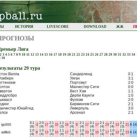
РЫ
ИСТОРИЯ
LIVESCORE
DOWNLOAD
ЖЖ
П
ПРОГНОЗЫ
ремьер Лига
2
3
4
5
6
7
8
9
10
11
12
13
14
15
16
17
18
19
20
21
22
23
24
25
26
27
28
29
30
31
32
33
34
5
36
езультaты 29 турa
стон Вилла
Сандерленд
0:1
лэкберн
Уиган
3:1
оттенхем
Портсмут
2:0
олтон
Манчестер Сити
0:0
вертон
Вест Хэм
1:1
иддлсбро
Дерби Каунти
1:0
ьюкасл
Фулхэм
2:0
единг
Бирмингем Сити
2:1
анчестер Юнайтед
Ливерпуль
3:0
елси
Арсенал
2:1
3:1
2:0
2:1
1:1
2:1
2:1
3:1
2:1
2:1
2:1
. igo555
-2
17
15
16
5
17
17
23
13
21
8
14
(6)
(4)
(4)
(3)
(4)
(4)
(4)
(4)
(4)
(3)
1:0
1:0
1:0
1:1
1:0
1:0
1:0
1:0
1:0
2:1
. adillsb
0
13
15
17
5
23
15
17
13
23
8
14
(4)
(4)
(4)
(4)
(4)
(4)
(4)
(4)
(4)
(4)