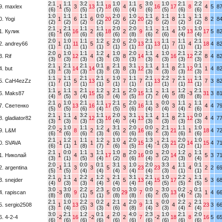
2:1
1:1
3:2
1:1
1:0
1:1
3:0
1:0
2:1
2:2
9. maxlex
-1
3
13
18
4
5
16
17
8
4
5
8
(6)
(5)
(5)
(7)
(6)
(4)
(6)
(5)
(6)
(6)
1:0
1:1
1:1
0:0
2:0
1:0
1:1
1:1
1:1
1:1
0. Yogi
1
6
6
20
6
20
6
8
3
8
2
8
(2)
(2)
(2)
(2)
(2)
(2)
(2)
(2)
(2)
(2)
2:1
2:1
1:1
1:1
2:0
2:0
1:1
1:1
1:0
1:0
1. Кулик
-1
16
2
18
2
9
2
4
13
17
5
8
(6)
(6)
(6)
(6)
(6)
(8)
(6)
(6)
(4)
(4)
2:0
1:0
1:1
1:2
2:0
2:0
2:1
1:1
1:1
2:1
2. andrey66
1
11
5
5
5
13
13
7
4
18
4
8
(1)
(1)
(1)
(1)
(1)
(1)
(1)
(1)
(1)
(1)
2:0
1:0
1:1
1:2
1:0
2:0
1:1
1:0
2:1
2:2
3. Rif
0
12
4
4
8
14
4
16
12
8
4
8
(3)
(3)
(3)
(3)
(3)
(3)
(3)
(3)
(3)
(3)
2:1
2:1
2:1
0:1
2:1
3:1
1:1
1:1
2:1
0:1
4. but
1
14
14
8
8
12
4
8
12
1
4
8
(3)
(3)
(3)
(3)
(3)
(3)
(3)
(3)
(3)
(3)
1:1
1:1
2:1
2:1
1:0
1:1
2:1
2:2
2:1
1:1
5. CaH4ezZz
7
5
13
5
7
7
13
7
11
7
3
8
(1)
(1)
(1)
(1)
(1)
(1)
(1)
(1)
(1)
(1)
1:1
1:1
2:1
1:2
2:1
2:0
1:1
1:1
1:2
2:1
6. Maks87
5
3
15
3
5
15
2
5
-3
31
3
8
(4)
(5)
(4)
(5)
(4)
(5)
(7)
(4)
(8)
(8)
2:1
1:0
2:1
1:1
2:1
2:0
1:1
0:0
1:1
1:1
7. Светенко
0
13
16
17
5
16
3
3
2
4
4
7
(5)
(5)
(6)
(4)
(5)
(6)
(4)
(4)
(4)
(6)
2:1
1:1
3:2
1:1
2:0
3:1
1:1
1:1
2:1
0:0
8. gladiator82
1
4
12
16
3
13
4
8
12
4
4
7
(3)
(3)
(3)
(3)
(4)
(4)
(3)
(3)
(3)
(3)
2:0
1:0
1:1
1:2
3:1
2:0
0:0
2:1
1:1
1:0
9. L&M
-2
8
2
4
2
16
2
21
1
18
4
7
(6)
(6)
(6)
(3)
(6)
(6)
(6)
(3)
(6)
(6)
2:1
1:2
1:1
1:2
1:0
2:0
1:3
2:1
2:0
1:0
0. SVAVA
-1
1
1
2
4
15
-1
21
14
15
4
7
(6)
(1)
(8)
(7)
(6)
(5)
(4)
(3)
(2)
(1)
2:1
0:0
1:1
1:1
1:0
2:0
0:0
2:0
1:2
1:1
1. Николай
1
4
3
17
8
16
3
14
0
5
3
7
(3)
(1)
(5)
(4)
(2)
(6)
(4)
(2)
(3)
(4)
2:0
1:1
0:0
0:1
3:1
1:0
2:0
3:3
1:1
0:1
2. argentina
-1
3
3
5
3
23
23
4
4
2
2
6
(5)
(5)
(4)
(4)
(4)
(4)
(4)
(3)
(1)
(1)
2:1
1:1
2:2
1:2
2:1
3:1
2:1
1:0
2:2
1:1
3. snejder
0
4
4
3
5
13
15
17
2
5
3
6
(4)
(3)
(3)
(4)
(4)
(4)
(4)
(5)
(5)
(5)
3:0
3:0
2:2
2:3
0:0
3:0
0:0
3:0
0:2
0:1
4. rapiscan
-3
9
5
5
29
7
2
13
-2
1
4
6
(8)
(8)
(1)
(1)
(8)
(8)
(6)
(5)
(4)
(3)
2:1
1:0
2:2
0:2
2:1
2:0
1:1
0:0
2:2
2:1
5. sergio2508
1
13
3
4
4
9
3
4
2
23
3
6
(3)
(4)
(5)
(3)
(6)
(8)
(4)
(3)
(4)
(4)
3:0
2:1
1:2
0:1
2:0
4:0
2:3
1:0
2:1
2:0
6. 4-2-4
-2
16
-2
4
2
7
-2
18
8
16
5
6
(6)
(6)
(6)
(6)
(6)
(6)
(6)
(6)
(6)
(6)