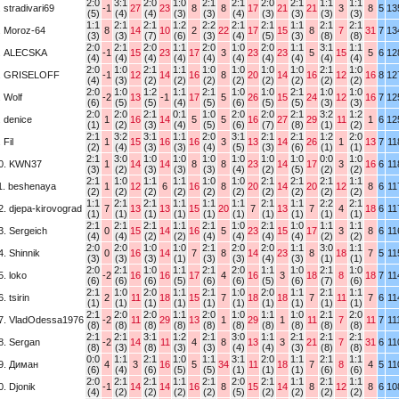
2:0
3:1
2:0
1:0
2:1
2:1
2:0
2:1
1:1
1:1
. stradivari69
-1
27
23
8
8
17
21
21
3
8
5
13
(5)
(4)
(4)
(3)
(3)
(4)
(3)
(3)
(3)
(3)
1:1
2:1
2:1
1:2
2:2
2:1
2:1
1:1
2:1
2:1
. Moroz-64
8
14
10
2
22
17
15
8
7
31
7
13
(3)
(3)
(7)
(6)
(3)
(4)
(5)
(3)
(8)
(8)
2:0
2:1
2:0
1:1
2:0
1:0
2:0
1:1
3:1
1:1
. ALECSKA
-1
15
23
17
3
23
23
5
15
5
6
12
(4)
(4)
(4)
(4)
(4)
(4)
(4)
(4)
(4)
(4)
2:0
1:0
2:1
1:1
1:0
1:0
1:0
1:0
2:1
1:0
. GRISELOFF
-1
12
14
16
8
20
14
16
12
16
8
12
(4)
(3)
(2)
(2)
(2)
(2)
(2)
(2)
(2)
(2)
2:0
1:0
1:2
1:1
2:1
1:0
1:0
2:1
1:0
1:0
. Wolf
-2
13
-1
17
5
26
15
24
12
16
7
12
(6)
(5)
(5)
(4)
(5)
(6)
(5)
(5)
(3)
(3)
2:0
2:0
2:1
0:1
1:0
2:0
2:0
2:1
3:2
1:2
. denice
1
16
14
5
5
16
27
29
11
1
6
12
(1)
(2)
(3)
(4)
(5)
(6)
(7)
(8)
(1)
(2)
2:1
3:2
3:1
1:1
2:0
3:1
2:1
2:1
1:2
2:0
 Fil
1
15
16
16
3
13
14
26
1
13
7
11
(2)
(4)
(3)
(3)
(4)
(5)
(3)
(6)
(1)
(1)
2:1
3:0
1:0
1:0
1:0
1:0
1:0
1:0
0:0
1:0
0. KWN37
1
14
14
8
8
23
14
17
3
16
6
11
(3)
(2)
(3)
(3)
(3)
(4)
(2)
(5)
(2)
(2)
2:1
1:0
1:1
1:1
1:0
1:0
2:1
2:1
2:1
1:1
1. beshenaya
1
12
6
16
8
20
14
20
12
8
6
11
(2)
(2)
(2)
(2)
(2)
(2)
(2)
(2)
(2)
(2)
1:1
2:1
2:1
1:1
1:1
1:1
2:1
1:1
2:2
2:1
2. djepa-kirovograd
7
13
13
15
20
7
13
7
4
18
6
11
(1)
(1)
(1)
(1)
(1)
(1)
(1)
(1)
(1)
(1)
2:1
2:1
2:1
1:1
2:1
1:0
2:1
1:0
1:1
1:1
3. Sergeich
0
15
14
16
5
23
15
17
3
8
6
11
(4)
(4)
(2)
(2)
(4)
(4)
(4)
(4)
(2)
(2)
2:0
2:0
1:0
1:0
2:1
2:0
2:0
1:1
3:0
1:1
4. Shinnik
0
16
14
7
8
14
23
8
18
7
5
11
(3)
(3)
(3)
(1)
(3)
(3)
(4)
(3)
(1)
(1)
2:0
2:1
1:0
1:1
2:1
2:0
1:1
1:0
2:1
1:0
5. loko
-2
16
16
17
4
16
3
18
8
18
7
11
(6)
(6)
(6)
(5)
(6)
(6)
(5)
(6)
(7)
(6)
2:1
1:0
2:0
1:1
2:1
1:0
2:0
1:1
2:1
1:1
6. tsirin
2
11
18
15
7
18
18
7
11
7
6
11
(1)
(1)
(1)
(1)
(1)
(1)
(1)
(1)
(1)
(1)
2:1
2:0
2:0
1:1
2:0
1:0
1:1
1:0
2:1
2:0
7. VladOdessa1976
-2
11
29
13
1
29
1
11
7
11
7
11
(8)
(8)
(8)
(8)
(8)
(8)
(8)
(8)
(8)
(8)
2:1
2:1
3:1
1:2
2:1
3:0
1:1
2:1
2:1
2:1
8. Sergan
-2
14
11
4
8
13
3
21
7
31
6
11
(8)
(3)
(8)
(3)
(3)
(4)
(4)
(3)
(8)
(8)
0:0
1:1
2:1
1:0
1:1
3:1
2:0
1:1
2:1
1:1
9. Диман
4
3
16
5
34
11
18
7
8
4
5
11
(6)
(4)
(6)
(5)
(5)
(1)
(1)
(1)
(6)
(6)
2:0
2:1
2:1
1:1
2:1
2:0
2:1
1:1
2:1
1:1
0. Djonik
-1
14
14
16
8
15
14
8
12
8
6
10
(4)
(2)
(2)
(2)
(2)
(5)
(2)
(2)
(2)
(2)